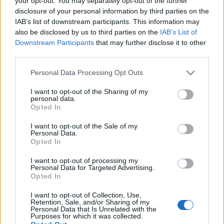
your opt-out. You may separately opt-out of the further
οφέλη από τον
αυτοκινητόδρομο
disclosure of your personal information by third parties on the
IAB’s list of downstream participants. This information may
also be disclosed by us to third parties on the
IAB’s List of
24-07-2026 07:05
Downstream Participants
that may further disclose it to other
Άλλαξε η «ζυγαριά»
third parties.
του MSCI - Οι
τραπεζίτες δεν
Please note that this website/app uses one or more Google
Personal Data Processing Opt Outs
βλέπουν νέο 2015 - Το
services and may gather and store information including but
RRF και ο Daniel
not limited to your visit or usage behaviour. You may click to
I want to opt-out of the Sharing of my
personal data.
grant or deny consent to Google and its third-party tags to
Opted In
23-07-2026 21:04
use your data for below specified purposes in below Google
Περιστέρης (ΓΕΚ
consent section.
I want to opt-out of the Sale of my
ΤΕΡΝΑ): Πώς φτάσαμε
Personal Data.
στην ολοκλήρωση του
Opted In
Ε65
I want to opt-out of processing my
Personal Data for Targeted Advertising.
Opted In
23-07-2026 20:16
Μητσοτάκης: «Ο Ε65
I want to opt-out of Collection, Use,
είναι η απάντηση στην
Retention, Sale, and/or Sharing of my
ερώτηση πού
Personal Data that Is Unrelated with the
Purposes for which it was collected.
πηγαίνουν τα λεφτά