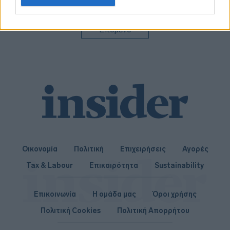
related to personalization.
αναπτυξιακός
αυτοκινητόδρομος
I want to allow Google to enable storage
Επόμενο
related to security, including authentication
functionality and fraud prevention, and other
user protection.
Οικονομία
Πολιτική
Επιχειρήσεις
Αγορές
Tax & Labour
Επικαιρότητα
Sustainability
Επικοινωνία
Η ομάδα μας
Όροι χρήσης
Πολιτική Cookies
Πολιτική Απορρήτου