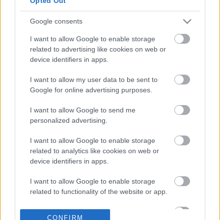
Opted Out
από το Ταμείο
Ανάκαμψης»
Google consents
23-07-2026 19:54
Ποιος είναι ο
I want to allow Google to enable storage
Αυτοκινητόδρομος
related to advertising like cookies on web or
Κεντρικής Ελλάδας -
device identifiers in apps.
Ε65
I want to allow my user data to be sent to
Google for online advertising purposes.
23-07-2026 11:51
Κοντογεώργης:
I want to allow Google to send me
Ιστορική στιγμή για τη
personalized advertising.
Δυτική Μακεδονία και
τη Θεσσαλία η
I want to allow Google to enable storage
ολοκλήρωση του Ε65
related to analytics like cookies on web or
device identifiers in apps.
23-07-2026 08:00
Παραδίδεται στην
I want to allow Google to enable storage
κυκλοφορία το
related to functionality of the website or app.
τελευταίο τμήμα του
Ε65 - Ολοκληρώνεται
I want to allow Google to enable storage
ένας στρατηγικός
CONFIRM