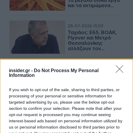
τα μεγάλα οδικά έργα
και τα εκτιμώμενα
χρονοδιαγράμματα
28-07-2026 15:59
Ταχιάος: Ε65, ΒΟΑΚ,
Flyover και Μετρό
Θεσσαλονίκης
αλλάζουν τον
αναπτυξιακό χάρτη
της χώρας
25-07-2026 09:52
insider.gr -
Do Not Process My Personal
Δήμας: Ο Ε65 αλλάζει
Information
τον χάρτη των οδικών
μεταφορών στην
If you wish to opt-out of the sale, sharing to third parties, or
ηπειρωτική Ελλάδα
processing of your personal or sensitive information for
targeted advertising by us, please use the below opt-out
section to confirm your selection. Please note that after your
24-07-2026 07:44
opt-out request is processed you may continue seeing
Τι φέρνει η
interest-based ads based on personal information utilized by
ολοκλήρωση του Ε65
us or personal information disclosed to third parties prior to
(ΓΕΚ ΤΕΡΝΑ) - Τα