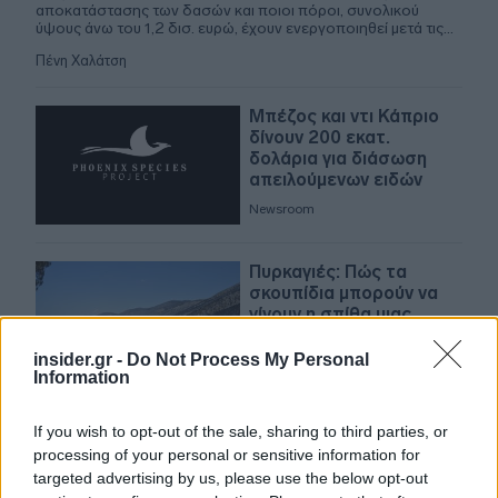
αποκατάστασης των δασών και ποιοι πόροι, συνολικού
ύψους άνω του 1,2 δισ. ευρώ, έχουν ενεργοποιηθεί μετά τις
μεγάλες πυρκαγιές.
Πένη Χαλάτση
Μπέζος και ντι Κάπριο
δίνουν 200 εκατ.
δολάρια για διάσωση
απειλούμενων ειδών
Newsroom
Πυρκαγιές: Πώς τα
σκουπίδια μπορούν να
γίνουν η σπίθα μιας
μεγάλης καταστροφής
στα νησιά
insider.gr -
Do Not Process My Personal
Πένη Χαλάτση
Information
Τι αλλάζει με το νέο
If you wish to opt-out of the sale, sharing to third parties, or
Κανονισμό της ΕΕ για την
processing of your personal or sensitive information for
ανακύκλωση
targeted advertising by us, please use the below opt-out
συσκευασιών