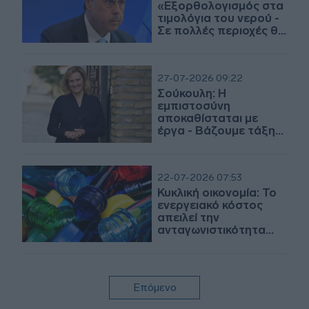
«Εξορθολογισμός στα
τιμολόγια του νερού -
Σε πολλές περιοχές θα
δουν μειώσεις οι
πολίτες»
27-07-2026 09:22
Σούκουλη: Η
εμπιστοσύνη
αποκαθίσταται με
έργα - Βάζουμε τάξη
στον χώρο με
καθαρούς κανόνες
22-07-2026 07:53
Κυκλική οικονομία: Το
ενεργειακό κόστος
απειλεί την
ανταγωνιστικότητα
της ανακύκλωσης
πλαστικών
Επόμενο