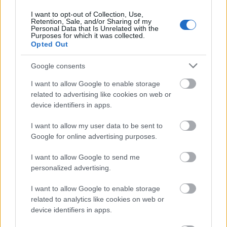
Λειψυδρία: 170 εκατ.
I want to opt-out of Collection, Use,
κυβικά περισσότερα
Retention, Sale, and/or Sharing of my
από πέρυσι - Οι
Personal Data that Is Unrelated with the
Purposes for which it was collected.
περιοχές σε έκτακτη
Opted Out
ανάγκη
Google consents
30-07-2026 16:40
Έρευνα αμφισβητεί το
I want to allow Google to enable storage
περιβαλλοντικό
related to advertising like cookies on web or
πλεονέκτημα των
device identifiers in apps.
βιολογικών αυγών
I want to allow my user data to be sent to
Google for online advertising purposes.
30-07-2026 08:21
Πράσινα αέρια,
I want to allow Google to send me
ενεργειακή απόδοση
personalized advertising.
και μείωση εκπομπών:
Το σχέδιο της Enaon
I want to allow Google to enable storage
έως το 2032
related to analytics like cookies on web or
device identifiers in apps.
29-07-2026 07:53