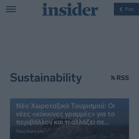
Ροή
Sustainability
RSS
Νέο Χωροταξικό Τουρισμού: Οι
νέες «κόκκινες γραμμές» για το
περιβάλλον και τι αλλάζει σε
ξενοδοχεία, νησιά και επενδύσεις
Πένη Χαλάτση