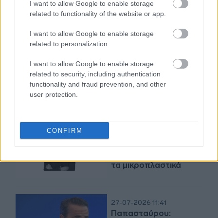
Από τα λύματα μέχρι
I want to allow Google to enable storage
τα ηφαίστεια: Τα πιο
related to functionality of the website or app.
απρόσμενα μέρη όπου
παράγεται σήμερα
I want to allow Google to enable storage
ηλεκτρικό ρεύμα
related to personalization.
28-07-2026 15:42
I want to allow Google to enable storage
Neptune Maritime
related to security, including authentication
Leasing: Η ναυτιλία
functionality and fraud prevention, and other
στο επίκεντρο ενός
user protection.
νέου γεωοικονομικού
χάρτη
CONFIRM
27-07-2026 15:12
Τι φέρνει ο νέος
κανονισμός της ΕΕ για
τα μικροπλαστικά
27-07-2026 11:41
Παπασταύρου: