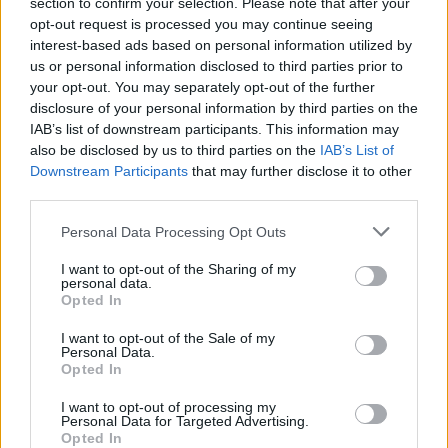
section to confirm your selection. Please note that after your
Αλεξία Σβώλου
opt-out request is processed you may continue seeing
interest-based ads based on personal information utilized by
us or personal information disclosed to third parties prior to
CSRD: Σχεδόν 3 στις 4
your opt-out. You may separately opt-out of the further
μεγάλες ελληνικές
disclosure of your personal information by third parties on the
επιχειρήσεις αξιολογούν
IAB’s list of downstream participants. This information may
τη βιωσιμότητα των
also be disclosed by us to third parties on the
IAB’s List of
προμηθευτών τους
Πένη Χαλάτση
Downstream Participants
that may further disclose it to other
third parties.
Please note that this website/app uses one or more Google
ΤΕΛΕΥΤΑΙΑ ΝΕΑ
Personal Data Processing Opt Outs
services and may gather and store information including but
not limited to your visit or usage behaviour. You may click to
I want to opt-out of the Sharing of my
personal data.
grant or deny consent to Google and its third-party tags to
Opted In
02-08-2026 08:32
use your data for below specified purposes in below Google
Οι πιο πράσινες πόλεις
consent section.
I want to opt-out of the Sale of my
του κόσμου και τι
Personal Data.
κάνουν διαφορετικά
Opted In
I want to opt-out of processing my
Personal Data for Targeted Advertising.
Opted In
31-07-2026 08:14