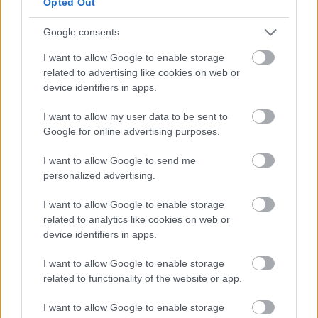
Opted Out
επενδύσεών του.
Google consents
Στις 16 Απριλίου 2026 ανακοινώθηκε η
I want to allow Google to enable storage
ολοκλήρωση επένδυσης του Elikonos 3 στη
related to advertising like cookies on web or
device identifiers in apps.
Vamvalis Foods, μία από τις πιο δυναμικές
ελληνικές εταιρείες στον τομέα της
I want to allow my user data to be sent to
επεξεργασίας ξηρών καρπών, αποξηραμένων
Google for online advertising purposes.
φρούτων και δημητριακών μπαρών, με ισχυρό
I want to allow Google to send me
εξαγωγικό αποτύπωμα σε περισσότερες από 35
personalized advertising.
χώρες παγκοσμίως. Η
Vamvalis Foods
δραστηριοποιείται σε έναν ταχέως
I want to allow Google to enable storage
related to analytics like cookies on web or
αναπτυσσόμενο κλάδο, με αυξανόμενη ζήτηση
device identifiers in apps.
για υγιεινά και convenient snack προϊόντα, τόσο
στην Ελλάδα όσο και διεθνώς.
I want to allow Google to enable storage
related to functionality of the website or app.
I want to allow Google to enable storage