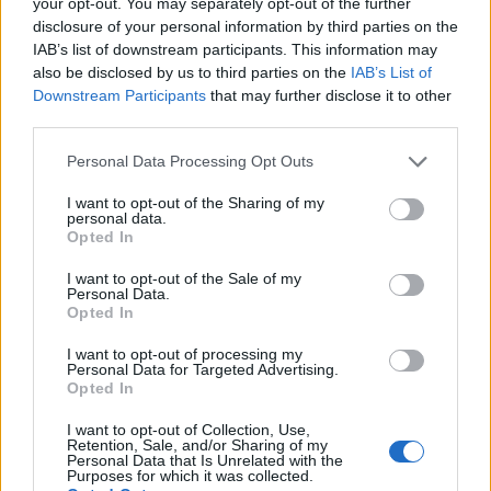
your opt-out. You may separately opt-out of the further
Η επένδυση στη Φάρμα Κουκάκη εντάσσεται
disclosure of your personal information by third parties on the
στην ευρύτερη στρατηγική της EOS Capital για
IAB’s list of downstream participants. This information may
στήριξη δυναμικών ελληνικών επιχειρήσεων με
also be disclosed by us to third parties on the
IAB’s List of
Downstream Participants
that may further disclose it to other
εξαγωγικές προοπτικές και είναι μια από τις
third parties.
μεγαλύτερες μέχρι σήμερα επενδύσεις της. Ο δε
κλάδος των τροφίμων συγκεντρώνει εδώ και
Please note that this website/app uses one or more Google
Personal Data Processing Opt Outs
services and may gather and store information including but
καιρό το επενδυτικό ενδιαφέρον της EOS Capital
not limited to your visit or usage behaviour. You may click to
I want to opt-out of the Sharing of my
Partners, ενώ σύμφωνα με τους καλά
personal data.
grant or deny consent to Google and its third-party tags to
Opted In
γνωρίζοντες τα της αγοράς οι επενδύσεις του
use your data for below specified purposes in below Google
fund στη βιομηχανία τροφίμων θα συνεχιστούν.
consent section.
I want to opt-out of the Sale of my
Personal Data.
Opted In
Το Elikonos 3 «μπήκε» στη
I want to opt-out of processing my
Vamvalis Foods
Personal Data for Targeted Advertising.
Opted In
Ζωηρό παραμένει το ενδιαφέρον του
Elikonos
I want to opt-out of Collection, Use,
Retention, Sale, and/or Sharing of my
Capital
για την εγχώρια βιομηχανία τροφίμων,
Personal Data that Is Unrelated with the
Purposes for which it was collected.
όπως επιβεβαιώνεται από τη μακρά λίστα των