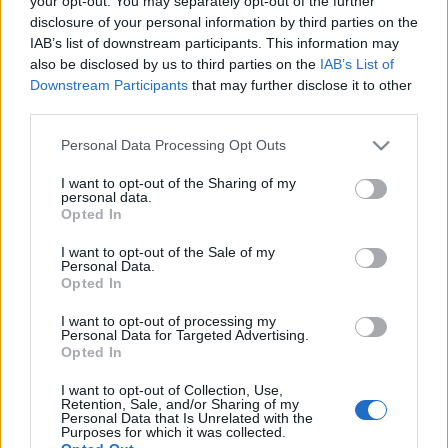
your opt-out. You may separately opt-out of the further
αλκοολούχα ποτά το
2025
disclosure of your personal information by third parties on the
IAB’s list of downstream participants. This information may
also be disclosed by us to third parties on the
IAB’s List of
Downstream Participants
that may further disclose it to other
29-07-2026 08:28
third parties.
Το καλύτερο
μπέρμπον του 2026
Please note that this website/app uses one or more Google
Personal Data Processing Opt Outs
services and may gather and store information including but
not limited to your visit or usage behaviour. You may click to
I want to opt-out of the Sharing of my
personal data.
grant or deny consent to Google and its third-party tags to
Opted In
03-07-2026 15:06
use your data for below specified purposes in below Google
«Πονοκέφαλος» ο
consent section.
I want to opt-out of the Sale of my
καύσωνας για την
Personal Data.
ευρωπαϊκή αγορά
Opted In
αλκοολούχων ποτών
I want to opt-out of processing my
Personal Data for Targeted Advertising.
Opted In
27-06-2026 22:17
Θεσσαλονίκη: Στα
I want to opt-out of Collection, Use,
χέρια της ΕΛΑΣ
Retention, Sale, and/or Sharing of my
τέσσερις οδηγοί που
Personal Data that Is Unrelated with the
Purposes for which it was collected.
οδηγούσαν υπό την