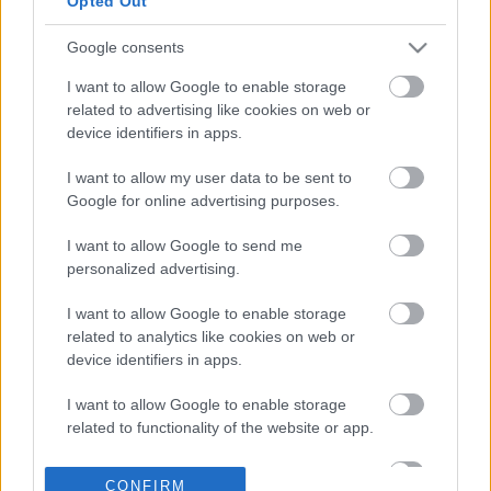
Opted Out
επήρεια αλκοόλ.
Google consents
26-06-2026 15:56
«Διεγερτικά την ημέρα,
I want to allow Google to enable storage
αγχολυτικά και αλκοόλ
related to advertising like cookies on web or
το βράδυ»: Πώς
device identifiers in apps.
βιώνουν το στρες οι
Έλληνες
I want to allow my user data to be sent to
Google for online advertising purposes.
12-06-2026 09:07
I want to allow Google to send me
Ουίσκι: Το καλύτερο
personalized advertising.
μπέρμπον στον κόσμο
κοστίζει μόλις 35 ευρώ
I want to allow Google to enable storage
related to analytics like cookies on web or
device identifiers in apps.
11-06-2026 14:55
Η κατανάλωση αλκοόλ
I want to allow Google to enable storage
θα περιοριστεί μέσα
related to functionality of the website or app.
στην επόμενη
δεκαετία, σύμφωνα με
I want to allow Google to enable storage
έρευνα
CONFIRM