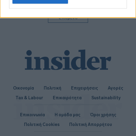
related to personalization.
I want to allow Google to enable storage
Επόμενο
related to security, including authentication
functionality and fraud prevention, and other
user protection.
Οικονομία
Πολιτική
Επιχειρήσεις
Αγορές
Tax & Labour
Επικαιρότητα
Sustainability
Επικοινωνία
Η ομάδα μας
Όροι χρήσης
Πολιτική Cookies
Πολιτική Απορρήτου