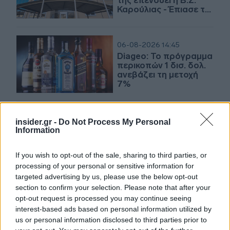
της επενδύει η Β.Σ.
Καρούλιας - Έπιασε τα
100 εκατ. ευρώ ο
τζίρος
06-08-2026 14:45
Diageo: Το πρόγραμμα
περικοπών 1 δισ. δολ.
ανεβάζει τη μετοχή
7%
insider.gr -
Do Not Process My Personal
05-08-2026 08:19
Information
Το μεγάλο reset στην
παγκόσμια αγορά
αλκοολούχων ποτών
If you wish to opt-out of the sale, sharing to third parties, or
processing of your personal or sensitive information for
targeted advertising by us, please use the below opt-out
section to confirm your selection. Please note that after your
31-07-2026 17:20
opt-out request is processed you may continue seeing
ΣΕΑΟΠ: Η Ελλάδα, στις
interest-based ads based on personal information utilized by
πιο ακριβές χώρες της
us or personal information disclosed to third parties prior to
Ευρώπης στα