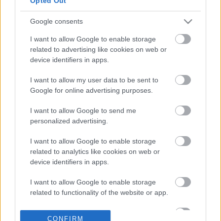
Opted Out
μηχανισμός - Τι
συμφέρει
Google consents
03-08-2023 07:36
I want to allow Google to enable storage
Στη... σέντρα βγάζει
related to advertising like cookies on web or
τους μεγαλοοφειλέτες
device identifiers in apps.
η ΑΑΔΕ
I want to allow my user data to be sent to
Google for online advertising purposes.
19-07-2023 09:23
Χρέη στην Εφορία:
I want to allow Google to send me
Χαμηλές πτήσεις για
personalized advertising.
τις παλαιές και νέες
ρυθμίσεις
I want to allow Google to enable storage
related to analytics like cookies on web or
device identifiers in apps.
06-07-2023 07:54
I want to allow Google to enable storage
Χρέη στην Εφορία:
related to functionality of the website or app.
Καρότο και μαστίγιο
στους οφειλέτες
I want to allow Google to enable storage
CONFIRM