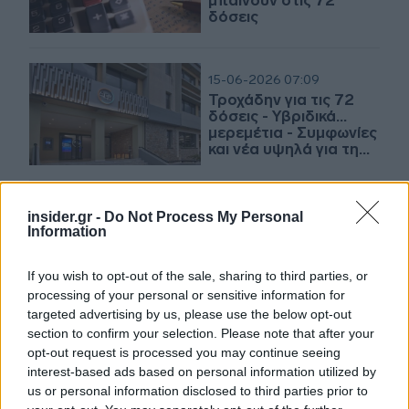
μπαίνουν στις 72
δόσεις
15-06-2026 07:09
Τροχάδην για τις 72
δόσεις - Υβριδικά...
μερεμέτια - Συμφωνίες
και νέα υψηλά για τη
ΔΕΗ
03-06-2026 08:36
insider.gr -
Do Not Process My Personal
Έκτακτη ρύθμιση 72
Information
δόσεων για
ληξιπρόθεσμα χρέη
If you wish to opt-out of the sale, sharing to third parties, or
προς το Δημόσιο -
processing of your personal or sensitive information for
Ποιοι και πώς
εντάσσονται
targeted advertising by us, please use the below opt-out
section to confirm your selection. Please note that after your
22-05-2026 07:00
opt-out request is processed you may continue seeing
Χρέη: Ανοιχτή μέχρι
interest-based ads based on personal information utilized by
τέλος Δεκεμβρίου η
us or personal information disclosed to third parties prior to
νέα ρύθμιση των 72