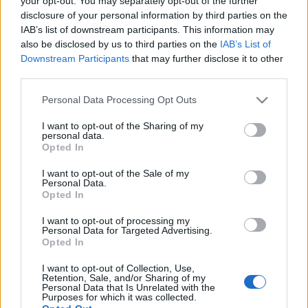
your opt-out. You may separately opt-out of the further
δόσεων - Oι «κόφτες»
και οι προϋποθέσεις
disclosure of your personal information by third parties on the
IAB’s list of downstream participants. This information may
also be disclosed by us to third parties on the
IAB’s List of
30-04-2026 07:14
Downstream Participants
that may further disclose it to other
Χρέη στην Εφορία: Η
third parties.
αύξηση των φρέσκων
οφειλών «απειλεί» τις
Please note that this website/app uses one or more Google
Personal Data Processing Opt Outs
72 δόσεις - Αγκάθι η
services and may gather and store information including but
τακτοποίηση
not limited to your visit or usage behaviour. You may click to
I want to opt-out of the Sharing of my
personal data.
grant or deny consent to Google and its third-party tags to
Opted In
25-04-2026 13:00
use your data for below specified purposes in below Google
Έρχεται ρύθμιση
consent section.
I want to opt-out of the Sale of my
οφειλών προς τον
Personal Data.
ΕΦΚΑ σε έως 72
Opted In
δόσεις - «Αγκάθια» το
υψηλό επιτόκιο και η
I want to opt-out of processing my
συμμόρφωση
Personal Data for Targeted Advertising.
Opted In
23-04-2026 07:33
Χρέη σε Εφορία -
I want to opt-out of Collection, Use,
ΕΦΚΑ: Νέα ρύθμιση 72
Retention, Sale, and/or Sharing of my
δόσεων ή
Personal Data that Is Unrelated with the
Purposes for which it was collected.
εξωδικαστικός