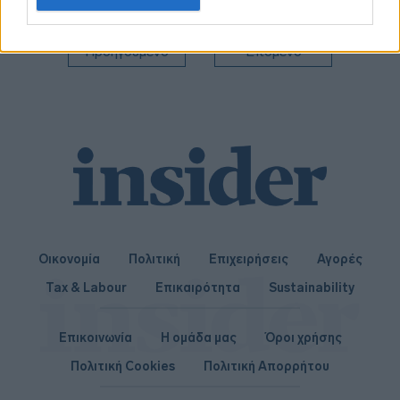
related to personalization.
I want to allow Google to enable storage
Προηγούμενο
Επόμενο
related to security, including authentication
functionality and fraud prevention, and other
user protection.
Οικονομία
Πολιτική
Επιχειρήσεις
Αγορές
Tax & Labour
Επικαιρότητα
Sustainability
Επικοινωνία
Η ομάδα μας
Όροι χρήσης
Πολιτική Cookies
Πολιτική Απορρήτου