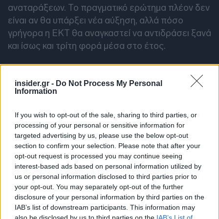
αναταράξεων. Το πραγματικό ερώτημα πλέον δεν
είναι αν θα υπάρξει νέα αύξηση, αλλά πόσο
γρήγορα η ΕΚΤ θα αναγκαστεί να αντιδράσει ξανά
και ίσως και τρίτη φορά μέσα στο έτος.
Όλα για όλα με την απόφαση του
insider.gr -
Do Not Process My Personal
Αρείου Πάγου
Information
If you wish to opt-out of the sale, sharing to third parties, or
Η νέα παρέμβαση Στουρνάρα για την απόφαση
processing of your personal or sensitive information for
του Αρείου Πάγου ανοίγει ξανά ένα ήδη
targeted advertising by us, please use the below opt-out
ευαίσθητο μέτωπο ανάμεσα σε τράπεζες,
section to confirm your selection. Please note that after your
servicers και δανειολήπτες, καθώς το ζήτημα του
opt-out request is processed you may continue seeing
interest-based ads based on personal information utilized by
τρόπου εκτοκισμού στα δάνεια του νόμου
us or personal information disclosed to third parties prior to
Κατσέλη παραμένει θολό και ερμηνεύεται
your opt-out. You may separately opt-out of the further
διαφορετικά από κάθε πλευρά. Οι τράπεζες
disclosure of your personal information by third parties on the
πιέζουν για ξεκάθαρη εφαρμογή που δεν θα
IAB’s list of downstream participants. This information may
also be disclosed by us to third parties on the
IAB’s List of