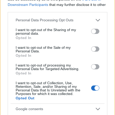
δημιουργεί νέες ζημίες στους ισολογισμούς τους,
Downstream Participants
that may further disclose it to other
οι servicers ζητούν νομική ασφάλεια και ενιαία
third parties.
ερμηνεία, ενώ το πολιτικό σύστημα εμφανίζεται
Please note that this website/app uses one or more Google
πιο κοντά στη γραμμή προστασίας των
Personal Data Processing Opt Outs
services and may gather and store information including but
δανειοληπτών. Μέσα σε αυτό το τρίγωνο
not limited to your visit or usage behaviour. You may click to
I want to opt-out of the Sharing of my
σύγκρουσης, η αγορά
κόκκινων δανείων
μπαίνει
personal data.
grant or deny consent to Google and its third-party tags to
Opted In
ξανά σε περίοδο αβεβαιότητας, με το πραγματικό
use your data for below specified purposes in below Google
consent section.
ζητούμενο να είναι ποιος τελικά
I want to opt-out of the Sale of my
Personal Data.
θα πληρώσει το κόστος της τελικής ερμηνείας
Opted In
του δικαστικού πλαισίου.
I want to opt-out of processing my
Personal Data for Targeted Advertising.
Opted In
I want to opt-out of Collection, Use,
Retention, Sale, and/or Sharing of my
Personal Data that Is Unrelated with the
Purposes for which it was collected.
Opted Out
Google consents