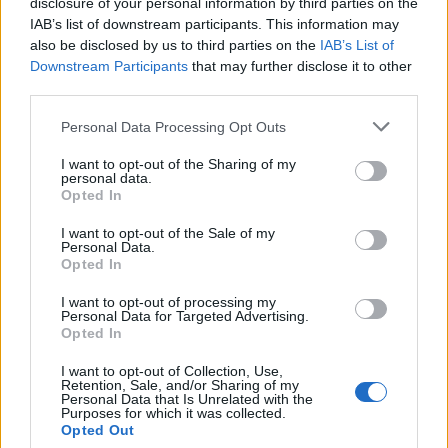
disclosure of your personal information by third parties on the
IAB’s list of downstream participants. This information may
also be disclosed by us to third parties on the
IAB’s List of
Downstream Participants
that may further disclose it to other
third parties.
Please note that this website/app uses one or more Google
Personal Data Processing Opt Outs
services and may gather and store information including but
not limited to your visit or usage behaviour. You may click to
I want to opt-out of the Sharing of my
personal data.
grant or deny consent to Google and its third-party tags to
Opted In
use your data for below specified purposes in below Google
consent section.
I want to opt-out of the Sale of my
Personal Data.
Opted In
I want to opt-out of processing my
Ακολουθήστε το
insider.gr στο Google News
και μάθετε
Personal Data for Targeted Advertising.
πρώτοι όλες τις
ειδήσεις
από την Ελλάδα και τον κόσμο.
Opted In
I want to opt-out of Collection, Use,
Retention, Sale, and/or Sharing of my
Personal Data that Is Unrelated with the
Purposes for which it was collected.
Opted Out