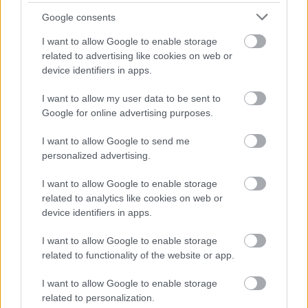
Google consents
I want to allow Google to enable storage
related to advertising like cookies on web or
device identifiers in apps.
I want to allow my user data to be sent to
Google for online advertising purposes.
I want to allow Google to send me
personalized advertising.
I want to allow Google to enable storage
Διαβάζονται αυτή τη στιγμή
related to analytics like cookies on web or
Η γαλάζια «θετική ατζέντα» στο δρόμο για το
device identifiers in apps.
2027 - Το παράπονο της Καρυστιανού - Στον
I want to allow Google to enable storage
ΣΥΡΙΖΑ μελετούν Ιστορία
related to functionality of the website or app.
Πυρόπληκτοι: Τι σημαίνουν τα «πράσινα»,
«κίτρινα» και «κόκκινα» σπίτια για τις
I want to allow Google to enable storage
αποζημιώσεις
related to personalization.