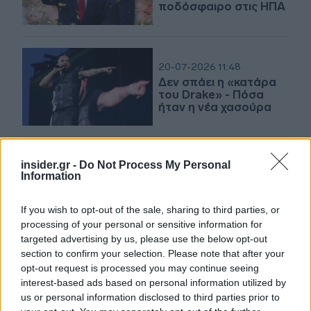
ποδόσφαιρο στις ΗΠΑ
20-07-2026 11:48
Δεν σπάει η «κατάρα
του Drake» - Πόσα
ήταν η νέα χασούρα
insider.gr -
Do Not Process My Personal
20-07-2026 09:26
Information
«Τρίβει τα χέρια της» η
FIFA: Το «ταμείο» από
το Μουντιάλ
If you wish to opt-out of the sale, sharing to third parties, or
processing of your personal or sensitive information for
targeted advertising by us, please use the below opt-out
section to confirm your selection. Please note that after your
20-07-2026 01:02
opt-out request is processed you may continue seeing
Πόσα χρήματα παίρνει
interest-based ads based on personal information utilized by
η Ισπανία για την
us or personal information disclosed to third parties prior to
κατάκτηση του