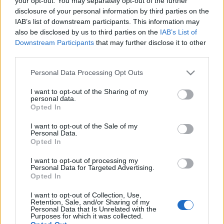
your opt-out. You may separately opt-out of the further
Μουντιάλ
disclosure of your personal information by third parties on the
IAB’s list of downstream participants. This information may
also be disclosed by us to third parties on the
IAB’s List of
17-07-2026 08:01
Downstream Participants
that may further disclose it to other
Αντί για το Μουντιάλ,
third parties.
πήραν εκατ. followers
- Oι πιο viral παίκτες
Please note that this website/app uses one or more Google
Personal Data Processing Opt Outs
του Instagram
services and may gather and store information including but
not limited to your visit or usage behaviour. You may click to
I want to opt-out of the Sharing of my
personal data.
grant or deny consent to Google and its third-party tags to
Opted In
15-07-2026 08:49
use your data for below specified purposes in below Google
Μέσι, Κριστιάνο,
consent section.
I want to opt-out of the Sale of my
Μόντριτς: Όταν τα 40
Personal Data.
είναι απλά ένας
Opted In
αριθμός
I want to opt-out of processing my
Personal Data for Targeted Advertising.
Opted In
22-06-2026 08:44
Εντεκάδα από...
I want to opt-out of Collection, Use,
χρυσάφι - Οι πιο
Retention, Sale, and/or Sharing of my
ακριβοπληρωμένοι
Personal Data that Is Unrelated with the
Purposes for which it was collected.
παίκτες του Μουντιάλ