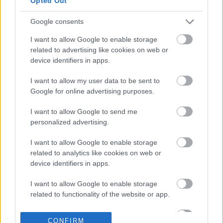
Opted Out
Google consents
13-06-2026 12:38
Ποια ομάδα θα
I want to allow Google to enable storage
σηκώσει το Μουντιάλ -
related to advertising like cookies on web or
Τι απαντά η τεχνητή
device identifiers in apps.
νοημοσύνη
I want to allow my user data to be sent to
Google for online advertising purposes.
11-06-2026 14:22
Αδιάφοροι για το
I want to allow Google to send me
Μουντιάλ οι
personalized advertising.
Αμερικανοί: Το 50%
δεν έχει ιδέα ποιος
I want to allow Google to enable storage
είναι ο Μέσι
related to analytics like cookies on web or
device identifiers in apps.
11-06-2026 08:31
Νέο ντιμπέιτ Μέσι -
I want to allow Google to enable storage
Ρονάλντο: Ποιος είναι
related to functionality of the website or app.
ο GOAT των
απολαβών
I want to allow Google to enable storage
CONFIRM