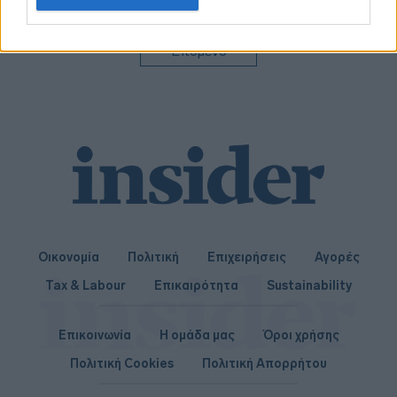
related to personalization.
I want to allow Google to enable storage
Επόμενο
related to security, including authentication
functionality and fraud prevention, and other
user protection.
Οικονομία
Πολιτική
Επιχειρήσεις
Αγορές
Tax & Labour
Επικαιρότητα
Sustainability
Επικοινωνία
Η ομάδα μας
Όροι χρήσης
Πολιτική Cookies
Πολιτική Απορρήτου