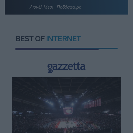
Λιονέλ Μέσι
Ποδόσφαιρο
BEST OF
INTERNET