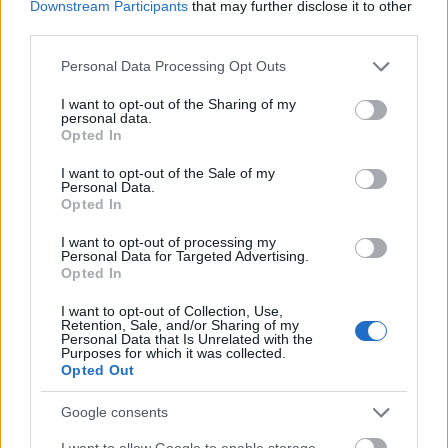
Downstream Participants
that may further disclose it to other
third parties.
Please note that this website/app uses one or more Google
Personal Data Processing Opt Outs
services and may gather and store information including but
Μεγάλα brands, από τα McDonald's έως την
not limited to your visit or usage behaviour. You may click to
I want to opt-out of the Sharing of my
Verizon, έχουν ρίξει εκατομμύρια σε διαφημίσεις,
personal data.
grant or deny consent to Google and its third-party tags to
Opted In
τόσο ως επίσημοι συνεργάτες της FIFA όσο και
use your data for below specified purposes in below Google
κατά τη διάρκεια των αγώνων, οι οποίοι θα
consent section.
I want to opt-out of the Sale of my
Personal Data.
προβληθούν από την Fox και την Telemundo της
Opted In
Comcast στις ΗΠΑ. Σύμφωνα με την
δημοσκόπηση, οι ερωτηθέντες
συνέδεσαν την
I want to opt-out of processing my
Personal Data for Targeted Advertising.
Cola-Cola
πιο συχνά με το μάρκετινγκ του
Opted In
Παγκοσμίου Κυπέλλου. Η μάρκα αναψυκτικών
I want to opt-out of Collection, Use,
ξεκίνησε να διαφημίζεται στο τουρνουά το 1950
Retention, Sale, and/or Sharing of my
Personal Data that Is Unrelated with the
και είναι για άλλη μια φορά επίσημος χορηγός.
Purposes for which it was collected.
Opted Out
Coca-Cola HBC: Ποντάρει στο Παγκόσμιο
Google consents
Κύπελλο για να βάλει «γκολ» στην
I want to allow Google to enable storage