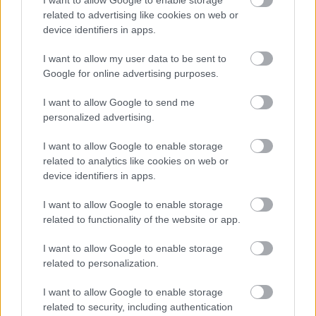
κατανάλωση
related to advertising like cookies on web or
device identifiers in apps.
Η Nike κατέλαβε τη δεύτερη θέση σε επίπεδο
εταιρικής αναγνωρισιμότητας.
Ο
I want to allow my user data to be sent to
Google for online advertising purposes.
κατασκευαστής αθλητικών παπουτσιών δεν είναι
επίσημος συνεργάτης της FIFA, ωστόσο έχει
I want to allow Google to send me
συμφωνίες με αρκετές εξέχουσες εθνικές
personalized advertising.
ομάδες, όπως η Γαλλία, η Αγγλία και οι ΗΠΑ. Η
I want to allow Google to enable storage
Adidas
βρέθηκε μερικές ποσοστιαίες μονάδες
related to analytics like cookies on web or
πίσω από τον αντίπαλό της, παρά τον ρόλο της
device identifiers in apps.
ως μακροχρόνιου συνεργάτη του Παγκοσμίου
Κυπέλλου, συμπεριλαμβανομένης της
I want to allow Google to enable storage
related to functionality of the website or app.
προμήθειας της επίσημης μπάλας αγώνα για αυτό
το τουρνουά.
I want to allow Google to enable storage
related to personalization.
I want to allow Google to enable storage
related to security, including authentication