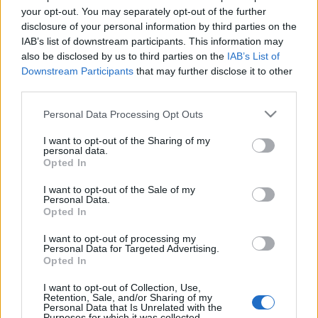
Λεπέν βαραίνει τη
your opt-out. You may separately opt-out of the further
διαδοχή της Κριστίν
disclosure of your personal information by third parties on the
Λαγκάρντ στην ΕΚΤ
IAB’s list of downstream participants. This information may
also be disclosed by us to third parties on the
IAB’s List of
Downstream Participants
that may further disclose it to other
12-02-2026 20:23
third parties.
Νάγκελ: Η νέα
πραγματικότητα
Please note that this website/app uses one or more Google
Personal Data Processing Opt Outs
απαιτεί περισσότερο
services and may gather and store information including but
κοινό χρέος
not limited to your visit or usage behaviour. You may click to
I want to opt-out of the Sharing of my
personal data.
grant or deny consent to Google and its third-party tags to
Opted In
use your data for below specified purposes in below Google
01-12-2025 11:12
consent section.
I want to opt-out of the Sale of my
Νάγκελ (ΕΚΤ): Τα
Personal Data.
Opted In
επιτόκια βρίσκονται
αυτή τη στιγμή σε
«καλό επίπεδο»
I want to opt-out of processing my
Personal Data for Targeted Advertising.
Opted In
I want to opt-out of Collection, Use,
03-11-2025 08:37
Retention, Sale, and/or Sharing of my
Personal Data that Is Unrelated with the
Νάγκελ (ΕΚΤ) για
Purposes for which it was collected.