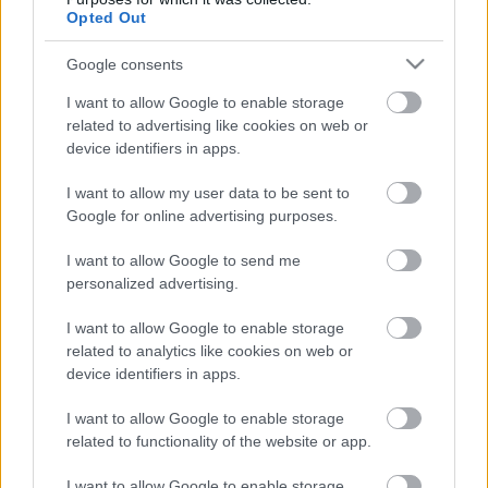
επιτόκια: Όλες οι
Opted Out
επιλογές στο τραπέζι
Google consents
I want to allow Google to enable storage
18-10-2025 18:15
related to advertising like cookies on web or
Νάγκελ (ΕΚΤ): Ο
device identifiers in apps.
πληθωρισμός θα
παραμείνει εντός
στόχου τα επόμενα
I want to allow my user data to be sent to
χρόνια
Google for online advertising purposes.
I want to allow Google to send me
15-10-2025 20:44
personalized advertising.
Νάγκελ (ΕΚΤ): Δεν
υπάρχει λόγος για
I want to allow Google to enable storage
αλλαγή στα επιτόκια -
Είμαστε κοντά στον
related to analytics like cookies on web or
στόχο του 2%
device identifiers in apps.
I want to allow Google to enable storage
08-10-2025 15:49
related to functionality of the website or app.
Προειδοποίηση Ρεν
(ΕΚΤ): Ενέχει ο
κίνδυνος να «πέσει» ο
I want to allow Google to enable storage