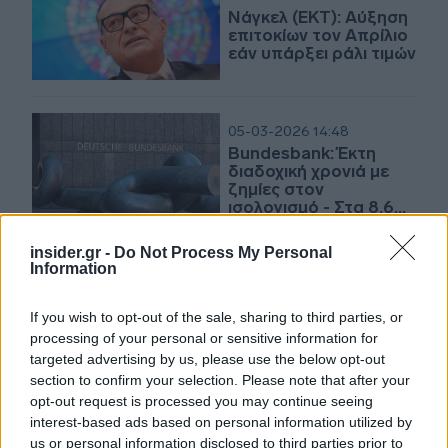
Νάγκελ (ΕΚΤ): Αύξηση
επιτοκίων τον Απρίλιο
εάν υπάρξει ράλι τιμών
05-03-2026 14:48
Bundesbank: Έκτη
διαδοχική χρονιά με
ζημίες στον
ισολογισμό - Στα 8,6
δισ. ευρώ το έλλειμμα
το 2025
insider.gr -
Do Not Process My Personal
Information
16-02-2026 21:38
Νάγκελ (ΕΚΤ): Δεκτικός
If you wish to opt-out of the sale, sharing to third parties, or
στην κυκλοφορία
processing of your personal or sensitive information for
stablecoins σε ευρώ
targeted advertising by us, please use the below opt-out
section to confirm your selection. Please note that after your
opt-out request is processed you may continue seeing
16-02-2026 11:43
interest-based ads based on personal information utilized by
Bloomberg: Η σκιά της
us or personal information disclosed to third parties prior to