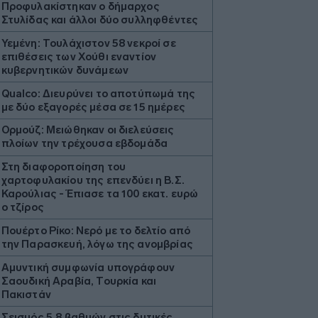
Προφυλακίστηκαν ο δήμαρχος
Στυλίδας και άλλοι δύο συλληφθέντες
Υεμένη: Τουλάχιστον 58 νεκροί σε
επιθέσεις των Χούθι εναντίον
κυβερνητικών δυνάμεων
Qualco: Διευρύνει το αποτύπωμά της
με δύο εξαγορές μέσα σε 15 ημέρες
Ορμούζ: Μειώθηκαν οι διελεύσεις
πλοίων την τρέχουσα εβδομάδα
Στη διαφοροποίηση του
χαρτοφυλακίου της επενδύει η Β.Σ.
Καρούλιας - Έπιασε τα 100 εκατ. ευρώ
ο τζίρος
Πουέρτο Ρίκο: Νερό με το δελτίο από
την Παρασκευή, λόγω της ανομβρίας
Aμυντική συμφωνία υπογράφουν
Σαουδική Αραβία, Τουρκία και
Πακιστάν
Σεισμός 5,8 βαθμών στις δυτικές