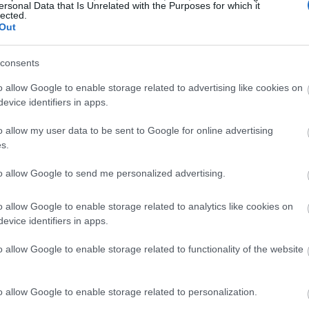
ersonal Data that Is Unrelated with the Purposes for which it
23:06
lected.
Out
22:53
consents
o allow Google to enable storage related to advertising like cookies on
evice identifiers in apps.
22:40
o allow my user data to be sent to Google for online advertising
s.
22:26
to allow Google to send me personalized advertising.
22:10
o allow Google to enable storage related to analytics like cookies on
βαθμών και διαφορετικών γενεών.
evice identifiers in apps.
21:52
 μιας ρωσικής επίλεκτης μονάδας που
o allow Google to enable storage related to functionality of the website
21:37
δευσης, δεκάδες από αυτούς
συμμετείχαν
o allow Google to enable storage related to personalization.