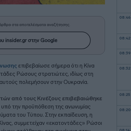
08:46
άρθρα στα αποτελέσματα αναζήτησης.
08:42
υ insider.gr στην Google
08:39
Ένωσης
επιβεβαίωσε σήμερα ότι η Κίνα
08:32
ντάδες Ρώσους στρατιώτες, ιδίως στη
ό αυτούς πολεμήσουν στην Ουκρανία.
08:25
ών από τους Κινέζους επιβεβαιώθηκε
ε υπό την προϋπόθεση της ανωνυμίας
08:20
ύματα του Τύπου. Στην εκπαίδευση, η
 Κίνας, συμμετείχαν «εκατοντάδες» Ρώσοι
08:14