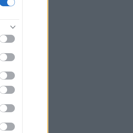
Ο Γκουτέρες ζητά άμεσο τερματισμό
των επιθέσεων κατά αμάχων σε
Ουκρανία και Ρωσία
Οι ελληνικές scale-ups επιχειρήσεις
στρέφονται στην ανάπτυξη - Ποια
είναι η μεγαλύτερη πρόκληση
Γερμανία- δημοσκόπηση: Στο 28% η
AfD, επτά μονάδες μπροστά από το
CDU/CSU του Μερτς
Πτώση για τον χρυσό μετά το υψηλό
επτά εβδομάδων με φόντο το Ιράν
Η Ρωσία έπληξε κόμβο εφοδιασμού
στην περιοχή του Κιέβου με drones
«Η Βόρεια Κορέα εκτόξευσε βαλλιστικό
πύραυλο μικρού βεληνεκούς», λέει η
Σεούλ
Η ελληνική startup Omilia άντλησε 67
εκατ. δολάρια και ανοίγει γραφείο στις
ΗΠΑ