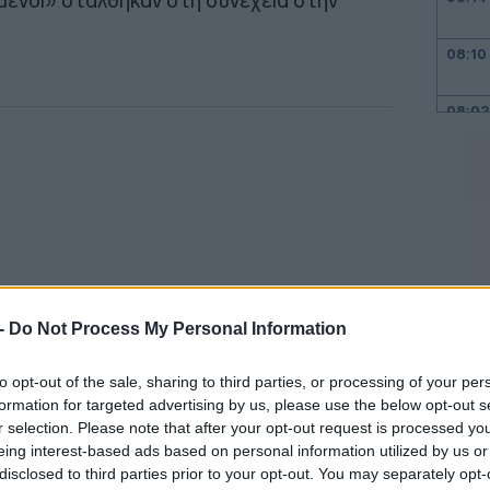
μένοι» στάλθηκαν στη συνέχεια στην
08:10
08:02
07:51
07:46
 -
Do Not Process My Personal Information
07:36
to opt-out of the sale, sharing to third parties, or processing of your per
formation for targeted advertising by us, please use the below opt-out s
r selection. Please note that after your opt-out request is processed y
α Die Welt, η οποία δεν κατονομάζει τις
07:22
eing interest-based ads based on personal information utilized by us or
ου βρίσκονται πίσω από αυτές τις
disclosed to third parties prior to your opt-out. You may separately opt-