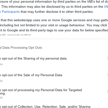
ες Ρώσοι στρατιώτες συμμετείχαν στα
losure of your personal information by third parties on the IAB’s list of
. This information may also be disclosed by us to third parties on the
IA
07:16
κές στρατιωτικές εγκαταστάσεις
στην
Participants
that may further disclose it to other third parties.
ης του Λαϊκού Απελευθερωτικού Στρατού.
 that this website/app uses one or more Google services and may gath
07:10
including but not limited to your visit or usage behaviour. You may click 
 επανδρωμένων συστημάτων, τα
 to Google and its third-party tags to use your data for below specifi
drones καθώς και σύγχρονες
ogle consent section.
23:58
 η εφημερίδα.
l Data Processing Opt Outs
23:52
o opt-out of the Sharing of my personal data.
In
23:44
o opt-out of the Sale of my Personal Data.
In
23:36
to opt-out of processing my Personal Data for Targeted
ing.
In
23:21
o opt-out of Collection, Use, Retention, Sale, and/or Sharing