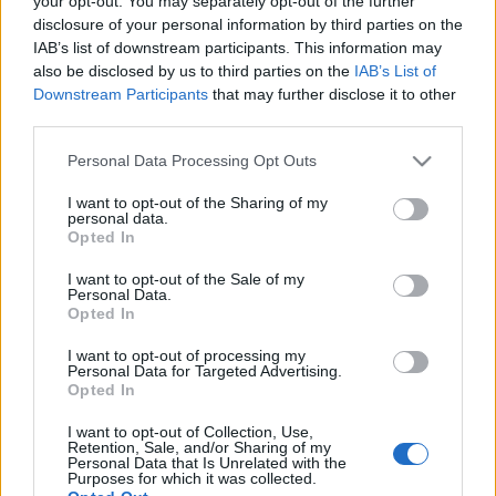
your opt-out. You may separately opt-out of the further
- Έλεγχος σε 195
κτηνοτρόφους στην
disclosure of your personal information by third parties on the
Κρήτη
IAB’s list of downstream participants. This information may
also be disclosed by us to third parties on the
IAB’s List of
31-07-2026 14:59
Downstream Participants
that may further disclose it to other
Νερά Κρήτης ΘΕΡΙΣΟ:
third parties.
Προσφορά νερού για
τις ανάγκες των
Please note that this website/app uses one or more Google
Personal Data Processing Opt Outs
πληγεισών περιοχών
services and may gather and store information including but
του Ρεθύμνου
not limited to your visit or usage behaviour. You may click to
I want to opt-out of the Sharing of my
personal data.
grant or deny consent to Google and its third-party tags to
Opted In
31-07-2026 11:43
use your data for below specified purposes in below Google
ΔΥΠΑ: 10.038
consent section.
I want to opt-out of the Sale of my
ωφελούμενοι
Personal Data.
απασχόλησης και
Opted In
24.409 κατάρτισης
στην Περιφερειακή
I want to opt-out of processing my
Διεύθυνση Κρήτης
Personal Data for Targeted Advertising.
Opted In
31-07-2026 07:28
Dimand: Πώς θα είναι η
I want to opt-out of Collection, Use,
mega τουριστική
Retention, Sale, and/or Sharing of my
επένδυση στις
Personal Data that Is Unrelated with the
Purposes for which it was collected.
Γούρνες Ηρακλείου - Τι