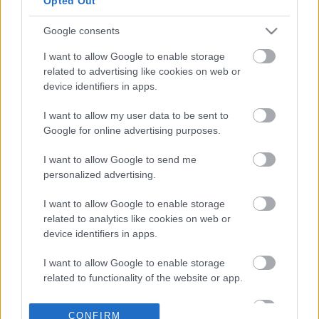
Opted Out
«παίζει» με καζίνο
Google consents
30-07-2026 21:18
Ολονύχτια μάχη με τις
I want to allow Google to enable storage
φλόγες σε Ρέθυμνο,
related to advertising like cookies on web or
Πάρο, Άνδρο, Κάλυμνο
device identifiers in apps.
- Στάχτη 45.000
στρέμματα στην
I want to allow my user data to be sent to
Κρήτη
Google for online advertising purposes.
30-07-2026 19:23
Σε πύρινο κλοιό
I want to allow Google to send me
Ρέθυμνο και Πάρος:
personalized advertising.
Μηδενική ορατότητα -
Άνεμοι άνω των 100
I want to allow Google to enable storage
χλμ
related to analytics like cookies on web or
device identifiers in apps.
30-07-2026 17:16
I want to allow Google to enable storage
Η Vodafone στηρίζει
related to functionality of the website or app.
τους συνδρομητές της
στο Ρέθυμνο
I want to allow Google to enable storage
CONFIRM