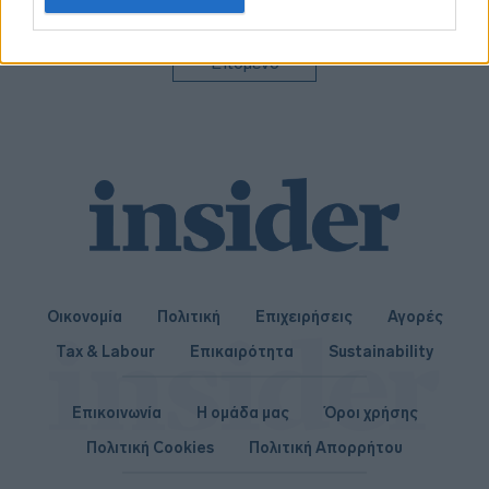
related to personalization.
I want to allow Google to enable storage
Επόμενο
related to security, including authentication
functionality and fraud prevention, and other
user protection.
Οικονομία
Πολιτική
Επιχειρήσεις
Αγορές
Tax & Labour
Επικαιρότητα
Sustainability
Επικοινωνία
Η ομάδα μας
Όροι χρήσης
Πολιτική Cookies
Πολιτική Απορρήτου