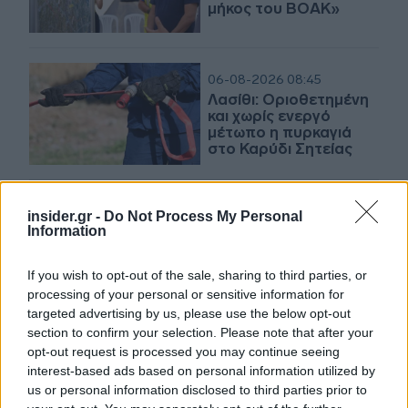
μήκος του ΒΟΑΚ»
06-08-2026 08:45
Λασίθι: Οριοθετημένη
και χωρίς ενεργό
μέτωπο η πυρκαγιά
στο Καρύδι Σητείας
03-08-2026 14:44
insider.gr -
Do Not Process My Personal
Ρέθυμνο: Ξεκινούν οι
Information
αιτήσεις για
αποζημιώσεις
If you wish to opt-out of the sale, sharing to third parties, or
πυρόπληκτων
processing of your personal or sensitive information for
επιχειρήσεων - Έως
1/10
targeted advertising by us, please use the below opt-out
section to confirm your selection. Please note that after your
01-08-2026 18:36
opt-out request is processed you may continue seeing
ΑΑΔΕ: Πρώτος
interest-based ads based on personal information utilized by
επιτόπιος έλεγχος για
us or personal information disclosed to third parties prior to
αγροτικές επιδοτήσεις