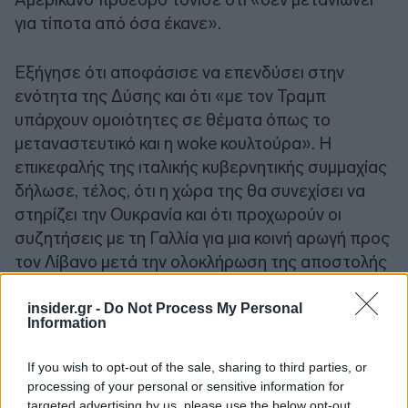
για τίποτα από όσα έκανε».
Εξήγησε ότι αποφάσισε να επενδύσει στην
ενότητα της Δύσης και ότι «με τον Τραμπ
υπάρχουν ομοιότητες σε θέματα όπως το
μεταναστευτικό και η woke κουλτούρα». H
επικεφαλής της ιταλικής κυβερνητικής συμμαχίας
δήλωσε, τέλος, ότι η χώρα της θα συνεχίσει να
στηρίζει την Ουκρανία και ότι προχωρούν οι
συζητήσεις με τη Γαλλία για μια κοινή αρωγή προς
τον Λίβανο μετά την ολοκλήρωση της αποστολής
Unifil.
insider.gr -
Do Not Process My Personal
Information
Πηγή: ΑΠΕ-ΜΠΕ
If you wish to opt-out of the sale, sharing to third parties, or
processing of your personal or sensitive information for
targeted advertising by us, please use the below opt-out