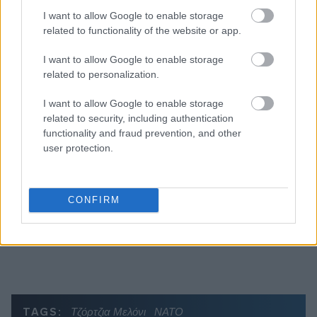
I want to allow Google to enable storage
related to functionality of the website or app.
I want to allow Google to enable storage
related to personalization.
Διαβάζονται αυτή τη στιγμή
I want to allow Google to enable storage
Μεταβιβάσεις ακινήτων: Στο σκάνερ χιλιάδες
related to security, including authentication
συμβόλαια του 2025 για το πιστοποιητικό
functionality and fraud prevention, and other
ΕΝΦΙΑ
user protection.
Σήμερα το κρίσιμο ραντεβού στο Μέγαρο
Μαξίμου για τη βιομηχανία
CONFIRM
Πώς μπορείτε να βγείτε νωρίτερα στη σύνταξη
- Οι 3 κινήσεις που πρέπει να γίνουν εγκαίρως
TAGS:
Τζόρτζια Μελόνι
ΝΑΤΟ