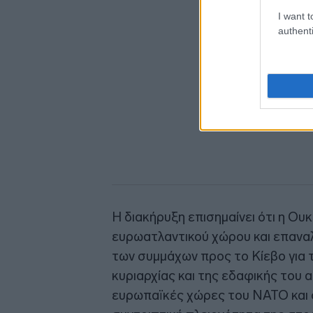
I want t
authenti
Η διακήρυξη επισημαίνει ότι η Ου
ευρωατλαντικού χώρου και επανα
των συμμάχων προς το Κίεβο για 
κυριαρχίας και της εδαφικής του 
ευρωπαϊκές χώρες του ΝΑΤΟ και 