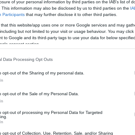
losure of your personal information by third parties on the IAB’s list of
. This information may also be disclosed by us to third parties on the
IA
21:11
Participants
that may further disclose it to other third parties.
 that this website/app uses one or more Google services and may gath
21:01
including but not limited to your visit or usage behaviour. You may click 
 to Google and its third-party tags to use your data for below specifi
δέσμευσή τους στη στρατηγική αποτροπής
ogle consent section.
20:42
 εκτιμά ότι η Ρωσία εξακολουθεί να
l Data Processing Opt Outs
α την ευρωατλαντική ασφάλεια, ενώ η
20:32
νδυνος. Στο πλαίσιο αυτό, επισημαίνεται
o opt-out of the Sharing of my personal data.
της Συμμαχίας και ο Καναδάς αύξησαν τις
In
υντικές ανάγκες κατά περισσότερα από
20:19
o opt-out of the Sale of my Personal Data.
In
20:11
έκταση της παραγωγικής δυναμικότητας
to opt-out of processing my Personal Data for Targeted
ing.
τενότερη συνεργασία με τον βιομηχανικό
In
νοτομίας και στην άρση εμποδίων στο
20:00
o opt-out of Collection, Use, Retention, Sale, and/or Sharing