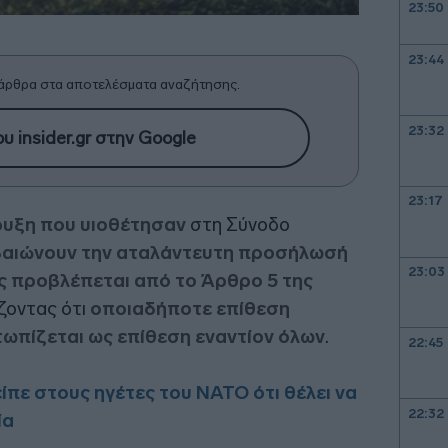
23:50
23:44
άρθρα στα αποτελέσματα αναζήτησης.
23:32
υ insider.gr στην Google
23:17
ρυξη που υιοθέτησαν
στη Σύνοδο
αιώνουν την αταλάντευτη προσήλωσή
23:03
ς προβλέπεται από το Άρθρο 5 της
ζοντας ότι
οποιαδήποτε επίθεση
τωπίζεται ως επίθεση εναντίον όλων
.
22:45
ίπε στους ηγέτες του ΝΑΤΟ ότι θέλει να
22:32
ία