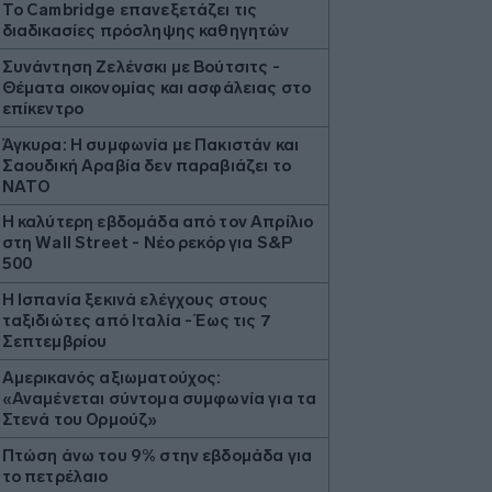
Το Cambridge επανεξετάζει τις
διαδικασίες πρόσληψης καθηγητών
Συνάντηση Ζελένσκι με Βούτσιτς -
Θέματα οικονομίας και ασφάλειας στο
επίκεντρο
Άγκυρα: Η συμφωνία με Πακιστάν και
Σαουδική Αραβία δεν παραβιάζει το
ΝΑΤΟ
Η καλύτερη εβδομάδα από τον Απρίλιο
στη Wall Street - Νέο ρεκόρ για S&P
500
Η Ισπανία ξεκινά ελέγχους στους
ταξιδιώτες από Ιταλία - Έως τις 7
Σεπτεμβρίου
Αμερικανός αξιωματούχος:
«Αναμένεται σύντομα συμφωνία για τα
Στενά του Ορμούζ»
Πτώση άνω του 9% στην εβδομάδα για
το πετρέλαιο