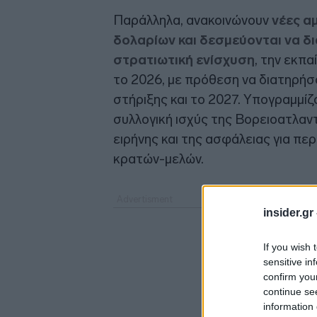
Παράλληλα, ανακοινώνουν
νέες α
δολαρίων και δεσμεύονται να δι
στρατιωτική ενίσχυση
, την εκπ
το 2026, με πρόθεση να διατηρήσ
στήριξης και το 2027. Υπογραμμίζο
συλλογική ισχύς της Βορειοατλαν
ειρήνης και της ασφάλειας για πε
κρατών-μελών.
insider.gr
If you wish 
sensitive in
confirm you
continue se
information 