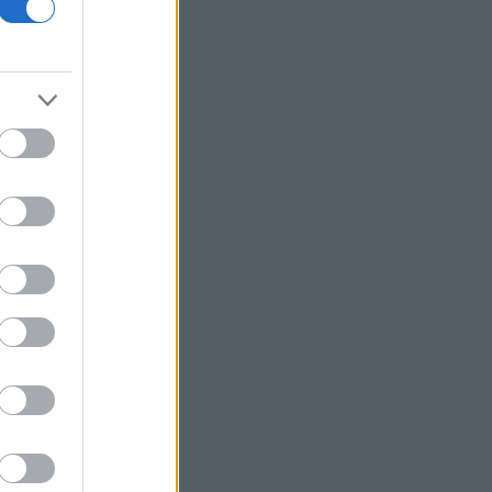
οικονομίας και οι κίνδυνοι της
επενδυτικής έκρηξης
ΕΛ.Α.Σ: «Η απροκάλυπτη ώσμωση
δικαστικής αρχής και εκτελεστικής
εξουσίας εκθέτει τη χώρα διεθνώς»
Δικαστικό μπλόκο στην αίθουσα χορού
του Τραμπ στο Λευκό Οίκο
Μπάρκιν (Fed): «Τα στοιχεία για την
αγορά εργασίας συμβαδίζουν με τις
πρόσφατες τάσεις»
Καταβλήθηκαν 33,58 εκατ. ευρώ σε
67.746 δικαιούχους για την αγορά
λιπασμάτων
Ευρωαγορές: Η καλύτερη εβδομάδα
από τα τέλη Ιουνίου - Σε νέα υψηλά ο
Stoxx 600
Κορυφώνεται η έξοδος των εκδρομέων
- Στο 100% η πληρότητα σε πολλά
δρομολόγια για Κυκλάδες