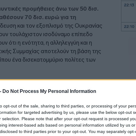
22:13
μυντικές προμήθειες άνω των 50 δισ.
αθέσουν 70 δισ. ευρώ για τη
αίδευση και τον εξοπλισμό της Ουκρανίας
22:10
ουν τουλάχιστον ισοδύναμο επίπεδο
υν ότι η ενότητα, η αλληλεγγύη και η
22:00
τικής Συμμαχίας αποτελούν τη βάση της
21:52
ρίπου ένα δισεκατομμύριο πολίτες των
21:46
 -
Do Not Process My Personal Information
21:39
to opt-out of the sale, sharing to third parties, or processing of your per
formation for targeted advertising by us, please use the below opt-out s
r selection. Please note that after your opt-out request is processed y
21:27
eing interest-based ads based on personal information utilized by us or
disclosed to third parties prior to your opt-out. You may separately opt-