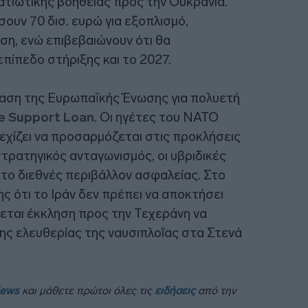
ατιωτικής βοήθειας προς την Ουκρανία.
σουν 70 δισ. ευρώ για εξοπλισμό,
ση, ενώ επιβεβαιώνουν ότι θα
επίπεδο στήριξης και το 2027.
φαση της Ευρωπαϊκής Ένωσης για πολυετή
e Support Loan
. Οι ηγέτες του ΝΑΤΟ
εχίζει να προσαρμόζεται στις προκλήσεις
τρατηγικός ανταγωνισμός, οι υβριδικές
 στο διεθνές περιβάλλον ασφαλείας. Στο
ης ότι το Ιράν δεν πρέπει να αποκτήσει
εται έκκληση προς την Τεχεράνη να
ης ελευθερίας της ναυσιπλοΐας στα Στενά
News
και μάθετε πρώτοι όλες τις
ειδήσεις
από την