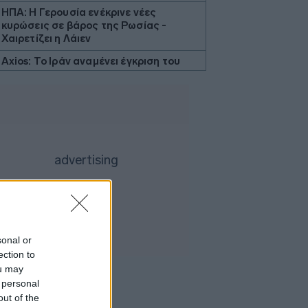
ΗΠΑ: Η Γερουσία ενέκρινε νέες
κυρώσεις σε βάρος της Ρωσίας -
Χαιρετίζει η Λάιεν
Axios: Το Ιράν αναμένει έγκριση του
Συμβουλίου Ασφαλείας για τη
συμφωνία ανοίγματος του Ορμούζ
Εβδομαδιαία κέρδη 7% για τον χρυσό
Ισπανία: Η αστυνομία εξάρθρωσε
δίκτυο διακινητών με κέρδη 24 εκατ.
ευρώ
ΔΕΘ - HELEXPO: Αναρτήθηκε ο
διαγωνισμός για την ανάπλαση των
204,6 εκατ. ευρώ
Σκέρτσος: «Το ΠΑΣΟΚ υποκαθιστά την
sonal or
οικονομική ανάλυση με πολιτική
ection to
προπαγάνδα»
ou may
Υπ. Παιδείας: 3,35 εκατ. ευρώ στο
 personal
Πανεπιστήμιο Κρήτης για το
out of the
στεγαστικό επίδομα των φοιτητών