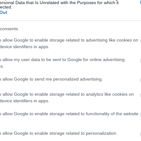
 των κρατών-μελών. Ιδιαίτερη έμφαση
ersonal Data that Is Unrelated with the Purposes for which it
lected.
ων στρατιωτικών δυνατοτήτων, όπως
Out
19:45
ληνεκούς, ολοκληρωμένη αεράμυνα και
μένα συστήματα, τεχνολογίες αιχμής,
consents
και ένα διαλειτουργικό διατλαντικό
19:37
o allow Google to enable storage related to advertising like cookies on
ές επιχειρήσεις (warfighting cloud),
evice identifiers in apps.
νητής νοημοσύνης.
19:27
o allow my user data to be sent to Google for online advertising
s.
19:15
to allow Google to send me personalized advertising.
o allow Google to enable storage related to analytics like cookies on
19:10
evice identifiers in apps.
o allow Google to enable storage related to functionality of the website
19:06
o allow Google to enable storage related to personalization.