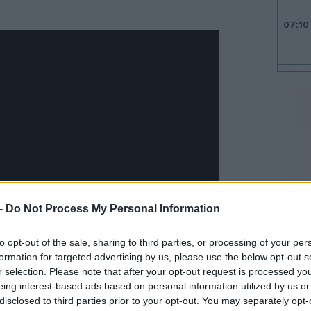
07:10
23:58
23:52
23:44
23:36
 -
Do Not Process My Personal Information
to opt-out of the sale, sharing to third parties, or processing of your per
23:21
formation for targeted advertising by us, please use the below opt-out s
r selection. Please note that after your opt-out request is processed y
23:06
eing interest-based ads based on personal information utilized by us or
disclosed to third parties prior to your opt-out. You may separately opt-