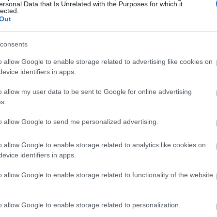
ersonal Data that Is Unrelated with the Purposes for which it
21:03
lected.
Out
 συναντήσεις υπήρξε «
τεράστια αγάπη
»,
ταξύ των συμμάχων. «Είναι αγάπη,
20:55
consents
δική μας χώρα», επεσήμανε ο πρόεδρος των
o allow Google to enable storage related to advertising like cookies on
ατί θα πείτε: “Ω, είναι τόσο αλαζόνας”».
20:41
evice identifiers in apps.
αι ξέρετε ότι τους αρέσει η δουλειά που
o allow my user data to be sent to Google for online advertising
s.
20:38
to allow Google to send me personalized advertising.
20:33
o allow Google to enable storage related to analytics like cookies on
evice identifiers in apps.
20:20
o allow Google to enable storage related to functionality of the website
20:12
o allow Google to enable storage related to personalization.