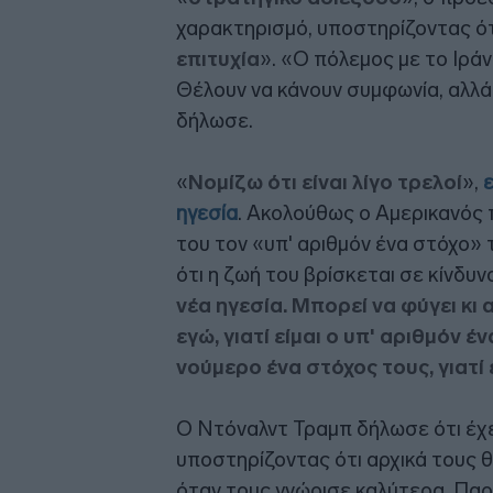
χαρακτηρισμό, υποστηρίζοντας ότ
επιτυχία
». «Ο πόλεμος με το Ιράν
Θέλουν να κάνουν συμφωνία, αλλά
δήλωσε.
«
Νομίζω ότι είναι λίγο τρελοί
»,
ηγεσία
. Ακολούθως ο Αμερικανός
του τον «υπ' αριθμόν ένα στόχο» 
ότι η ζωή του βρίσκεται σε κίνδυν
νέα ηγεσία. Μπορεί να φύγει κι 
εγώ, γιατί είμαι ο υπ' αριθμόν έ
νούμερο ένα στόχος τους, γιατί
Ο Ντόναλντ Τραμπ δήλωσε ότι έχει
υποστηρίζοντας ότι αρχικά τους
όταν τους γνώρισε καλύτερα. Παρά