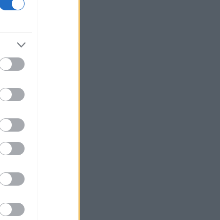
Ο Τραμπ δηλώνει «πολύ
ικανοποιημένος» από το έργο του Πιτ
Χέγκσεθ στο υπουργείο Άμυνας
Βιοτέρ: Στο Πρωτοδικείο Αθηνών η
συμφωνία εξυγίανσης
Άνοδος σχεδόν 4% για το πετρέλαιο
καθώς το Ιράν εξετάζει περιορισμούς
στο Ορμούζ
Δήμας: «Προχωρούν τα έργα σε όλο το
μήκος του ΒΟΑΚ»
Υεμένη: Επίθεση των Χούθι σε
κυβερνητικές δυνάμεις - Τουλάχιστον
58 νεκροί
Fars: Το Ιράν εξετάζει νομοσχέδιο για
απαγόρευση διέλευσης πλοίων από
ΗΠΑ και Ισραήλ από το Ορμούζ
Επένδυση 6,3 δισ. δολαρίων από ΗΑΕ
για data center τεχνητής νοημοσύνης
στην Ιαπωνία