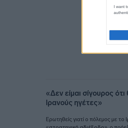
I want t
authenti
«Δεν είμαι σίγουρος ότι
Ιρανούς ηγέτες»
Ερωτηθείς γιατί ο πόλεμος με το Ι
«
στρατηγικό αδιέξοδο
», ο πρό