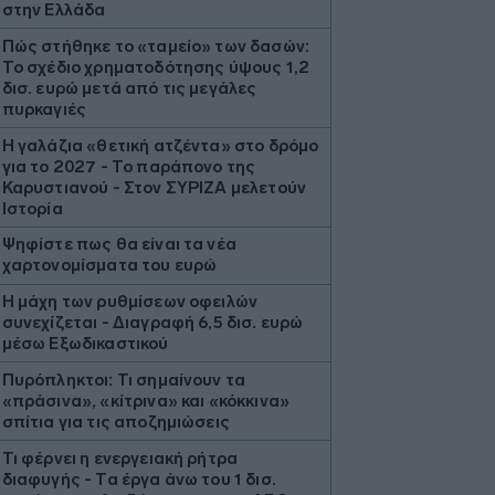
στην Ελλάδα
Πώς στήθηκε το «ταμείο» των δασών:
Το σχέδιο χρηματοδότησης ύψους 1,2
δισ. ευρώ μετά από τις μεγάλες
πυρκαγιές
Η γαλάζια «θετική ατζέντα» στο δρόμο
για το 2027 - Το παράπονο της
Καρυστιανού - Στον ΣΥΡΙΖΑ μελετούν
Ιστορία
Ψηφίστε πως θα είναι τα νέα
χαρτονομίσματα του ευρώ
Η μάχη των ρυθμίσεων οφειλών
συνεχίζεται - Διαγραφή 6,5 δισ. ευρώ
μέσω Εξωδικαστικού
Πυρόπληκτοι: Τι σημαίνουν τα
«πράσινα», «κίτρινα» και «κόκκινα»
σπίτια για τις αποζημιώσεις
Τι φέρνει η ενεργειακή ρήτρα
διαφυγής - Τα έργα άνω του 1 δισ.