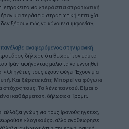
ι επρόκειτο για «
τεράστια στρατιωτική
 ήταν μια τεράστια στρατιωτική επιτυχία.
 δεν ξέρουν πώς να κάνουν συμφωνία»,
επανέλαβε αναφερόμενος στην ιρανική
 πρόεδρος δήλωσε ότι θεωρεί τον εαυτό
του Ιράν, αφήνοντας μάλιστα να εννοηθεί
ο. «Οι ηγέτες τους έχουν φύγει. Έχουν μια
αυτή. Και ξέρετε κάτι; Μπορεί να φύγω κι
να στόχος τους. Το λένε παντού. Είμαι ο
 είναι καθάρματα
», δήλωσε ο Τραμπ.
 αλλάξει γνώμη για τους Ιρανούς ηγέτες,
 θεωρούσε «
λογικούς
», αλλά αναθεώρησε
λληλα, ανέφερε ότι η σημερινή ιρανική