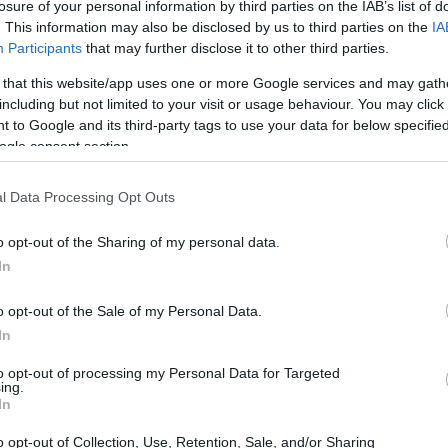
losure of your personal information by third parties on the IAB’s list of
. This information may also be disclosed by us to third parties on the
IA
22:53
Participants
that may further disclose it to other third parties.
 that this website/app uses one or more Google services and may gath
22:40
including but not limited to your visit or usage behaviour. You may click 
 to Google and its third-party tags to use your data for below specifi
ogle consent section.
22:26
l Data Processing Opt Outs
22:10
o opt-out of the Sharing of my personal data.
In
ογάν για τη φιλοξενία και τον Μαρκ
21:52
 που έκανε. Ήταν μια
σπουδαία Σύνοδος
»,
o opt-out of the Sale of my Personal Data.
στην εισαγωγική του τοποθέτηση. Ο
In
21:37
ι ο Ρούτε κατάφερε να διαχειριστεί
to opt-out of processing my Personal Data for Targeted
ροσωπικότητες
», ενώ χαρακτήρισε τους
ing.
In
 του ΝΑΤΟ «πολύ έξυπνους ανθρώπους με
21:15
ους
».
o opt-out of Collection, Use, Retention, Sale, and/or Sharing