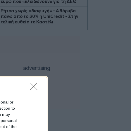
ευρώ που «κλειδώνουν» για τη ΔΕΘ
Ρήτρα χωρίς «διαφυγή» - Αθόρυβα
πάνω από το 30% η UniCredit - Στην
τελική ευθεία το Καστέλι
Ο Τραμπ σκοπεύει να απαγορεύσει τη
χορήγηση υπηκοότητας σε παιδιά του
«τουρισμού τοκετού»
Airbnb: Αυξημένα έσοδα στο β’ τρίμηνο
με «όχημα» το Μουντιάλ
Τραμπ: «Ο πόλεμος με το Ιράν θα
τελειώσει σύντομα»
Ο ΔΟΑΕ προειδοποιεί για την
κατάσταση στον πυρηνικό σταθμό στη
Ζαπορίζια
sonal or
Απώλειες στη Wall Street λόγω της
ection to
αβεβαιότητας για το Ορμούζ
ou may
Ο Γκουτέρες ζητά άμεσο τερματισμό
 personal
των επιθέσεων κατά αμάχων σε
out of the
Ουκρανία και Ρωσία