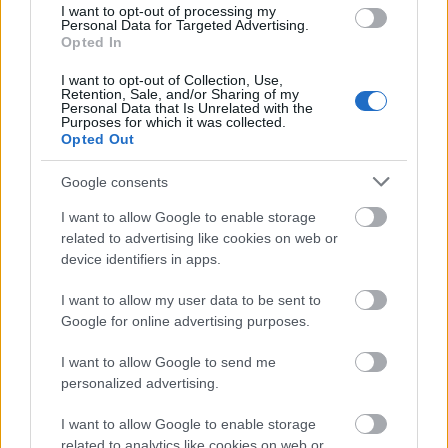
I want to opt-out of processing my
κατάργηση του υπόλοιπου 50% το 2027. Πριν από
Personal Data for Targeted Advertising.
δύο χρόνια, δεν υπήρχε πρόβλεψη για εφάπαξ
Opted In
ενίσχυση ύψους 300 ευρώ, πλέον υπάρχει, γιατί
I want to opt-out of Collection, Use,
δημιουργείται μέρισμα ανάπτυξης, το οποίο
Retention, Sale, and/or Sharing of my
Personal Data that Is Unrelated with the
επιστρέφεται στη κοινωνία», υπογράμμισε η
Purposes for which it was collected.
Opted Out
υπουργός Εργασίας.
Google consents
«Νοικοκυρεύουμε, κλείνουμε εκκρεμότητες και
I want to allow Google to enable storage
προχωράμε μπροστά. Η ψήφιση θα γίνει
related to advertising like cookies on web or
ταχύτατα μέχρι τέλους Ιουλίου και, παράλληλα,
device identifiers in apps.
προετοιμάζεται και ο e-ΕΦΚΑ, για να προβεί
I want to allow my user data to be sent to
άμεσα στην εφαρμογή. Ο διάλογος παραμένει
Google for online advertising purposes.
σταθερή μας αρχή, η πόρτα μας είναι ανοιχτή και
συνεχίζουμε να εργαζόμαστε, για να λύνουμε
I want to allow Google to send me
αδικίες», ανέφερε η κα Κεραμέως, κλείνοντας την
personalized advertising.
τοποθέτησή της.
I want to allow Google to enable storage
related to analytics like cookies on web or