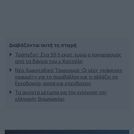
Διαβάζονται αυτή τη στιγμή
Τράπεζες: Στα 55,5 εκατ. ευρώ ο λογαριασμός
από τα δάνεια του ν. Κατσέλη
Νέο Χωροταξικό Τουρισμού: Οι νέες «κόκκινες
γραμμές» για το περιβάλλον και τι αλλάζει σε
ξενοδοχεία, νησιά και επενδύσεις
Τα ανοιχτά μέτωπα για την ενίσχυση της
ελληνικής βιομηχανίας