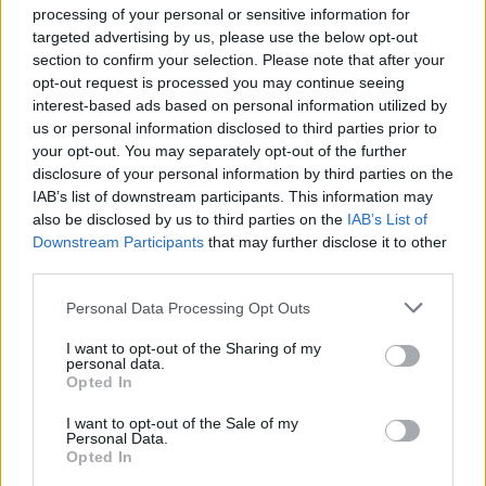
processing of your personal or sensitive information for
targeted advertising by us, please use the below opt-out
section to confirm your selection. Please note that after your
opt-out request is processed you may continue seeing
interest-based ads based on personal information utilized by
us or personal information disclosed to third parties prior to
your opt-out. You may separately opt-out of the further
disclosure of your personal information by third parties on the
IAB’s list of downstream participants. This information may
also be disclosed by us to third parties on the
IAB’s List of
Downstream Participants
that may further disclose it to other
third parties.
Please note that this website/app uses one or more Google
Personal Data Processing Opt Outs
services and may gather and store information including but
«Πριν από δύο χρόνια, δεν υπήρχε η συζήτηση για
not limited to your visit or usage behaviour. You may click to
I want to opt-out of the Sharing of my
την κατάργηση της προσωπικής διαφοράς, αλλά
personal data.
grant or deny consent to Google and its third-party tags to
Opted In
με την τολμηρή εφαρμογή της Ψηφιακής Κάρτας
use your data for below specified purposes in below Google
Εργασίας και τη δήλωση εκατομμυρίων
consent section.
I want to opt-out of the Sale of my
Personal Data.
περισσοτέρων υπερωριών, βρέθηκε χώρος για
Opted In
την περικοπή στο 50% και την περαιτέρω