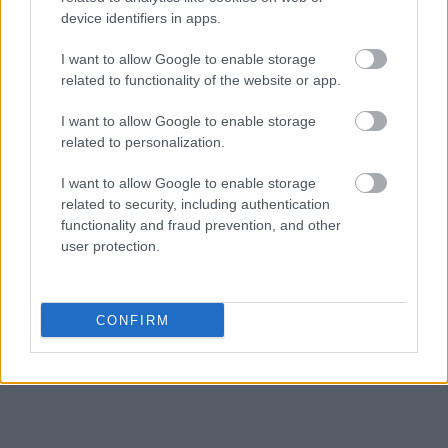
Από την πλευρά τους, οι εκπρόσωποι του
device identifiers in apps.
Συλλόγου ΑΞ.Ι.Α. χαρακτήρισαν την απόφαση
I want to allow Google to enable storage
επαναφοράς των συντάξεων χηρείας στο 70%
related to functionality of the website or app.
απροσδόκητα θετική και καινοτόμα και
εξέφρασαν την ευχάριστη έκπληξή τους για την
I want to allow Google to enable storage
ικανοποίηση ενός πάγιου αιτήματος των
related to personalization.
συνταξιούχων.
I want to allow Google to enable storage
related to security, including authentication
functionality and fraud prevention, and other
user protection.
CONFIRM