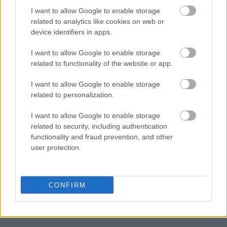
I want to allow Google to enable storage
related to analytics like cookies on web or
device identifiers in apps.
I want to allow Google to enable storage
related to functionality of the website or app.
I want to allow Google to enable storage
Με πληροφορίες από ΑΠΕ-ΜΠΕ
related to personalization.
I want to allow Google to enable storage
Ακολουθήστε το
insider.gr στο Google News
και μάθετε
related to security, including authentication
πρώτοι όλες τις
ειδήσεις
από την Ελλάδα και τον κόσμο.
functionality and fraud prevention, and other
user protection.
CONFIRM