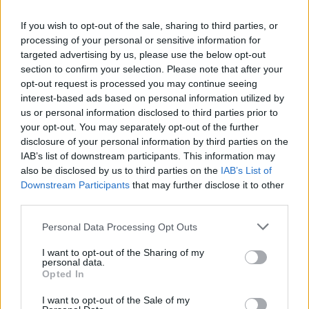
Μητσοτάκης για F-35: Να λαμβάνονται υπόψη
If you wish to opt-out of the sale, sharing to third parties, or
processing of your personal or sensitive information for
οι ευαισθησίες όλων των συμμάχων του ΝΑΤΟ
targeted advertising by us, please use the below opt-out
section to confirm your selection. Please note that after your
Για τη Σύνοδο του ΝΑΤΟ
opt-out request is processed you may continue seeing
interest-based ads based on personal information utilized by
us or personal information disclosed to third parties prior to
Ο πρωθυπουργός αναφέρθηκε επίσης στη
your opt-out. You may separately opt-out of the further
διοργάνωση της Συνόδου Κορυφής του ΝΑΤΟ
disclosure of your personal information by third parties on the
IAB’s list of downstream participants. This information may
στην Άγκυρα, εκφράζοντας
θετικά σχόλια
για τη
also be disclosed by us to third parties on the
IAB’s List of
φιλοξενία της Τουρκίας και υπογραμμίζοντας τη
Downstream Participants
that may further disclose it to other
σημασία της ενίσχυσης των σχέσεων μεταξύ των
third parties.
δύο λαών. «Η Τουρκία διοργάνωσε εδώ μια
Please note that this website/app uses one or more Google
Personal Data Processing Opt Outs
εξαιρετική σύνοδο κορυφής του ΝΑΤΟ. Εγώ
services and may gather and store information including but
πάντα μένω πολύ ευχαριστημένος από την
not limited to your visit or usage behaviour. You may click to
I want to opt-out of the Sharing of my
personal data.
τουρκική φιλοξενία» κατέληξε.
grant or deny consent to Google and its third-party tags to
Opted In
use your data for below specified purposes in below Google
consent section.
I want to opt-out of the Sale of my