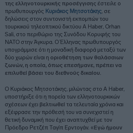
της ελληνοτουρκικής προσέγγισης
έστειλε ο
πρωθυπουργός
Κυριάκος Μητσοτάκης
, σε
δηλώσεις στον συντονιστή εκπομπών του
τουρκικού τηλεοπτικού δικτύου A Haber, Orhan
Sali, στο περιθώριο της Συνόδου Κορυφής του
ΝΑΤΟ στην Άγκυρα. Ο Έλληνας πρωθυπουργός
υπογράμμισε ότι η μοναδική διαφορά μεταξύ των
δύο χωρών είναι η
οριοθέτηση των θαλάσσιων
ζωνών, η οποία, όπως επεσήμανε, πρέπει να
επιλυθεί βάσει του διεθνούς δικαίου
.
Ο Κυριάκος Μητσοτάκης, μιλώντας στο A Haber,
υποστήριξε ότι η πορεία των ελληνοτουρκικών
σχέσεων έχει
βελτιωθεί
τα τελευταία χρόνια και
εξέφρασε την πρόθεσή του να συνεχιστεί η
θετική δυναμική που έχει αναπτυχθεί με τον
Πρόεδρο Ρετζέπ Ταγίπ Ερντογάν. «
Εγώ ήμουν