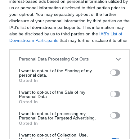
ιστορία της Μυκόνου, ενώ κάποιες premium
interest-based ads based on personal information utilized by
us or personal information disclosed to third parties prior to
συσκευασίες σχεδιάστηκαν ώστε να παραμένουν
your opt-out. You may separately opt-out of the further
στον καταναλωτή ακόμη και μετά την κατανάλωση
disclosure of your personal information by third parties on the
του προϊόντος.
IAB’s list of downstream participants. This information may
also be disclosed by us to third parties on the
IAB’s List of
Downstream Participants
that may further disclose it to other
Πέρα από τις 17 πρώτες γεύσεις μάλιστα, ήδη
third parties.
ετοιμάζονται και νέες θεματικές συλλογές που
Please note that this website/app uses one or more Google
εμπνέονται από τις βασικές αγορές επισκεπτών
Personal Data Processing Opt Outs
services and may gather and store information including but
του νησιού, όπως
η "Mykonos Loves Italy” και
not limited to your visit or usage behaviour. You may click to
I want to opt-out of the Sharing of my
"Mykonos Loves Dubai.
«Θέλουμε να
personal data.
grant or deny consent to Google and its third-party tags to
Opted In
δημιουργήσουμε συλλογές που θα συνομιλούν με
use your data for below specified purposes in below Google
consent section.
διαφορετικές χώρες και κουλτούρες, που έχουν
I want to opt-out of the Sale of my
Personal Data.
έντονη παρουσία όλα αυτά τα χρόνια στο νησί,
Opted In
χωρίς όμως να χάνουν τη μυκονιάτικη ταυτότητά
I want to opt-out of processing my
τους», εξηγεί.
Personal Data for Targeted Advertising.
Opted In
I want to opt-out of Collection, Use,