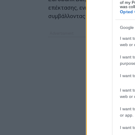
of my P
was col
επέκτασης, ενισχύοντας τη διείσδ
Opted 
συμβάλλοντας αυξητικά στη συνολ
Google 
I want t
web or d
I want t
purpose
I want 
I want t
web or d
I want t
or app.
I want t