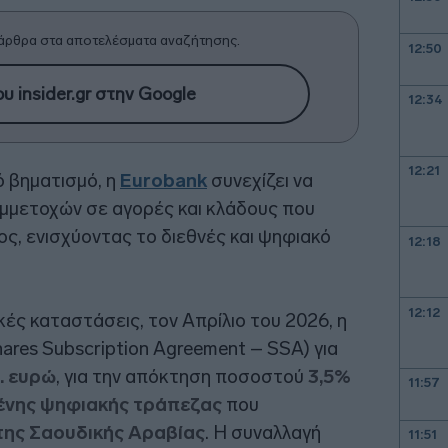
άρθρα στα αποτελέσματα αναζήτησης.
12:50
υ insider.gr στην Google
12:34
12:21
 βηματισμό, η
Eurobank
συνεχίζει να
υμμετοχών σε αγορές και κλάδους που
ς, ενισχύοντας το διεθνές και ψηφιακό
12:18
12:12
ές καταστάσεις, τον Απρίλιο του 2026, η
res Subscription Agreement – SSA) για
. ευρώ
, για την απόκτηση ποσοστού
3,5%
11:57
ένης ψηφιακής τράπεζας
που
της Σαουδικής Αραβίας
. Η συναλλαγή
11:51