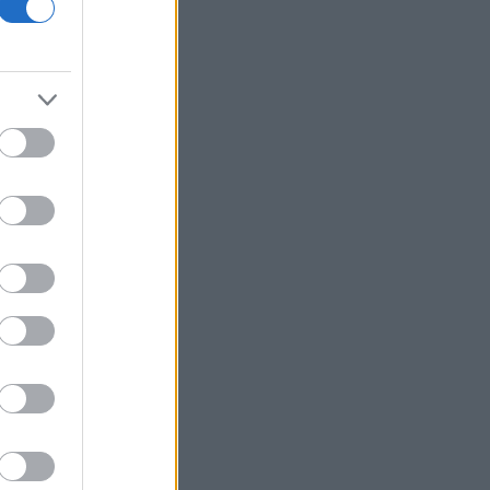
την ασφάλεια από τα drones μετά το
περιστατικό σε αεροδρόμιο
Καναδάς: Σε κατάσταση έκτακτης
ανάγκης κηρύχθηκε η επαρχία της
Βρετανικής Κολομβίας εξαιτίας των
πυρκαγιών
ΗΠΑ: Ο καρκίνος του Τζο Μπάιντεν έχει
εξαπλωθεί δηλώνει ο γιος του
Κέρκυρα: Οι top παραλίες που πρέπει
να επισκεφθείτε
«Moneymaxxing»: Δεν είναι απλά
trend αλλά τρόπος ζωής
Η επίθεση στη Hugging Face
σηματοδοτεί την έναρξη μιας
επικίνδυνης εποχής
κυβερνοεπιθέσεων με AI