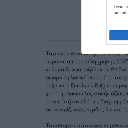
I want t
authenti
Τα
μεικτά δάνεια
της Eurobank Bu
περίπου από τα τέλη χρήσης 2025,
καθαρά δάνεια ανήλθαν σε 9,1 δισ
αφορά τη λιανική πίστη, ήτοι στε
τρίμηνο, η Eurobank Bulgaria πρ
χαρτοφυλακίου λογιστικής αξίας 
το οποίο ήταν πλήρως διαγραμμέν
αναγνωρίζοντας κέρδος 8 εκατ. ε
Το
καθαρό επιτοκιακό περιθώρι