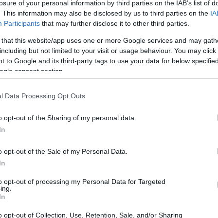
losure of your personal information by third parties on the IAB’s list of
10:28
. This information may also be disclosed by us to third parties on the
IA
ια τη λύση δανείων ελβετικού φράγκου
Participants
that may further disclose it to other third parties.
 that this website/app uses one or more Google services and may gath
10:21
νία για την απόκτηση
ποσοστού
including but not limited to your visit or usage behaviour. You may click 
 to Google and its third-party tags to use your data for below specifi
χο
σε
βουλγαρική εταιρεία λογισμικού.
ogle consent section.
κοντά στα
18 εκατ. ευρώ
, ενώ
09:47
me
. Οι δύο συναλλαγές αναμένεται να
l Data Processing Opt Outs
 τριμήνου του 2026, υπό την αίρεση
ν από τις τοπικές ρυθμιστικές αρχές.
o opt-out of the Sharing of my personal data.
09:35
In
τυξη
o opt-out of the Sale of my Personal Data.
09:22
In
ι να βάζει «άσους» από το μανίκι, μέσω της
to opt-out of processing my Personal Data for Targeted
09:12
ιοποιώντας τη δυναμική της τοπικής
ing.
In
λληλα ολοένα και μεγαλύτερα μερίδια. Η
09:00
o opt-out of Collection, Use, Retention, Sale, and/or Sharing
«τρέχει» με ισχυρούς ρυθμούς πιστωτικής