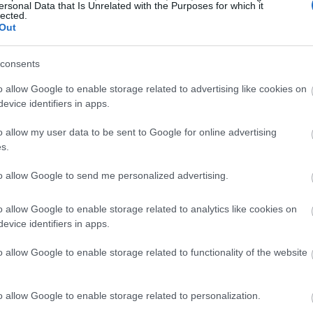
ersonal Data that Is Unrelated with the Purposes for which it
lected.
υσή της κυρίως στη λιανική τραπεζική και
Out
ική δανειακή δραστηριότητα του ομίλου.
08:55
consents
o allow Google to enable storage related to advertising like cookies on
evice identifiers in apps.
08:49
o allow my user data to be sent to Google for online advertising
08:41
s.
to allow Google to send me personalized advertising.
08:32
o allow Google to enable storage related to analytics like cookies on
08:28
evice identifiers in apps.
o allow Google to enable storage related to functionality of the website
o allow Google to enable storage related to personalization.