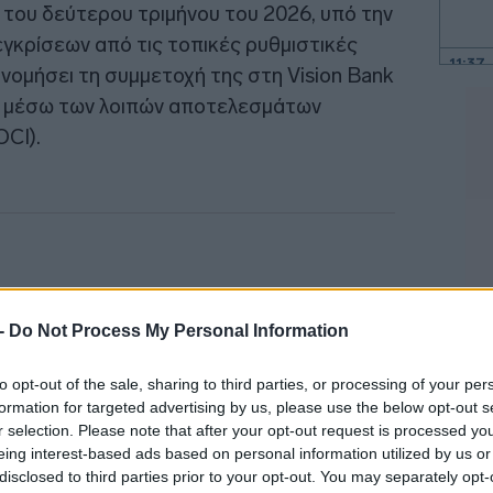
 του δεύτερου τριμήνου του 2026, υπό την
γκρίσεων από τις τοπικές ρυθμιστικές
11:37
νομήσει τη συμμετοχή της στη Vision Bank
α μέσω των λοιπών αποτελεσμάτων
11:26
CI).
11:16
11:04
10:57
 -
Do Not Process My Personal Information
10:48
to opt-out of the sale, sharing to third parties, or processing of your per
formation for targeted advertising by us, please use the below opt-out s
r selection. Please note that after your opt-out request is processed y
10:36
eing interest-based ads based on personal information utilized by us or
disclosed to third parties prior to your opt-out. You may separately opt-