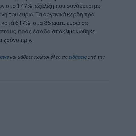
ν στο 1,47%, εξέλιξη που συνδέεται με
ώνη του ευρώ. Τα οργανικά κέρδη προ
ατά 6,17%, στα 86 εκατ. ευρώ σε
όστους προς έσοδα
αποκλιμακώθηκε
 χρόνο πριν.
News
και μάθετε πρώτοι όλες τις
ειδήσεις
από την