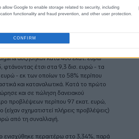
o allow Google to enable storage related to security, including
cation functionality and fraud prevention, and other user protection.
CONFIRM
lgaria αυξήθηκαν κατά 400 εκατ. ευρώ
 φτάνοντας έτσι στα 9,3 δισ. ευρώ - τα
. ευρώ - εκ των οποίων το 58% περίπου
γαστικά και καταναλωτικά. Κατά το πρώτο
οχώρησε και σε πώληση δανειακού
προ προβλέψεων περίπου 97 εκατ. ευρώ,
ο (είχαν σχηματιστεί πλήρεις προβλέψεις)
υρώ από τη συναλλαγή.
ο
ενισχύθηκε περαιτέρω στο 3,34%, παρά