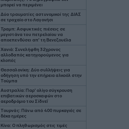
μπορεί να περιμένει
Δύο τραυματίες αστυνομικοί της ΔΙΑΣ
σε τροχαίο στο Λαγονήσι
Τραμπ: Ασφυκτικές πιέσεις σε
μεγιστάνα του πετρελαίου να
αποεπενδύσει απ' τη Βενεζουέλα
Χανιά: Συνελήφθη 32χρονος
αλλοδαπός κατηγορούμενος για
κλοπές
Θεσσαλονίκη: Δύο συλλήψεις για
οδήγηση υπό την επήρεια αλκοόλ στην
Τούμπα
Αυστραλία: Παρ' ολίγο σύγκρουση
επιβατικών αεροσκαφών στο
αεροδρόμιο του Σίδνεϊ
Τουρνάς: Πάνω από 400 πυρκαγιές σε
δέκα ημέρες
Κίνα: Ο πληθωρισμός στις τιμές