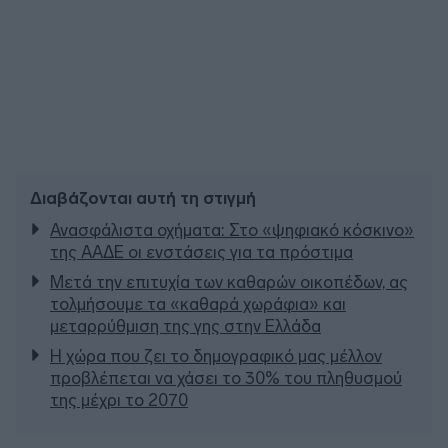
Διαβάζονται αυτή τη στιγμή
Ανασφάλιστα οχήματα: Στο «ψηφιακό κόσκινο»
της ΑΑΔΕ οι ενστάσεις για τα πρόστιμα
Μετά την επιτυχία των καθαρών οικοπέδων, ας
τολμήσουμε τα «καθαρά χωράφια» και
μεταρρύθμιση της γης στην Ελλάδα
Η χώρα που ζει το δημογραφικό μας μέλλον
προβλέπεται να χάσει το 30% του πληθυσμού
της μέχρι το 2070