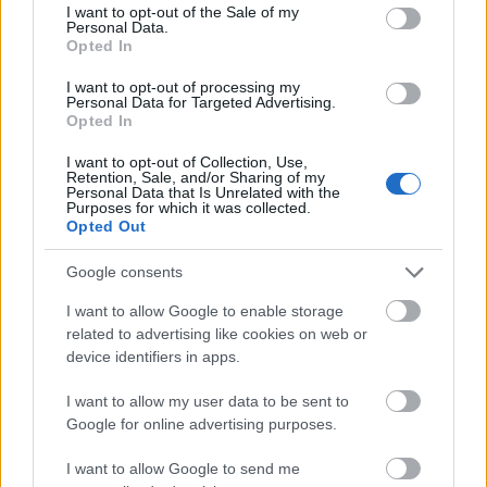
consent section.
I want to opt-out of the Sale of my
ναυπηγήσεων, σε μια περίοδο, κατά την οποία οι
Personal Data.
Έλληνες εφοπλιστές επιταχύνουν τις επενδύσεις
Opted In
ανανέωσης στόλου. Σύμφωνα με την έρευνα, το
I want to opt-out of processing my
ποσοστό των δεσμευμένων χρηματοδοτήσεων
Personal Data for Targeted Advertising.
Opted In
που κατευθύνεται σε νέα πλοία αυξήθηκε στο
57,8% το 2025 από 54,5% το 2024, με την
I want to opt-out of Collection, Use,
Retention, Sale, and/or Sharing of my
Πειραιώς
να εμφανίζει τη μεγαλύτερη έκθεση
Personal Data that Is Unrelated with the
Purposes for which it was collected.
στη συγκεκριμένη αγορά, καθώς το 81% των
Opted Out
εγκεκριμένων αλλά μη εκταμιευμένων
χρηματοδοτήσεών της αφορά νέες ναυπηγήσεις,
Google consents
ενώ υψηλά ποσοστά καταγράφουν επίσης η
I want to allow Google to enable storage
Alpha και η Eurobank.
related to advertising like cookies on web or
device identifiers in apps.
I want to allow my user data to be sent to
Google for online advertising purposes.
I want to allow Google to send me