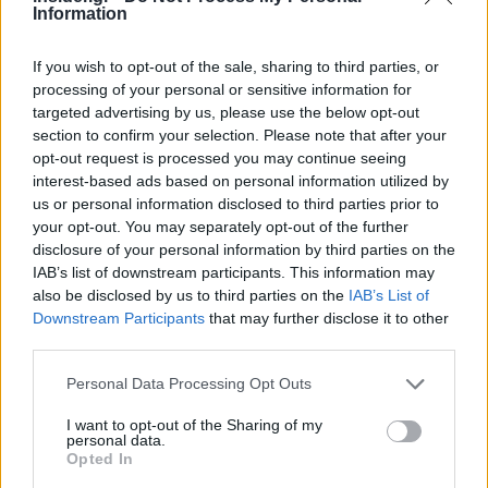
Information
Πέρα από τη χρηματοδότηση, οι τράπεζες
If you wish to opt-out of the sale, sharing to third parties, or
ενισχύουν τη δραστηριότητά τους σε
υπηρεσίες
processing of your personal or sensitive information for
targeted advertising by us, please use the below opt-out
hedging σε FX, επιτόκια και άλλα, επενδυτικά
section to confirm your selection. Please note that after your
προϊόντα, γραμμές χρηματοδότησεις για
opt-out request is processed you may continue seeing
επενδύσεις σε ακίνητα και ξενοδοχεία, αλλά
interest-based ads based on personal information utilized by
και συνολική διαχείριση ρευστότητας
. Η
us or personal information disclosed to third parties prior to
εξέλιξη αυτή έχει ιδιαίτερη σημασία, καθώς η
your opt-out. You may separately opt-out of the further
disclosure of your personal information by third parties on the
ναυτιλία εξελίσσεται σε ένα «κανάλι» πολλαπλών
IAB’s list of downstream participants. This information may
πηγών εσόδων για τις τράπεζες.
also be disclosed by us to third parties on the
IAB’s List of
Downstream Participants
that may further disclose it to other
third parties.
«Θυσία» τα spreads για τους
Please note that this website/app uses one or more Google
Έλληνες εφοπλιστές
Personal Data Processing Opt Outs
services and may gather and store information including but
not limited to your visit or usage behaviour. You may click to
I want to opt-out of the Sharing of my
personal data.
Αυξανόμενη βαίνει και η συμμετοχή των ελληνικών
grant or deny consent to Google and its third-party tags to
Opted In
use your data for below specified purposes in below Google
τραπεζών στη χρηματοδότηση νέων