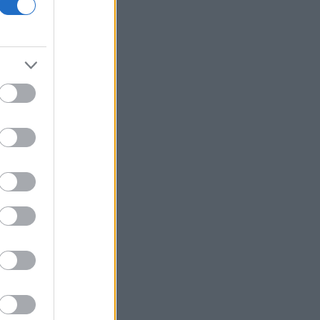
αντιαεροπορική άμυνα
Η Βουλγαρία έλαβε 1 δισ. ευρώ από το
Σχέδιο Ανάκαμψης και Ανθεκτικότητας
Aktor: Πάνω από το 20% η Castellano,
κάτω από το 15% η Blue Silk μετά την
ΑΜΚ
ΗΠΑ: Ο Αμπντούλ Ελ Σαγιέντ, της
αριστερής πτέρυγας των
Δημοκρατικών, κέρδισε το χρίσμα του
κόμματος στο Μίσιγκαν
ΔΕΗ: Data center 1 GW, νέα συμφωνία
ΑΠΕ και Vodafone στο επίκεντρο της
επόμενης φάσης ανάπτυξης
Prodea: Εγκρίθηκε πρόγραμμα
επαναγοράς έως 1,3 εκατ. ιδίων
μετοχών
Viohalco: Στα 4,3 δισ. ευρώ ο τζίρος
εξαμήνου, αύξηση 14% - «Άλμα» 62%
στα κέρδη προ φόρων