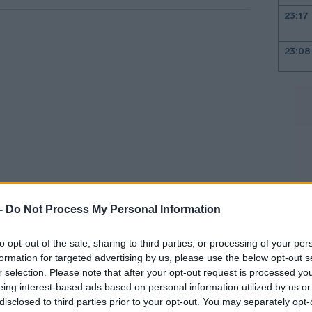
23:17
23:08
22:48
22:37
22:23
 -
Do Not Process My Personal Information
22:10
to opt-out of the sale, sharing to third parties, or processing of your per
ες, σε σύγκριση με το 2021 (εξαιρώντας
formation for targeted advertising by us, please use the below opt-out s
r selection. Please note that after your opt-out request is processed y
λήθηκε στις 30/9/2021), ο Όμιλος πέτυχε
eing interest-based ads based on personal information utilized by us or
4% στη λειτουργική κερδοφορία (EBITDA),
21:53
disclosed to third parties prior to your opt-out. You may separately opt-