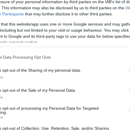
) και 17,5% στα καθαρά μετά φόρων
losure of your personal information by third parties on the IAB’s list of
. This information may also be disclosed by us to third parties on the
IA
Participants
that may further disclose it to other third parties.
21:40
 that this website/app uses one or more Google services and may gath
including but not limited to your visit or usage behaviour. You may click 
 to Google and its third-party tags to use your data for below specifi
21:30
ogle consent section.
l Data Processing Opt Outs
21:15
o opt-out of the Sharing of my personal data.
In
21:03
o opt-out of the Sale of my Personal Data.
In
20:53
to opt-out of processing my Personal Data for Targeted
ing.
In
20:40
o opt-out of Collection, Use, Retention, Sale, and/or Sharing