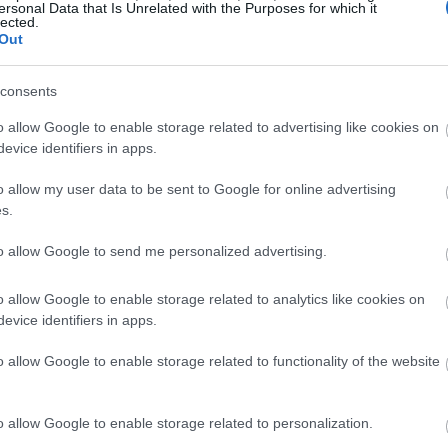
ersonal Data that Is Unrelated with the Purposes for which it
lected.
Out
20:23
consents
20:15
o allow Google to enable storage related to advertising like cookies on
evice identifiers in apps.
dlink) ο Όμιλος, σε σχέση με το 2021,
20:14
o allow my user data to be sent to Google for online advertising
λήσεις, μείωση 8,1% στη λειτουργική
s.
φόρων (ΕΒΤ) στα ίδια επίπεδα με της
to allow Google to send me personalized advertising.
,5% στα καθαρά μετά φόρων κέρδη (ΕΑΤ).
20:03
φόρων από συνεχιζόμενες δραστηριότητες
o allow Google to enable storage related to analytics like cookies on
α κέρδη περίπου €1εκ, ενώ τα μεγέθη του
evice identifiers in apps.
19:53
€1,3 εκ. από την πώληση μειοψηφικών
o allow Google to enable storage related to functionality of the website
όγω έκτακτα μεγέθη, τα κέρδη μετά φόρων
ες στο 3Μ2022 είναι βελτιωμένα κατά
19:37
o allow Google to enable storage related to personalization.