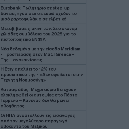
Eurobank: Πωλητήριο σε step-up
δάνεια, «γύρισε» σε ευρώ σχεδόν το
μισό χαρτοφυλάκιο σε ελβετικό
Μεταβιβάσεις ακινήτων: Στο σκάνερ
χιλιάδες συμβόλαια του 2025 για το
πιστοποιητικό ΕΝΦΙΑ
Νέα δεδομένα με την είσοδο Meridiam
- Προσπέραση στον MSCI Greece -
Της… ανακαινίσεως
Η Etsy απολύει το 12% του
προσωπικού της - «Δεν οφείλεται στην
Τεχνητή Νοημοσύνη»
Κατσαφάδος: Μέχρι αύριο θα έχουν
ολοκληρωθεί οι αυτοψίες στο Πόρτο
Γερμενό – Κανένας δεν θα μείνει
αβοήθητος
Οι ΗΠΑ αναστέλλουν τις εισαγωγές
από τον μεγαλύτερο παραγωγό
αβοκάντο του Μεξικού