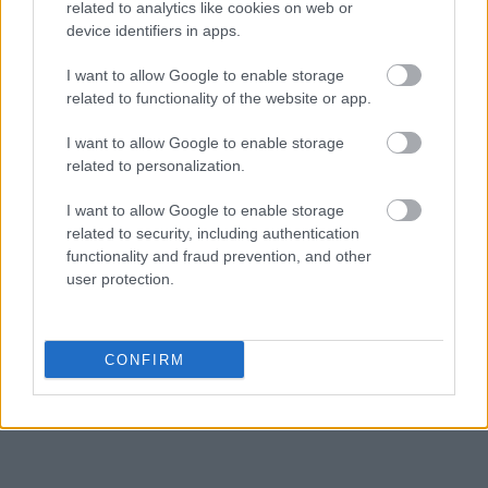
related to analytics like cookies on web or
χρονοδιαγράμματα στις τελικές εντάξεις και στις
device identifiers in apps.
ενστάσεις.
I want to allow Google to enable storage
Κλείνοντας την τοποθέτησή του, ο υπουργός
related to functionality of the website or app.
υπογράμμισε τη βούληση της κυβέρνησης για
I want to allow Google to enable storage
συνεχή διάλογο με την ερευνητική κοινότητα σε
related to personalization.
κρίσιμα θεσμικά και εργασιακά ζητήματα.
I want to allow Google to enable storage
related to security, including authentication
Στην Σύνοδο των Προέδρων των Ερευνητικών
functionality and fraud prevention, and other
Κέντρων και Τεχνολογικών Φορέων συμμετείχαν
user protection.
επίσης ο υφυπουργός Ανάπτυξης Σταύρος
Καλαφάτης και ο γενικός γραμματέας Έρευνας και
Καινοτομίας Δημήτρης Τερζής.
CONFIRM