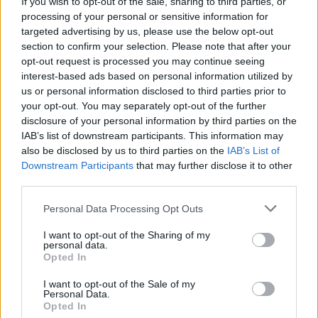
If you wish to opt-out of the sale, sharing to third parties, or
την ενίσχυση της ευελιξίας στη στελέχωση
processing of your personal or sensitive information for
ερευνητικών έργων με συμβάσεις ΙΔΟΧ, με
targeted advertising by us, please use the below opt-out
παράλληλη θωράκιση της νομιμότητας και της
section to confirm your selection. Please note that after your
ελεγκτικής επάρκειας, καθώς και τη διευθέτηση
opt-out request is processed you may continue seeing
interest-based ads based on personal information utilized by
της καταβολής του υπολοίπου της τακτικής
us or personal information disclosed to third parties prior to
επιχορήγησης του 2025.
your opt-out. You may separately opt-out of the further
disclosure of your personal information by third parties on the
IAB’s list of downstream participants. This information may
also be disclosed by us to third parties on the
IAB’s List of
Downstream Participants
that may further disclose it to other
third parties.
Please note that this website/app uses one or more Google
Personal Data Processing Opt Outs
services and may gather and store information including but
not limited to your visit or usage behaviour. You may click to
I want to opt-out of the Sharing of my
personal data.
grant or deny consent to Google and its third-party tags to
Opted In
use your data for below specified purposes in below Google
consent section.
I want to opt-out of the Sale of my
Personal Data.
Opted In