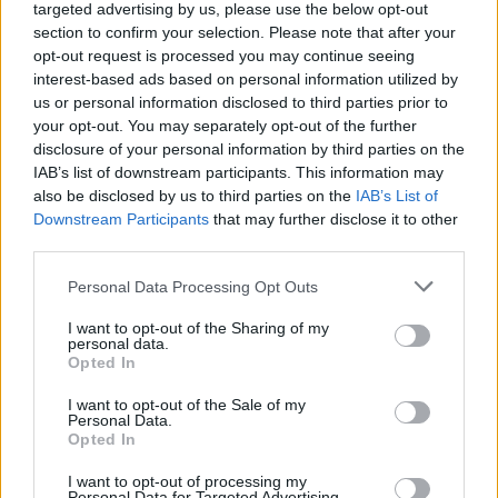
targeted advertising by us, please use the below opt-out
section to confirm your selection. Please note that after your
opt-out request is processed you may continue seeing
interest-based ads based on personal information utilized by
us or personal information disclosed to third parties prior to
your opt-out. You may separately opt-out of the further
Το Πεκίνο και οι δυτικές κυβερνήσεις
disclosure of your personal information by third parties on the
αλληλοκατηγορούνται εδώ και καιρό για
IAB’s list of downstream participants. This information may
κατασκοπεία, έγκλημα που στην Κίνα τιμωρείται
also be disclosed by us to third parties on the
IAB’s List of
με τη θανατική ποινή.
Downstream Participants
that may further disclose it to other
third parties.
Πηγή: ΑΠΕ - ΜΠΕ
Please note that this website/app uses one or more Google
Personal Data Processing Opt Outs
services and may gather and store information including but
not limited to your visit or usage behaviour. You may click to
I want to opt-out of the Sharing of my
personal data.
grant or deny consent to Google and its third-party tags to
Opted In
use your data for below specified purposes in below Google
consent section.
I want to opt-out of the Sale of my
Personal Data.
Opted In
I want to opt-out of processing my
Personal Data for Targeted Advertising.