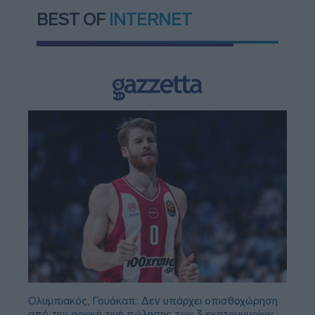
BEST OF
INTERNET
Ολυμπιακός, Γουόκαπ: Δεν υπάρχει οπισθοχώρηση
από την αρχική τιμή πώλησης των 3 εκατομμυρίων