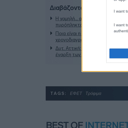
Διαβάζονται αυτή τη στιγμ
I want t
Η χαμηλή… απόδοση Μητσοτάκη σ
πυρόπληκτα ζωάκια - Το μισογε
I want t
authenti
Ποια είναι η (κυβερνητική) λίστα
χρονοδιαγράμματα
Δυτ. Αττική: Το χρονοδιάγραμμα
έναρξη των έργων πριν τις 15/9
TAGS:
ΕΦΕΤ
Τρόφιμα
BEST OF
INTERNE