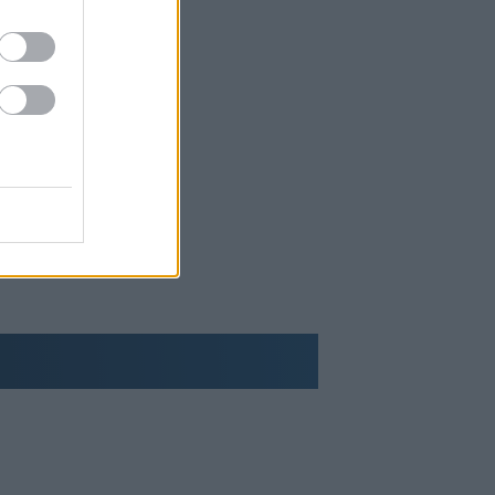
Νέος γύρος χρηματοδότησης 8 δισ.
δολαρίων για τη DeepSeek
Βρεττού (Credia): Πιστωτική επέκταση
άνω των 1,3 δισ. ευρώ φέτος -
Επιταχύνει την ανάπτυξη, μεταθέτει
το μέρισμα
Στα πράσινα οι ευρωαγορές - Νέο
ενδοσυνεδριακό ρεκόρ για τον Stoxx
Πυρκαγιές: 325 αυτοψίες στις
πληγείσες περιοχές - 118 «κόκκινα»
κτίρια σε Δυτ. Αττική και Ρέθυμνο
Σε εξέλιξη πυρκαγιές σε Σκύρο και
Φάρσαλα
ΑΔΜΗΕ: Διατηρεί την τεχνική ηγεσία
κατά την κατασκευή του Great Sea
Interconnector