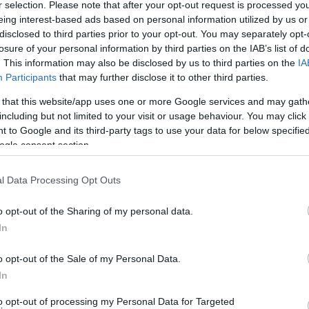
r selection. Please note that after your opt-out request is processed y
eing interest-based ads based on personal information utilized by us or
disclosed to third parties prior to your opt-out. You may separately opt-
21:37
losure of your personal information by third parties on the IAB’s list of
. This information may also be disclosed by us to third parties on the
IA
Participants
that may further disclose it to other third parties.
21:15
 that this website/app uses one or more Google services and may gath
including but not limited to your visit or usage behaviour. You may click 
21:03
 to Google and its third-party tags to use your data for below specifi
ogle consent section.
20:55
l Data Processing Opt Outs
η εταιρεία αποφάσισε την ανάκληση όλων
20:41
o opt-out of the Sharing of my personal data.
ίσκονται σε εξέλιξη οι σχετικοί έλεγχοι.
In
που έχουν προμηθευτεί το προϊόν να μην
20:38
o opt-out of the Sale of my Personal Data.
τέρω πληροφορία σχετικά με τη διαδικασία
In
 προϊόντος, οι καταναλωτές δύνανται να
20:33
to opt-out of processing my Personal Data for Targeted
ΦΙΛ Α.Ε. (
https://www.dimfil.gr
)