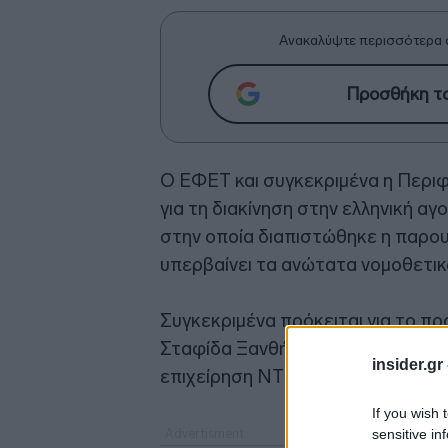
Ανακαλύψτε περισσότερα 
Προσθήκη το
Ο ΕΦΕΤ και συγκεκριμένα η Περι
για τη διακίνηση στην ελληνική α
στην οποία διαπιστώθηκε η παρο
υπερβαίνει τα ανώτατα νομοθετικ
Συγκεκριμένα πρόκειται για το π
Σταφίδα Ξανθή» σε συσκευασία των
insider.gr
επιχείρηση ΝΤΙΜΦΙΛ ΑΕ.
If you wish 
sensitive in