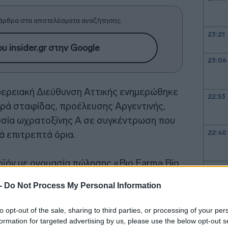
άρθρα στα αποτελέσματα αναζήτησης.
23:21
υ insider.gr στην Google
23:06
φερειακή Διεύθυνση Αττικής ενημερώθηκε
22:53
γορά σταφίδας, προέλευσης Αργεντινής,
υσία ωχρατοξίνης Α σε συγκέντρωση που
22:40
ά επιτρεπτά όρια.
ροϊόν με ονομασία πώλησης «Βιο Farma Bio
22:26
 200 γρ., το οποίο διακινείται από την
 -
Do Not Process My Personal Information
22:10
to opt-out of the sale, sharing to third parties, or processing of your per
formation for targeted advertising by us, please use the below opt-out s
21:52