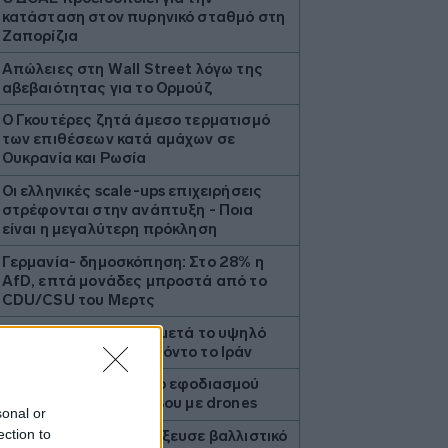
κατάσταση στον πυρηνικό σταθμό στη
Ζαπορίζια
Απώλειες στη Wall Street λόγω της
αβεβαιότητας για το Ορμούζ
Ο Γκουτέρες ζητά άμεσο τερματισμό
των επιθέσεων κατά αμάχων σε
Ουκρανία και Ρωσία
Οι ελληνικές scale-ups επιχειρήσεις
στρέφονται στην ανάπτυξη - Ποια
είναι η μεγαλύτερη πρόκληση
Γερμανία- δημοσκόπηση: Στο 28% η
AfD, επτά μονάδες μπροστά από το
CDU/CSU του Μερτς
Πτώση για τον χρυσό μετά το υψηλό
επτά εβδομάδων με φόντο το Ιράν
Η Ρωσία έπληξε κόμβο εφοδιασμού
στην περιοχή του Κιέβου με drones
sonal or
ection to
«Η Βόρεια Κορέα εκτόξευσε βαλλιστικό