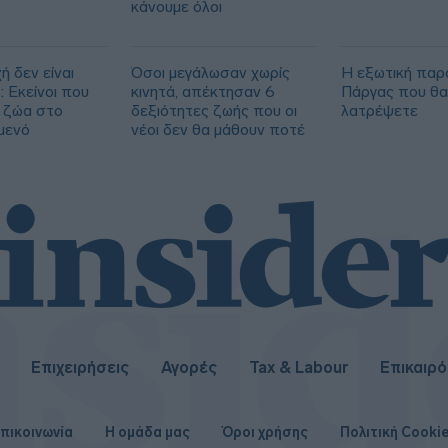
κάνουμε όλοι
ή δεν είναι
Όσοι μεγάλωσαν χωρίς
Η εξωτική παρ
 Εκείνοι που
κινητά, απέκτησαν 6
Πάργας που θα
 ζώα στο
δεξιότητες ζωής που οι
λατρέψετε
μενό
νέοι δεν θα μάθουν ποτέ
Επιχειρήσεις
Αγορές
Tax & Labour
Επικαιρ
πικοινωνία
Η ομάδα μας
Όροι χρήσης
Πολιτική Cooki