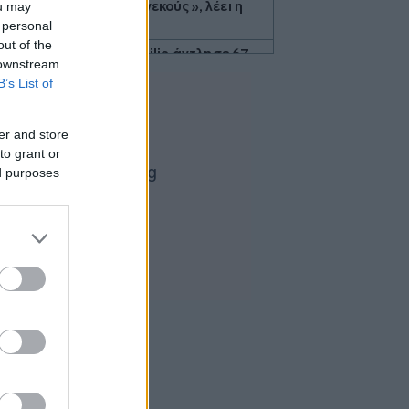
πύραυλο μικρού βεληνεκούς», λέει η
ou may
Σεούλ
 personal
out of the
Η ελληνική startup Omilia άντλησε 67
 downstream
εκατ. δολάρια και ανοίγει γραφείο στις
B’s List of
ΗΠΑ
Άνοιξε το myBusinessSupport για τις
er and store
επιχειρήσεις της Σαμοθράκης
to grant or
Ο Τραμπ δηλώνει «πολύ
ed purposes
ικανοποιημένος» από το έργο του Πιτ
Χέγκσεθ στο υπουργείο Άμυνας
Βιοτέρ: Στο Πρωτοδικείο Αθηνών η
συμφωνία εξυγίανσης
Άνοδος σχεδόν 4% για το πετρέλαιο
καθώς το Ιράν εξετάζει περιορισμούς
στο Ορμούζ
Δήμας: «Προχωρούν τα έργα σε όλο το
μήκος του ΒΟΑΚ»
Υεμένη: Επίθεση των Χούθι σε
κυβερνητικές δυνάμεις - Τουλάχιστον