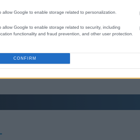
19:35
ή
o allow Google to enable storage related to personalization.
19:22
τις στοιχηματικές - Ποιος επισκέφθηκε τα
μάτο ποτήρι του ΣΥΡΙΖΑ
o allow Google to enable storage related to security, including
cation functionality and fraud prevention, and other user protection.
 με τα μεγάλα οδικά έργα και τα εκτιμώμενα
19:14
 αποκατάστασης μετά τη φωτιά - Στόχος η
CONFIRM
19:12
18:54
18:49
T