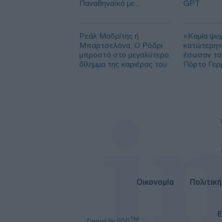
Παναθηναϊκό με
GPT
Spiderman και Λιβάι
Γκαρσία!
Ρεάλ Μαδρίτης ή
«Καμία ψυχ
Μπαρτσελόνα; Ο Ρόδρι
κατώτερη»:
μπροστά στο μεγαλύτερο
έσωσαν τα
δίλημμα της καριέρας του
Πόρτο Γερ
Οικονομία
Πολιτική
Ε
TM
Design by SDG