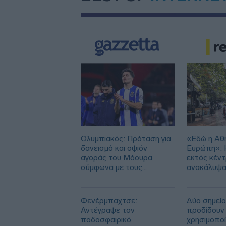
Ολυμπιακός: Πρόταση για
«Εδώ η Αθή
δανεισμό και οψιόν
Ευρώπη»: H
αγοράς του Μόουρα
εκτός κέν
σύμφωνα με τους
ανακάλυψα
Πορτογάλους
Φενέρμπαχτσε:
Δύο σημείο
Αντέγραψε τον
προδίδουν 
ποδοσφαιρικό
χρησιμοπο