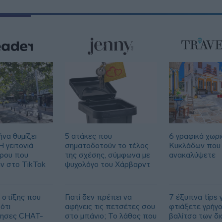
να θυμίζει
5 ατάκες που
6 γραφικά χωρι
 γειτονιά
σηματοδοτούν το τέλος
Κυκλάδων που 
τρου που
της σχέσης, σύμφωνα με
ανακαλύψετε
ν στο TikTok
ψυχολόγο του Χάρβαρντ
 στίξης που
Γιατί δεν πρέπει να
7 έξυπνα tips γ
ότι
αφήνεις τις πετσέτες σου
φτιάξετε γρήγ
ίησες CHAT-
στο μπάνιο; Το λάθος που
βαλίτσα των δ