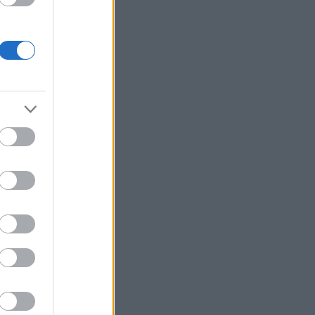
58 νεκροί
Fars: Το Ιράν εξετάζει νομοσχέδιο για
απαγόρευση διέλευσης πλοίων από
ΗΠΑ και Ισραήλ από το Ορμούζ
Επένδυση 6,3 δισ. δολαρίων από ΗΑΕ
για data center τεχνητής νοημοσύνης
στην Ιαπωνία
Οπλισμένα τουρκικά F-16
πραγματοποίησαν 10 παραβάσεις και
17 παραβιάσεις στο Αιγαίο
Ο Ζελένσκι θα επισκεφθεί τη Σερβία
για πρώτη φορά από την έναρξη του
πολέμου
Ξεκινούν τα δοκιμαστικά δρομολόγια
της επέκτασης του Μετρό
Θεσσαλονίκης προς την Καλαμαριά
Ο ΟΤΕ στους δείκτες FTSE4Good για
18η συνεχόμενη χρονιά