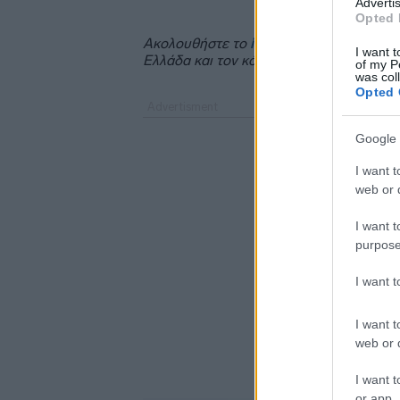
Advertis
Opted 
Ακολουθήστε το
insider.gr στο Google 
I want t
Ελλάδα και τον κόσμο.
of my P
was col
Opted 
Google 
I want t
web or d
I want t
purpose
I want 
I want t
web or d
I want t
or app.