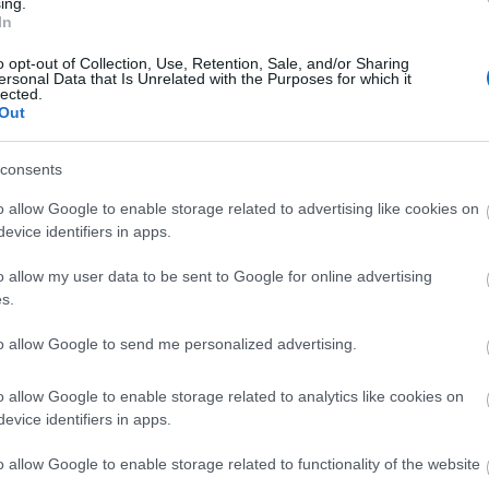
ing.
In
News
και μάθετε πρώτοι όλες τις
ειδήσεις
από την
20:20
o opt-out of Collection, Use, Retention, Sale, and/or Sharing
ersonal Data that Is Unrelated with the Purposes for which it
lected.
Out
20:12
consents
20:12
o allow Google to enable storage related to advertising like cookies on
evice identifiers in apps.
o allow my user data to be sent to Google for online advertising
19:56
s.
to allow Google to send me personalized advertising.
19:55
o allow Google to enable storage related to analytics like cookies on
evice identifiers in apps.
19:47
o allow Google to enable storage related to functionality of the website