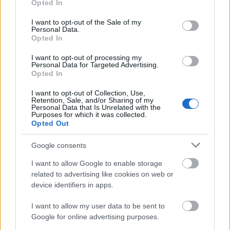
Opted In
use your data for below specified purposes in below Google
consent section.
I want to opt-out of the Sale of my
Personal Data.
Opted In
I want to opt-out of processing my
Personal Data for Targeted Advertising.
Opted In
I want to opt-out of Collection, Use,
Retention, Sale, and/or Sharing of my
Personal Data that Is Unrelated with the
Purposes for which it was collected.
Opted Out
«Πέθανε ο πατέρας του Μέσι»: Αναμένεται η
Google consents
ανακοίνωση της οικογένειας
I want to allow Google to enable storage
related to advertising like cookies on web or
Παναθηναϊκός: Αποθέωση από τους Ισπανούς για
device identifiers in apps.
το ρόστερ της ομάδας
I want to allow my user data to be sent to
Μαρινάκης σε Μονκάδα, «πέντε μεταγραφές
Google for online advertising purposes.
έτοιμων παικτών στον Ολυμπιακό, άμεσα!»