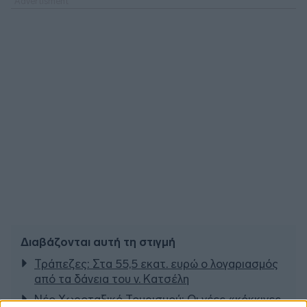
Διαβάζονται αυτή τη στιγμή
Τράπεζες: Στα 55,5 εκατ. ευρώ ο λογαριασμός
από τα δάνεια του ν. Κατσέλη
Νέο Χωροταξικό Τουρισμού: Οι νέες «κόκκινες