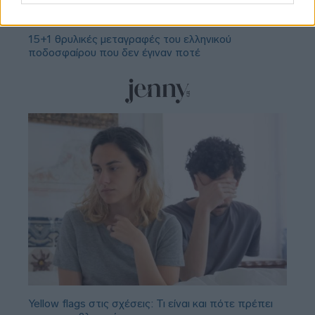
2022»
15+1 θρυλικές μεταγραφές του ελληνικού
ποδοσφαίρου που δεν έγιναν ποτέ
Yellow flags στις σχέσεις: Τι είναι και πότε πρέπει