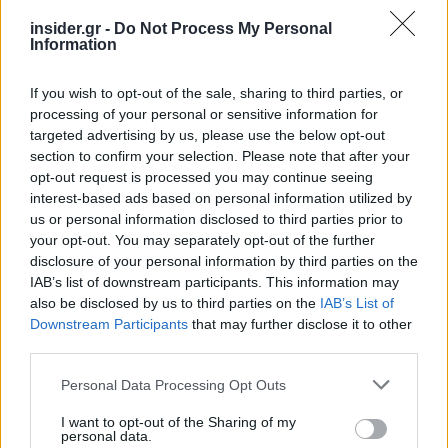
γραμμές» για το περιβάλλον και τι αλλάζει σε
insider.gr -
Do Not Process My Personal
ξενοδοχεία, νησιά και επενδύσεις
Information
Τα ανοιχτά μέτωπα για την ενίσχυση της
ελληνικής βιομηχανίας
If you wish to opt-out of the sale, sharing to third parties, or
processing of your personal or sensitive information for
targeted advertising by us, please use the below opt-out
section to confirm your selection. Please note that after your
opt-out request is processed you may continue seeing
interest-based ads based on personal information utilized by
TAGS:
ΤΡΑΙΝΟΣΕ
us or personal information disclosed to third parties prior to
your opt-out. You may separately opt-out of the further
disclosure of your personal information by third parties on the
IAB’s list of downstream participants. This information may
also be disclosed by us to third parties on the
IAB’s List of
BEST OF
INTERNET
Downstream Participants
that may further disclose it to other
third parties.
Please note that this website/app uses one or more Google
Personal Data Processing Opt Outs
services and may gather and store information including but
not limited to your visit or usage behaviour. You may click to
I want to opt-out of the Sharing of my
personal data.
grant or deny consent to Google and its third-party tags to