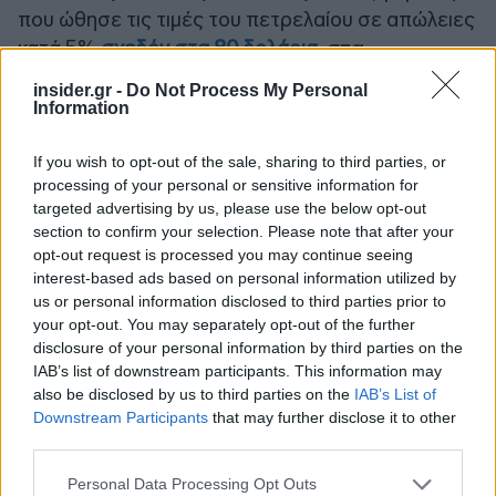
που ώθησε τις τιμές του πετρελαίου σε απώλειες
κατά 5%
σχεδόν στα 80 δολάρια
,
στα
χαμηλότερα επίπεδα από τις 10 Μαρτίου.
insider.gr -
Do Not Process My Personal
Information
If you wish to opt-out of the sale, sharing to third parties, or
processing of your personal or sensitive information for
targeted advertising by us, please use the below opt-out
section to confirm your selection. Please note that after your
opt-out request is processed you may continue seeing
interest-based ads based on personal information utilized by
us or personal information disclosed to third parties prior to
your opt-out. You may separately opt-out of the further
disclosure of your personal information by third parties on the
IAB’s list of downstream participants. This information may
also be disclosed by us to third parties on the
IAB’s List of
Downstream Participants
that may further disclose it to other
third parties.
Please note that this website/app uses one or more Google
Personal Data Processing Opt Outs