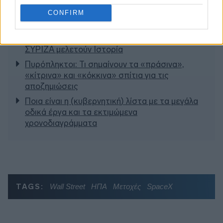
Διαβάζονται αυτή τη στιγμή
CONFIRM
Η γαλάζια «θετική ατζέντα» στο δρόμο για το
2027 - Το παράπονο της Καρυστιανού - Στον
ΣΥΡΙΖΑ μελετούν Ιστορία
Πυρόπληκτοι: Τι σημαίνουν τα «πράσινα»,
«κίτρινα» και «κόκκινα» σπίτια για τις
αποζημιώσεις
Ποια είναι η (κυβερνητική) λίστα με τα μεγάλα
οδικά έργα και τα εκτιμώμενα
χρονοδιαγράμματα
TAGS:
Wall Street
ΗΠΑ
Μετοχές
SpaceX