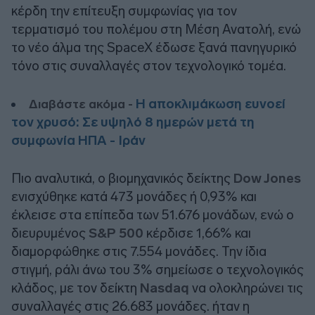
κέρδη την επίτευξη συμφωνίας για τον
τερματισμό του πολέμου στη Μέση Ανατολή, ενώ
το νέο άλμα της SpaceX έδωσε ξανά πανηγυρικό
τόνο στις συναλλαγές στον τεχνολογικό τομέα.
Η αποκλιμάκωση ευνοεί
Διαβάστε ακόμα -
τον χρυσό: Σε υψηλό 8 ημερών μετά τη
συμφωνία ΗΠΑ - Ιράν
Πιο αναλυτικά, ο βιομηχανικός δείκτης
Dow Jones
ενισχύθηκε κατά 473 μονάδες ή 0,93% και
έκλεισε στα επίπεδα των 51.676 μονάδων, ενώ ο
διευρυμένος
S&P 500
κέρδισε 1,66% και
διαμορφώθηκε στις 7.554 μονάδες. Την ίδια
στιγμή, ράλι άνω του 3% σημείωσε ο τεχνολογικός
κλάδος, με τον δείκτη
Nasdaq
να ολοκληρώνει τις
συναλλαγές στις 26.683 μονάδες. ήταν η