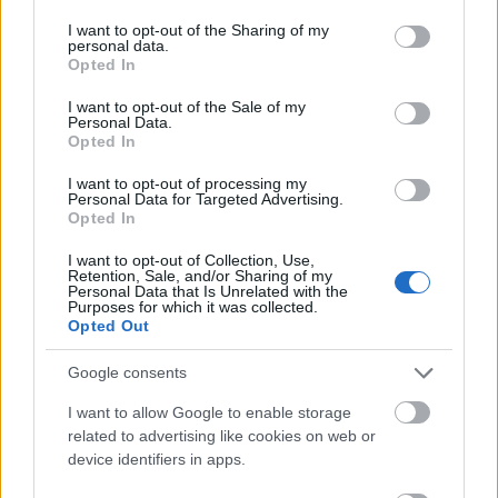
services and may gather and store information including but
not limited to your visit or usage behaviour. You may click to
I want to opt-out of the Sharing of my
personal data.
grant or deny consent to Google and its third-party tags to
Opted In
use your data for below specified purposes in below Google
consent section.
I want to opt-out of the Sale of my
Personal Data.
Opted In
I want to opt-out of processing my
Personal Data for Targeted Advertising.
Opted In
I want to opt-out of Collection, Use,
Retention, Sale, and/or Sharing of my
Personal Data that Is Unrelated with the
Purposes for which it was collected.
Opted Out
Πλέον, η προσοχή των επενδυτών στρέφεται στις
αποφάσεις της Ομοσπονδιακής Τράπεζας των
Google consents
ΗΠΑ, η οποία την Τετάρτη θα ανακοινώσει τις
I want to allow Google to enable storage
αποφάσεις της για τη νομισματική πολιτική, με την
related to advertising like cookies on web or
αγορά να αναμένει πως
θα κρατήσει
device identifiers in apps.
αμετάβλητα τα επιτόκια
της.