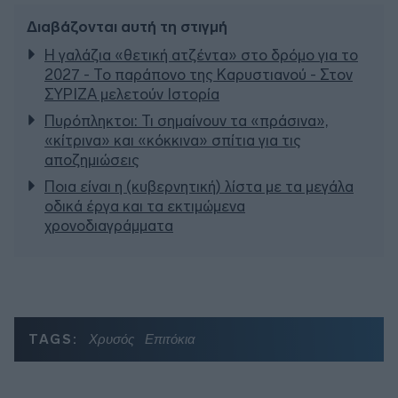
Διαβάζονται αυτή τη στιγμή
Η γαλάζια «θετική ατζέντα» στο δρόμο για το
2027 - Το παράπονο της Καρυστιανού - Στον
ΣΥΡΙΖΑ μελετούν Ιστορία
Πυρόπληκτοι: Τι σημαίνουν τα «πράσινα»,
«κίτρινα» και «κόκκινα» σπίτια για τις
αποζημιώσεις
Ποια είναι η (κυβερνητική) λίστα με τα μεγάλα
οδικά έργα και τα εκτιμώμενα
χρονοδιαγράμματα
TAGS:
Χρυσός
Επιτόκια