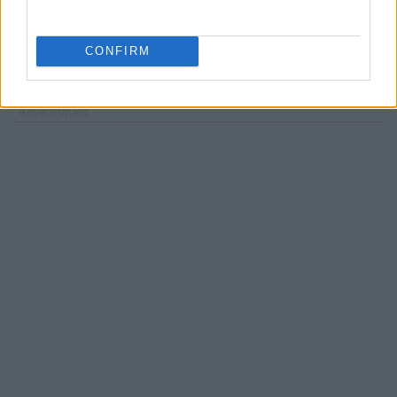
Ακολουθήστε το
insider.gr στο Google News
και μάθετε
CONFIRM
πρώτοι όλες τις
ειδήσεις
από την Ελλάδα και τον κόσμο.