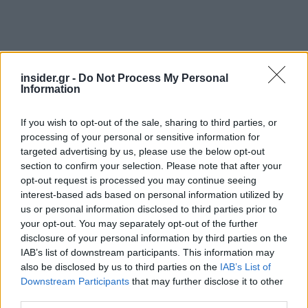
insider.gr -
Do Not Process My Personal
Information
If you wish to opt-out of the sale, sharing to third parties, or
processing of your personal or sensitive information for
targeted advertising by us, please use the below opt-out
section to confirm your selection. Please note that after your
opt-out request is processed you may continue seeing
interest-based ads based on personal information utilized by
Το ενδιαφέρον στρέφεται πλέον στη συνεδρίαση
us or personal information disclosed to third parties prior to
νομισματικής πολιτικής της Fed, στις 16-17
your opt-out. You may separately opt-out of the further
Ιουνίου, η οποία θα είναι η πρώτη υπό την
disclosure of your personal information by third parties on the
IAB’s list of downstream participants. This information may
προεδρία του Kevin Warsh. Οι αγορές αναζητούν
also be disclosed by us to third parties on the
IAB’s List of
ενδείξεις για τη μελλοντική πορεία των επιτοκίων.
Downstream Participants
that may further disclose it to other
Σύμφωνα με τον Streible, η επόμενη σημαντική
third parties.