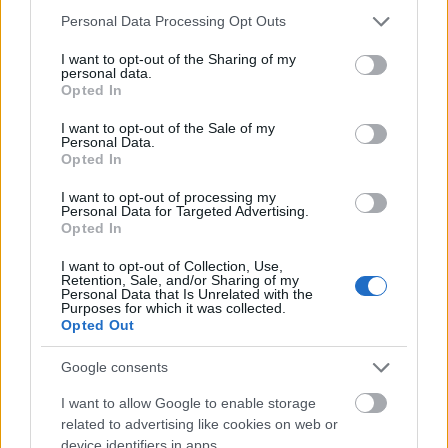
κίνηση στην τιμή του χρυσού θα εξαρτηθεί σε
Please note that this website/app uses one or more Google
Personal Data Processing Opt Outs
μεγάλο βαθμό από τον Warsh, τον τόνο που θα
services and may gather and store information including but
υιοθετήσει και όσα θα πει σχετικά με την πορεία
not limited to your visit or usage behaviour. You may click to
I want to opt-out of the Sharing of my
personal data.
των επιτοκίων.
grant or deny consent to Google and its third-party tags to
Opted In
use your data for below specified purposes in below Google
consent section.
I want to opt-out of the Sale of my
Την ίδια στιγμή, η Σιγκαπούρη ανακοίνωσε ότι θα
Personal Data.
δημιουργήσει σύστημα εξωχρηματιστηριακού
Opted In
διακανονισμού συναλλαγών χρυσού (OTC), ενώ θα
I want to opt-out of processing my
προσφέρει και υπηρεσίες φύλαξης χρυσού για
Personal Data for Targeted Advertising.
Opted In
κεντρικές τράπεζες, όπως δήλωσε ο
αντιπρόεδρός της κυβέρνησης.
I want to opt-out of Collection, Use,
Retention, Sale, and/or Sharing of my
Personal Data that Is Unrelated with the
Purposes for which it was collected.
Opted Out
Google consents
I want to allow Google to enable storage
related to advertising like cookies on web or
device identifiers in apps.