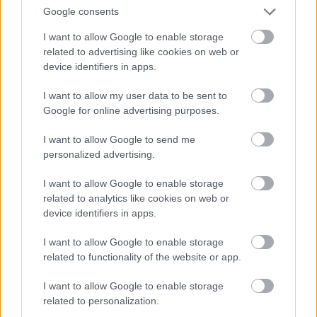
Google consents
I want to allow Google to enable storage
related to advertising like cookies on web or
device identifiers in apps.
I want to allow my user data to be sent to
Google for online advertising purposes.
I want to allow Google to send me
personalized advertising.
I want to allow Google to enable storage
Διαβάζονται αυτή τη στιγμή
related to analytics like cookies on web or
device identifiers in apps.
Πυρόπληκτοι: Ποιοι δικαιούνται έως 6.000 ευρώ,
επιδότηση ενοικίου και στεγαστική συνδρομή
I want to allow Google to enable storage
Τρίτη χρονιά με διεθνές ρεκόρ εσόδων για τη
related to functionality of the website or app.
Ρεάλ Μαδρίτης - «Κλειδί» το γήπεδο
I want to allow Google to enable storage
Πώς μπορείτε να βγείτε νωρίτερα στη σύνταξη
related to personalization.
- Οι 3 κινήσεις που πρέπει να γίνουν εγκαίρως