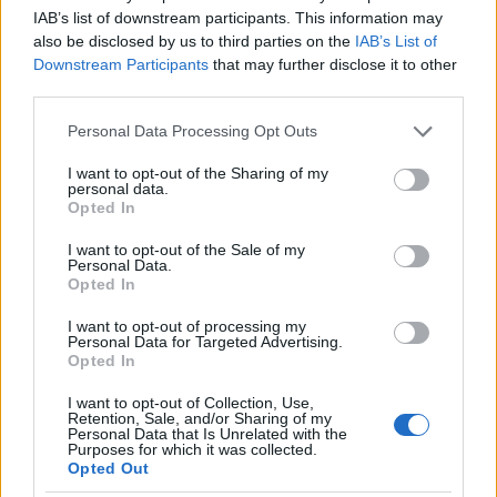
IAB’s list of downstream participants. This information may
Οι αποσκευές έμειναν πίσω καθώς τους δόθηκε
also be disclosed by us to third parties on the
IAB’s List of
Downstream Participants
that may further disclose it to other
εντολή να ταξιδέψουν αποκλειστικά με τα είδη
third parties.
πρώτης ανάγκης, δηλαδή κινητό τηλέφωνο,
διαβατήριο, άλλα ταξιδιωτικά έγγραφα και κάποια
Please note that this website/app uses one or more Google
Personal Data Processing Opt Outs
services and may gather and store information including but
προσωπικά είδη. Οι
βαλίτσες
έμειναν πίσω και
not limited to your visit or usage behaviour. You may click to
I want to opt-out of the Sharing of my
καθώς ο στόχος είναι το κρουαζιερόπλοιο στον
personal data.
grant or deny consent to Google and its third-party tags to
Opted In
τελικό του προορισμό να υποστεί μεγάλης
use your data for below specified purposes in below Google
έκτασης απολύμανση, θα απολυμανθούν και οι
consent section.
I want to opt-out of the Sale of my
Personal Data.
αποσκευές των επιβατών.
Opted In
I want to opt-out of processing my
Ακολουθήστε το
insider.gr στο Google News
και μάθετε
Personal Data for Targeted Advertising.
πρώτοι όλες τις
ειδήσεις
από την Ελλάδα και τον κόσμο.
Opted In
I want to opt-out of Collection, Use,
Retention, Sale, and/or Sharing of my
Personal Data that Is Unrelated with the
Purposes for which it was collected.
Opted Out