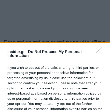
Πέρα από τις απόκοσμες εικόνες που όλοι είδαμε,
με υγειονομικούς με «
διαστημικές
» στολές και
insider.gr -
Do Not Process My Personal
μεταφορές των επιβατών ανά μικρές ομάδες σε
Information
απομονωμένα από το εξωτερικό περιβάλλον
σκάφη και μετά με κλειστά οχήματα στα
If you wish to opt-out of the sale, sharing to third parties, or
processing of your personal or sensitive information for
αεροπλάνα, για να επιστρέψουν στις χώρες τους
targeted advertising by us, please use the below opt-out
με ειδικές πτήσεις, το πρωτόκολλο ασφαλείας
section to confirm your selection. Please note that after your
ήταν τόσο αυστηρό που οι επιβάτες οι οποίοι
opt-out request is processed you may continue seeing
απομακρύνθηκαν κατά την εκκένωση από το
interest-based ads based on personal information utilized by
us or personal information disclosed to third parties prior to
κρουαζιερόπλοιο δεν μπόρεσαν να πάρουν τις
your opt-out. You may separately opt-out of the further
αποσκευές τους.
disclosure of your personal information by third parties on the