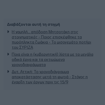
Διαβάζονται αυτή τη στιγμή
Η χαμηλή… απόδοση Μητσοτάκη στις
στοιχηματικές - Ποιος επισκέφθηκε τα
πυρόπληκτα ζωάκια - Το μισογεμάτο ποτήρι
του ΣΥΡΙΖΑ
Ποια είναι η (κυβερνητική) λίστα με τα μεγάλα
οδικά έργα και τα εκτιμώμενα
χρονοδιαγράμματα
Δυτ. Αττική: Το χρονοδιάγραμμα
αποκατάστασης μετά τη φωτιά - Στόχος η
έναρξη των έργων πριν τις 15/9