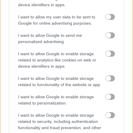
device identifiers in apps.
συνεργασία με ελληνική εταιρεία
, η οποία θα
ενταχθεί στα παγκόσμια προγράμματα μηχανικής
I want to allow my user data to be sent to
και παραγωγής της ICEYE και
δεν θα συνδέεται
Google for online advertising purposes.
αποκλειστικά με το ελληνικό διαστημικό
I want to allow Google to send me
πρόγραμμα.
personalized advertising.
32 startups μέσα σε πέντε χρόνια
I want to allow Google to enable storage
related to analytics like cookies on web or
device identifiers in apps.
Το ενδιαφέρον για τον κλάδο αποτυπώνεται και
στη δημιουργία νεοφυών επιχειρήσεων. Όπως
I want to allow Google to enable storage
related to functionality of the website or app.
ανέφερε ο
Jorge Sanchez, διευθυντής του
προγράμματος ESA BIC Greece
και πρόεδρος
I want to allow Google to enable storage
του si-Cluster,
την τελευταία πενταετία έχουν
related to personalization.
δημιουργηθεί 32 startup
s στον τομέα της
I want to allow Google to enable storage
αεροδιαστημικής. Καθοριστική υπήρξε η συμβολή
related to security, including authentication
του
επιταχυντή του Ευρωπαϊκού Οργανισμού
functionality and fraud prevention, and other
Διαστήματος (ESA BIC
), μέσω του οποίου έχουν