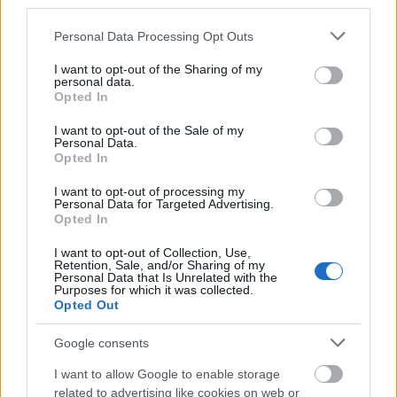
third parties.
Please note that this website/app uses one or more Google
Personal Data Processing Opt Outs
services and may gather and store information including but
not limited to your visit or usage behaviour. You may click to
I want to opt-out of the Sharing of my
personal data.
grant or deny consent to Google and its third-party tags to
Opted In
use your data for below specified purposes in below Google
consent section.
I want to opt-out of the Sale of my
Personal Data.
Opted In
Από την πλευρά του, ο
διευθύνων σύμβουλος
της ICEYE Greece, Βασίλης Χαλουλάκος
I want to opt-out of processing my
Personal Data for Targeted Advertising.
αναφέρθηκε στην πρόσφατη απόφαση της
Opted In
φινλανδικής εταιρείας να δημιουργήσει μονάδα
παραγωγής στην Ελλάδα, χαρακτηρίζοντάς την
I want to opt-out of Collection, Use,
Retention, Sale, and/or Sharing of my
ως τη μεγαλύτερη σχετική επένδυση της ICEYE
Personal Data that Is Unrelated with the
Purposes for which it was collected.
παγκοσμίως. Όπως είπε
το νέο εργοστάσιο θα
Opted Out
αποκτήσει σταδιακά δυνατότητα κατασκευής
Google consents
έως 150 δορυφόρων ετησίως
. Παράλληλα
προανήγγειλε ότι η φιλανδική εταιρεία
θα
I want to allow Google to enable storage
προχωρήσει σύντομα σε νέα στρατηγική
related to advertising like cookies on web or