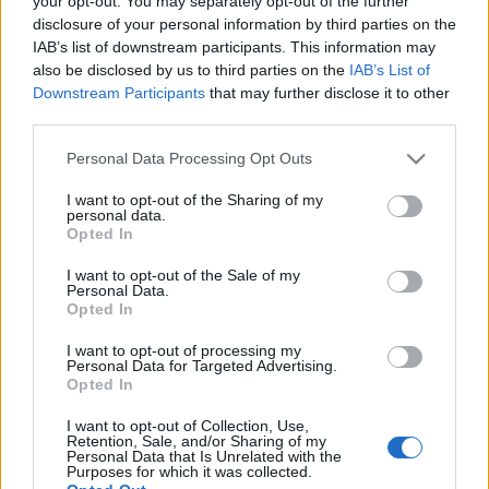
your opt-out. You may separately opt-out of the further
Νέο μοντέλο
αυξήσεων
disclosure of your personal information by third parties on the
IAB’s list of downstream participants. This information may
also be disclosed by us to third parties on the
IAB’s List of
14-05-2026 14:40
Downstream Participants
that may further disclose it to other
Η ΕΚΠΟΙΖΩ απαντά
third parties.
στην Εθνική Τράπεζα
για τις χρεώσεις σε
Please note that this website/app uses one or more Google
Personal Data Processing Opt Outs
λογαριασμούς
services and may gather and store information including but
καταθέσεων
not limited to your visit or usage behaviour. You may click to
I want to opt-out of the Sharing of my
personal data.
grant or deny consent to Google and its third-party tags to
Opted In
13-05-2026 18:29
use your data for below specified purposes in below Google
Εθνική Τράπεζα:
consent section.
I want to opt-out of the Sale of my
Πλήρως νόμιμη και
Personal Data.
έγκυρη η διαδικασία
Opted In
για τον «Λογαριασμό
Προνομίων»
I want to opt-out of processing my
Personal Data for Targeted Advertising.
Opted In
20-03-2026 13:42
Διευκρινίσεις ΕΤΕ για
I want to opt-out of Collection, Use,
Retention, Sale, and/or Sharing of my
τα τραπεζικά πακέτα
Personal Data that Is Unrelated with the
συναλλαγών
Purposes for which it was collected.