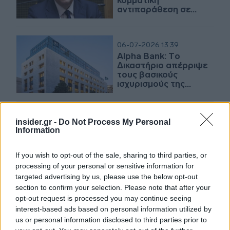
κομματική
αντιπαράθεση σε
θέματα προστασίας
καταναλωτών
06-07-2026 13:39
Alpha Bank: Tο
Δικαστήριο απέρριψε
τους βασικούς
ισχυρισμούς της
ΕΚΠΟΙΖΩ
19-05-2026 10:37
insider.gr -
Do Not Process My Personal
Καραβίας: «Σκόπιμη» η
Information
πίεση στις τράπεζες -
Εκτός RRF έργα 6-8
If you wish to opt-out of the sale, sharing to third parties, or
δισ. ευρώ
processing of your personal or sensitive information for
targeted advertising by us, please use the below opt-out
section to confirm your selection. Please note that after your
15-05-2026 07:00
opt-out request is processed you may continue seeing
Duracell η Ελλάδα
interest-based ads based on personal information utilized by
στον τουρισμό -
us or personal information disclosed to third parties prior to
Μυρίζει placement -