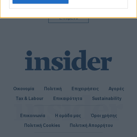
related to personalization.
συνταξιούχους,
μισθωτούς
I want to allow Google to enable storage
Επόμενο
related to security, including authentication
functionality and fraud prevention, and other
user protection.
Οικονομία
Πολιτική
Επιχειρήσεις
Αγορές
Tax & Labour
Επικαιρότητα
Sustainability
Επικοινωνία
Η ομάδα μας
Όροι χρήσης
Πολιτική Cookies
Πολιτική Απορρήτου