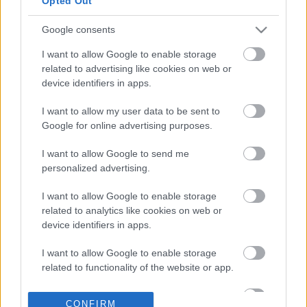
Opted Out
Google consents
20-03-2026 07:10
Τα μηνύματα της
I want to allow Google to enable storage
Λαγκάρντ - Ο
related to advertising like cookies on web or
ενεργειακός
device identifiers in apps.
βομβαρδισμός - Η ΓΕΚ
ΤΕΡΝΑ και τα «νερά»
I want to allow my user data to be sent to
της ΕΥΔΑΠ
Google for online advertising purposes.
19-03-2026 20:57
Δωρεάν οι
I want to allow Google to send me
λογαριασμοί
personalized advertising.
καταθέσεων από την
Τράπεζα Πειραιώς
I want to allow Google to enable storage
related to analytics like cookies on web or
device identifiers in apps.
19-03-2026 20:07
Alpha Bank:
I want to allow Google to enable storage
Προαιρετικό πακέτο
related to functionality of the website or app.
υπηρεσιών χαμηλού
κόστους και μηδενικές
I want to allow Google to enable storage
χρεώσεις για
CONFIRM