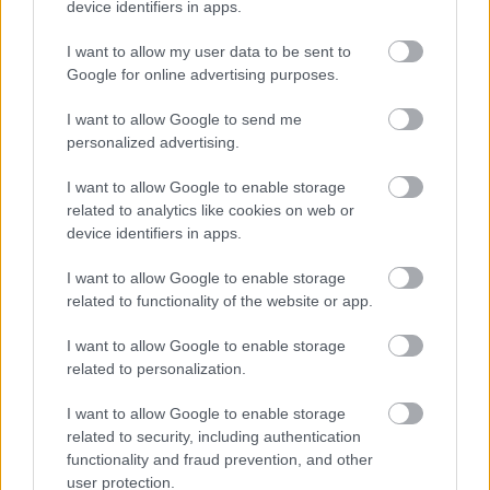
device identifiers in apps.
επισκεπτών, ενώ οι ταξιδιώτες εμφανίζονται
I want to allow my user data to be sent to
πρόθυμοι να διατηρήσουν ένα επίπεδο δαπανών.
Google for online advertising purposes.
Τώρα το επίπεδο βέβαια θα εξαρτηθεί κι από το
πόσο θα στενέψει το πορτοφόλι τους η
I want to allow Google to send me
ενεργειακή και πληθωριστική κρίση.
personalized advertising.
I want to allow Google to enable storage
Η κόντρα ΕΤΕ - ΕΚΠΟΙΖΩ
related to analytics like cookies on web or
device identifiers in apps.
συνεχίζεται
I want to allow Google to enable storage
Εν τέλει μια
νέα ανακοίνωση από την ΕΚΠΟΙΖΩ
related to functionality of the website or app.
επιχειρεί να διευκρινίσει τα πράγματα σε σχέση
I want to allow Google to enable storage
με τις χρεώσεις σε λογαριασμούς της Εθνικής,
related to personalization.
αλλά και σε σχέση με την προηγούμενη
I want to allow Google to enable storage
ανακοίνωση της ένωσης για τους λογαριασμούς
related to security, including authentication
αυτούς. Τα πράγματα είναι μάλλον ξεκάθαρα, όσο
functionality and fraud prevention, and other
κι αν οι ανακοινώσεις εν τέλει τα περιπλέκουν.
user protection.