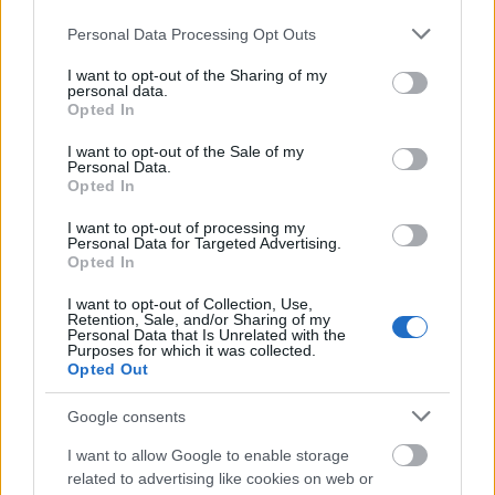
Please note that this website/app uses one or more Google
Personal Data Processing Opt Outs
services and may gather and store information including but
not limited to your visit or usage behaviour. You may click to
I want to opt-out of the Sharing of my
personal data.
grant or deny consent to Google and its third-party tags to
Opted In
use your data for below specified purposes in below Google
consent section.
I want to opt-out of the Sale of my
Personal Data.
Opted In
I want to opt-out of processing my
Personal Data for Targeted Advertising.
Opted In
I want to opt-out of Collection, Use,
Retention, Sale, and/or Sharing of my
Personal Data that Is Unrelated with the
Purposes for which it was collected.
Opted Out
Τα αποτελέσματα της έρευνας αναδεικνύουν τη
σταθερή δυναμική της Ελλάδας ως έναν από τους
Google consents
πλέον ελκυστικούς και ανθεκτικούς προορισμούς
I want to allow Google to enable storage
στην Ευρώπη. Η χώρα συνεχίζει να συγκεντρώνει
related to advertising like cookies on web or
υψηλά ποσοστά επαναλαμβανόμενων