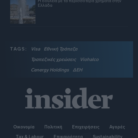
Η δουλειά με τα περισσότερα χρήματα στην
Ελλάδα
TAGS:
Visa
Εθνική Τράπεζα
Τραπεζικές χρεώσεις
Viohalco
Cenergy Holdings
ΔΕΗ
Οικονομία
Πολιτική
Επιχειρήσεις
Αγορές
Tax & Labour
Επικαιρότητα
Sustainability