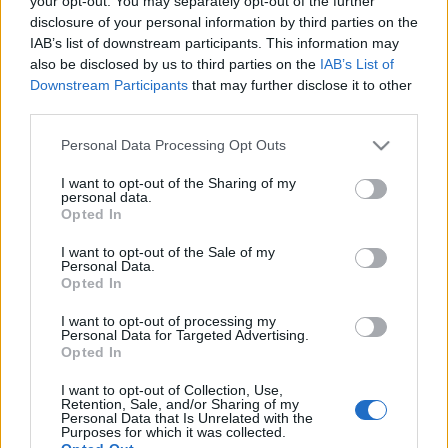
your opt-out. You may separately opt-out of the further
σενάρια επαναφοράς
της «13ης σύνταξης»
disclosure of your personal information by third parties on the
στο δημοσιονομικό
IAB’s list of downstream participants. This information may
ζύγι
also be disclosed by us to third parties on the
IAB’s List of
21-07-2026 07:17
Downstream Participants
that may further disclose it to other
Συντάξεις χηρείας:
third parties.
Σήμερα η ψήφιση της
διάταξης που καταργεί
Please note that this website/app uses one or more Google
Personal Data Processing Opt Outs
τις περικοπές-
services and may gather and store information including but
Επιπλέον κόστος 48,4
εκατ. ευρώ για τον
not limited to your visit or usage behaviour. You may click to
I want to opt-out of the Sharing of my
personal data.
ΕΦΚΑ
grant or deny consent to Google and its third-party tags to
Opted In
19-07-2026 13:00
use your data for below specified purposes in below Google
Τελευταία ευκαιρία για
consent section.
I want to opt-out of the Sale of my
σύνταξη πριν τα 62
Personal Data.
έτη: Ποιοι
Opted In
προλαβαίνουν ακόμη
τις ευνοϊκές διατάξεις
I want to opt-out of processing my
- Τι ισχύει για Δημόσιο,
Personal Data for Targeted Advertising.
ΔΕΚΟ, τράπεζες
Opted In
12-07-2026 18:23
Τσουκαλάς:
I want to opt-out of Collection, Use,
Δεσμευόμαστε ξανά
Retention, Sale, and/or Sharing of my
για ΕΚΑΣ στους
Personal Data that Is Unrelated with the
Purposes for which it was collected.
χαμηλοσυνταξιούχους