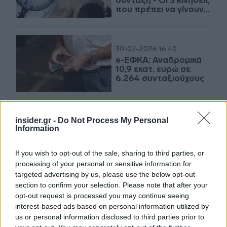
σύνταξη - Οι 3 κινήσεις
που πρέπει να γίνουν
εγκαίρως
30-07-2026 16:40
e-ΕΦΚΑ: Αναδρομικά
10,9 εκατ. ευρώ σε
6.264 συνταξιούχους
29-07-2026 20:15
insider.gr -
Do Not Process My Personal
e-ΕΦΚΑ:
Information
Επιστρέφονται 1,77
εκατ. ευρώ σε 491
If you wish to opt-out of the sale, sharing to third parties, or
εργαζόμενους
processing of your personal or sensitive information for
συνταξιούχους
targeted advertising by us, please use the below opt-out
section to confirm your selection. Please note that after your
21-07-2026 15:40
opt-out request is processed you may continue seeing
Τα «δώρα» της ΔΕΘ
interest-based ads based on personal information utilized by
για τους
us or personal information disclosed to third parties prior to
συνταξιούχους - Τα