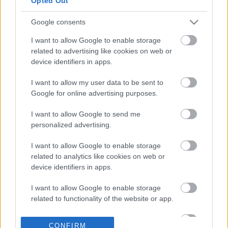
Opted Out
Google consents
12-07-2026 13:53
Ανδρουλάκης:
I want to allow Google to enable storage
Παρουσιάζει τη
related to advertising like cookies on web or
Δευτέρα τις 17
device identifiers in apps.
δεσμεύσεις για τους
συνταξιούχους
I want to allow my user data to be sent to
Google for online advertising purposes.
09-07-2026 07:53
«Ήλιος»: Στα 866€ η
I want to allow Google to send me
μέση σύνταξη τον
personalized advertising.
Ιούνιο - 774€ για τους
ιδιωτικούς υπαλλήλους
I want to allow Google to enable storage
και 1.308€ για το
related to analytics like cookies on web or
Δημόσιο
device identifiers in apps.
07-07-2026 12:30
Εντείνεται η έξοδος
I want to allow Google to enable storage
προς τη σύνταξη -
related to functionality of the website or app.
Πάνω από 100.000
αιτήσεις στο εξάμηνο
I want to allow Google to enable storage
CONFIRM