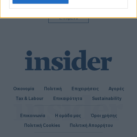
related to personalization.
I want to allow Google to enable storage
Επόμενο
related to security, including authentication
functionality and fraud prevention, and other
user protection.
Οικονομία
Πολιτική
Επιχειρήσεις
Αγορές
Tax & Labour
Επικαιρότητα
Sustainability
Επικοινωνία
Η ομάδα μας
Όροι χρήσης
Πολιτική Cookies
Πολιτική Απορρήτου