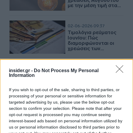
χρεώσεις Αυγούστου
με την μέση τιμή στα
18,8 λεπτά/kWh –
Αύξηση 8% από μήνα
σε μήνα
02-06-2026 09:37
Τιμολόγια ρεύματος
Ιουνίου: Πώς
διαμορφώνονται οι
χρεώσεις των
παρόχων
01-04-2026 13:24
insider.gr -
Do Not Process My Personal
Protergia Dynamic
Information
One Home: Το νέο
δυναμικό τιμολόγιο της
If you wish to opt-out of the sale, sharing to third parties, or
Protergia
processing of your personal or sensitive information for
targeted advertising by us, please use the below opt-out
section to confirm your selection. Please note that after your
02-03-2026 11:55
opt-out request is processed you may continue seeing
Ρεύμα: Σημαντική
interest-based ads based on personal information utilized by
αποκλιμάκωση στα
us or personal information disclosed to third parties prior to
πράσινα τιμολόγια τον