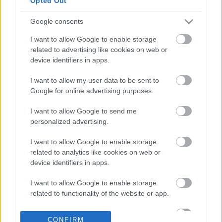
Opted Out
ωριαία προϊόντα
Google consents
02-01-2026 09:45
Πράσινα τιμολόγια:
I want to allow Google to enable storage
Σταθεροποίηση τον
related to advertising like cookies on web or
Ιανουάριο - Από 13,9
device identifiers in apps.
έως 25,2 λεπτά ανά
kWh
I want to allow my user data to be sent to
Google for online advertising purposes.
30-12-2025 12:34
I want to allow Google to send me
Σε νέα φάση η αγορά
personalized advertising.
ρεύματος: Τι αλλάζει
για τον καταναλωτή
I want to allow Google to enable storage
related to analytics like cookies on web or
device identifiers in apps.
24-12-2025 12:20
Αλλάζει ο «χάρτης»
I want to allow Google to enable storage
της λιανικής ρεύματος
related to functionality of the website or app.
το 2026 - Τι γίνεται με
ΗΡΩΝ & nrg, ΔΕΗ,
I want to allow Google to enable storage
Enerwave, Protergia
CONFIRM