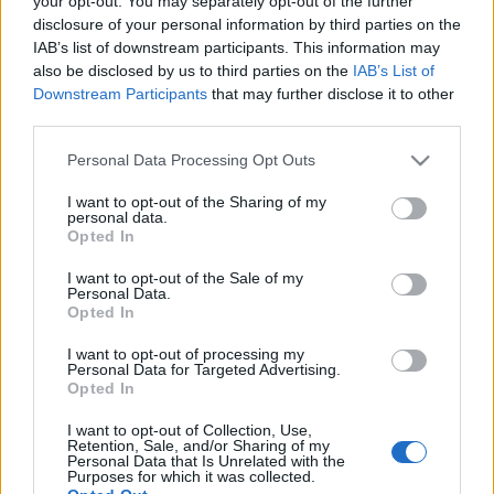
your opt-out. You may separately opt-out of the further
Μάρτιο - Στα 15
λεπτά/kWh η μέση
disclosure of your personal information by third parties on the
χρέωση
IAB’s list of downstream participants. This information may
also be disclosed by us to third parties on the
IAB’s List of
03-02-2026 18:51
Downstream Participants
that may further disclose it to other
Protergia Dynamic
third parties.
One: Νέο δυναμικό
τιμολόγιο για
Please note that this website/app uses one or more Google
Personal Data Processing Opt Outs
επαγγελματίες
services and may gather and store information including but
πελάτες χαμηλής
τάσης
not limited to your visit or usage behaviour. You may click to
I want to opt-out of the Sharing of my
personal data.
grant or deny consent to Google and its third-party tags to
Opted In
02-02-2026 07:11
use your data for below specified purposes in below Google
Πράσινα τιμολόγια:
consent section.
I want to opt-out of the Sale of my
Σταθερές χρεώσεις
Personal Data.
τον Φεβρουάριο - Στα
Opted In
18,7 λεπτά ανά kWh η
μέση τιμή
I want to opt-out of processing my
Personal Data for Targeted Advertising.
Opted In
15-01-2026 07:40
Από 1η Φεβρουαρίου
I want to opt-out of Collection, Use,
τα πορτοκαλί
Retention, Sale, and/or Sharing of my
τιμολόγια - «Στο
Personal Data that Is Unrelated with the
Purposes for which it was collected.
παιχνίδι» και άλλα