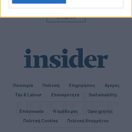
related to personalization.
I want to allow Google to enable storage
Επόμενο
related to security, including authentication
functionality and fraud prevention, and other
user protection.
Οικονομία
Πολιτική
Επιχειρήσεις
Αγορές
Tax & Labour
Επικαιρότητα
Sustainability
Επικοινωνία
Η ομάδα μας
Όροι χρήσης
Πολιτική Cookies
Πολιτική Απορρήτου