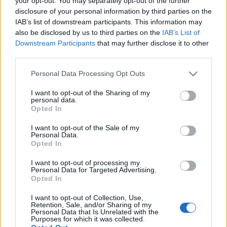
your opt-out. You may separately opt-out of the further
ανοχή σε θέματα
ασφάλειας»
disclosure of your personal information by third parties on the
IAB’s list of downstream participants. This information may
also be disclosed by us to third parties on the
IAB’s List of
21-07-2026 18:19
Downstream Participants
that may further disclose it to other
Ναυτιλιακές δίνουν ως
third parties.
και 6 επιπλέον μισθούς
στους ναυτικούς για να
Please note that this website/app uses one or more Google
Personal Data Processing Opt Outs
περάσουν το Ορμούζ
services and may gather and store information including but
not limited to your visit or usage behaviour. You may click to
I want to opt-out of the Sharing of my
personal data.
grant or deny consent to Google and its third-party tags to
Opted In
21-07-2026 15:31
use your data for below specified purposes in below Google
Υεμένη: Οι Χούθι
consent section.
I want to opt-out of the Sale of my
προειδοποιούν τις
Personal Data.
ναυτιλιακές να
Opted In
αποφεύγουν τα
λιμάνια της Σαουδικής
I want to opt-out of processing my
Αραβίας
Personal Data for Targeted Advertising.
Opted In
20-07-2026 07:49
Μαύρη Θάλασσα:
I want to opt-out of Collection, Use,
Τουρκικό εμπορικό
Retention, Sale, and/or Sharing of my
πλοίο χτυπήθηκε από
Personal Data that Is Unrelated with the
Purposes for which it was collected.
ρωσικούς πυραύλους -