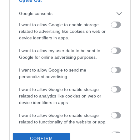
Opted Out
5 νεκροί ναυτικοί
Google consents
15-07-2026 13:14
Διαρροή
I want to allow Google to enable storage
υδροφθορικού οξέος
related to advertising like cookies on web or
από φορτηγό πλοίο
device identifiers in apps.
στο λιμάνι της
Αμβέρσας -
I want to allow my user data to be sent to
Νοσηλεύονται 28
Google for online advertising purposes.
εργαζόμενοι
15-07-2026 12:18
Αυξήθηκε η δύναμη
I want to allow Google to send me
του ελληνικού
personalized advertising.
εμπορικού στόλου τον
Μάιο
I want to allow Google to enable storage
related to analytics like cookies on web or
device identifiers in apps.
13-07-2026 20:28
Δεκατέσσερα πλοία
I want to allow Google to enable storage
πέρασαν από το
related to functionality of the website or app.
Ορμούζ την Κυριακή -
Τα μισά έφεραν
I want to allow Google to enable storage
ιρανική σημαία
CONFIRM