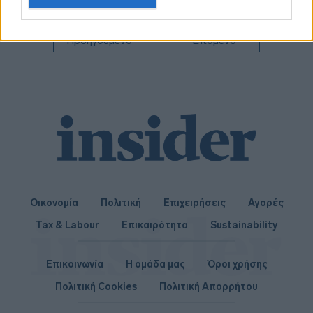
related to personalization.
I want to allow Google to enable storage
Προηγούμενο
Επόμενο
related to security, including authentication
functionality and fraud prevention, and other
user protection.
Οικονομία
Πολιτική
Επιχειρήσεις
Αγορές
Tax & Labour
Επικαιρότητα
Sustainability
Επικοινωνία
Η ομάδα μας
Όροι χρήσης
Πολιτική Cookies
Πολιτική Απορρήτου