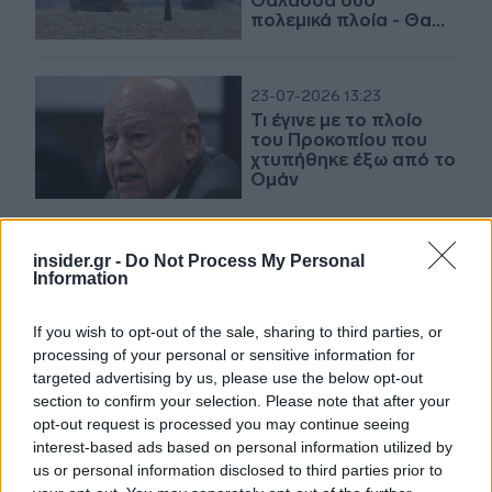
Θάλασσα δύο
πολεμικά πλοία - Θα
συμμετείχαν σε
επιχείρηση στο
Ορμούζ
23-07-2026 13:23
Τι έγινε με το πλοίο
του Προκοπίου που
χτυπήθηκε έξω από το
Ομάν
22-07-2026 15:16
insider.gr -
Do Not Process My Personal
Ερυθρά Θάλασσα:
Information
Άλλα 4 πλοία άλλαξαν
πορεία μετά τις
If you wish to opt-out of the sale, sharing to third parties, or
προειδοποιήσεις των
processing of your personal or sensitive information for
Χούθι
targeted advertising by us, please use the below opt-out
section to confirm your selection. Please note that after your
21-07-2026 18:52
opt-out request is processed you may continue seeing
Σύγκρουση πλοίων
interest-based ads based on personal information utilized by
στο λιμάνι της Σούδας
us or personal information disclosed to third parties prior to
- Κικίλιας: «Καμία