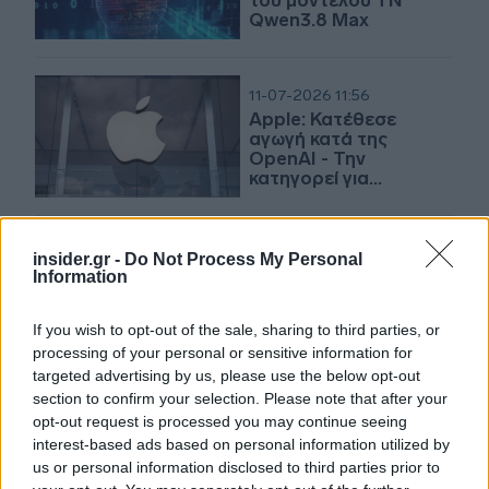
του μοντέλου ΤΝ
Qwen3.8 Max
11-07-2026 11:56
Apple: Κατέθεσε
αγωγή κατά της
OpenAI - Την
κατηγορεί για
βιομηχανική
κατασκοπία
02-07-2026 19:54
insider.gr -
Do Not Process My Personal
Το σχέδιο που μπορεί
Information
να αλλάξει τον
καπιταλισμό της
If you wish to opt-out of the sale, sharing to third parties, or
τεχνητής νοημοσύνης
processing of your personal or sensitive information for
targeted advertising by us, please use the below opt-out
section to confirm your selection. Please note that after your
02-07-2026 17:45
opt-out request is processed you may continue seeing
Το ChatGPT
interest-based ads based on personal information utilized by
ενσωματώνεται στο
us or personal information disclosed to third parties prior to
Viber στην Ελλάδα