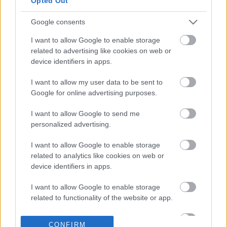
Opted Out
Google consents
22-06-2026 13:10
Εικόνες της Getty
I want to allow Google to enable storage
Images στο ChatGPT:
related to advertising like cookies on web or
Deal με OpenAI - Σε
device identifiers in apps.
προσυνεδριακό ράλι
200% η μετοχή
I want to allow my user data to be sent to
Google for online advertising purposes.
11-06-2026 12:22
Η Visa συνεργάζεται
I want to allow Google to send me
με την OpenAI για την
personalized advertising.
υποστήριξη της
επόμενης γενιάς
I want to allow Google to enable storage
εμπορίου μέσω ΤΝ
related to analytics like cookies on web or
device identifiers in apps.
09-06-2026 07:38
OpenAI: Ένα βήμα πιο
I want to allow Google to enable storage
κοντά στην Wall Street
related to functionality of the website or app.
η εταιρεία πίσω από το
ChatGPT
I want to allow Google to enable storage
CONFIRM