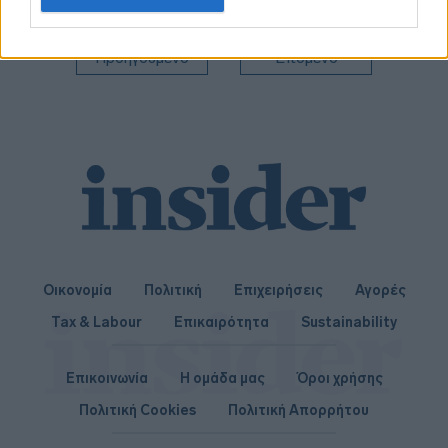
related to personalization.
I want to allow Google to enable storage
Προηγούμενο
Επόμενο
related to security, including authentication
functionality and fraud prevention, and other
user protection.
Οικονομία
Πολιτική
Επιχειρήσεις
Αγορές
Tax & Labour
Επικαιρότητα
Sustainability
Επικοινωνία
Η ομάδα μας
Όροι χρήσης
Πολιτική Cookies
Πολιτική Απορρήτου