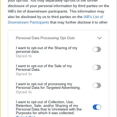
your opt-out. You may separately opt-out of the further
disclosure of your personal information by third parties on the
IAB’s list of downstream participants. This information may
also be disclosed by us to third parties on the
IAB’s List of
02-07-2026 12:23
Downstream Participants
that may further disclose it to other
Mερίδιο 5% στην
third parties.
OpenAI εξετάζει να
δώσει ο Σαμ Άλτμαν
Please note that this website/app uses one or more Google
Personal Data Processing Opt Outs
στην κυβέρνηση
services and may gather and store information including but
Τραμπ
not limited to your visit or usage behaviour. You may click to
I want to opt-out of the Sharing of my
personal data.
grant or deny consent to Google and its third-party tags to
Opted In
27-06-2026 17:25
use your data for below specified purposes in below Google
Axios: Πιθανώς εντός
consent section.
I want to opt-out of the Sale of my
της ερχόμενης
Personal Data.
εβδομάδας να
Opted In
αποκατασταθεί η
πρόσβαση στο Fable 5
I want to opt-out of processing my
ΑΙ της Anthropic
Personal Data for Targeted Advertising.
Opted In
26-06-2026 11:17
NYT: H OpenAI τείνει
I want to opt-out of Collection, Use,
να αναβάλει την
Retention, Sale, and/or Sharing of my
πολυαναμενόμενη IPO
Personal Data that Is Unrelated with the
Purposes for which it was collected.
μέχρι το 2027