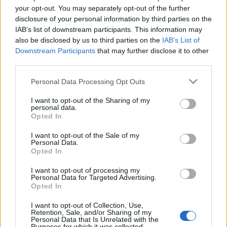
(Socialdoo): Oι
your opt-out. You may separately opt-out of the further
εταιρείες χρειάζονται
disclosure of your personal information by third parties on the
δομική και
IAB’s list of downstream participants. This information may
εποικοδομητική
also be disclosed by us to third parties on the
IAB’s List of
επικοινωνία
Downstream Participants
that may further disclose it to other
27-04-2026 15:14
third parties.
Παναγιώτου (Εθνική
Τράπεζα): Υβριδική
Please note that this website/app uses one or more Google
Personal Data Processing Opt Outs
τραπεζική στην εποχή
services and may gather and store information including but
της δημογραφικής
not limited to your visit or usage behaviour. You may click to
I want to opt-out of the Sharing of my
αλλαγής
personal data.
grant or deny consent to Google and its third-party tags to
Opted In
use your data for below specified purposes in below Google
27-04-2026 14:22
consent section.
I want to opt-out of the Sale of my
Bain & Company: Οι
Personal Data.
Opted In
δυνάμεις που
αναδιαμορφώνουν
επενδύσεις και
I want to opt-out of processing my
Personal Data for Targeted Advertising.
τραπεζική εμπειρία
Opted In
27-04-2026 13:52
I want to opt-out of Collection, Use,
Retention, Sale, and/or Sharing of my
Nexi: Η εμπιστοσύνη
Personal Data that Is Unrelated with the
και η αξιοπιστία στο
Purposes for which it was collected.