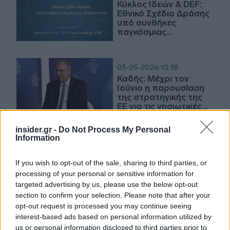
Κύκλος Ιδεών & DEF:
Εθνικό Σχέδιο Δράσης
υπό συνθήκες
παγκόσμιας
αβεβαιότητας - Δείτε
LIVE
03-05-2026 10:38
Καδής: Μέχρι τον
Ιούνιο η παρουσίαση
της στρατηγικής της
ΕΕ για τις νησιωτικές
και τις παράκτιες
περιοχές
insider.gr -
Do Not Process My Personal
Information
29-04-2026 15:10
Σταθόπουλος (Nova):
«Χρονιά ρεκόρ» το
If you wish to opt-out of the sale, sharing to third parties, or
2025 - Έμφαση στην
processing of your personal or sensitive information for
τεχνολογία με
targeted advertising by us, please use the below opt-out
κοινωνικό αποτύπωμα
section to confirm your selection. Please note that after your
opt-out request is processed you may continue seeing
28-04-2026 14:45
interest-based ads based on personal information utilized by
Κακολύρης
us or personal information disclosed to third parties prior to