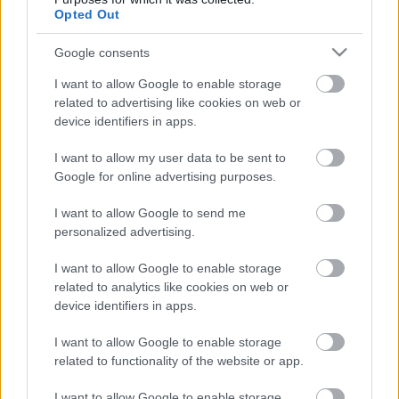
επίκεντρο της
Opted Out
επόμενης ημέρας των
ψηφιακών πληρωμών
Google consents
I want to allow Google to enable storage
27-04-2026 10:38
related to advertising like cookies on web or
Γεωργιόπουλος (Alpha
device identifiers in apps.
Bank): Εμπιστοσύνη
και δημογραφικό τα
δύο μεγάλα
I want to allow my user data to be sent to
στοιχήματα για τις
Google for online advertising purposes.
τράπεζες
I want to allow Google to send me
27-04-2026 10:30
personalized advertising.
Ξενοκώστας (ONEX):
Στόχος η επαναφορά
I want to allow Google to enable storage
της Ελλάδας σε ισχυρή
βιομηχανική παραγωγή
related to analytics like cookies on web or
έως το 2030
device identifiers in apps.
I want to allow Google to enable storage
27-04-2026 10:24
related to functionality of the website or app.
Κοινωνία της
Πληροφορίας: Εντός
χρονοδιαγράμματος
I want to allow Google to enable storage