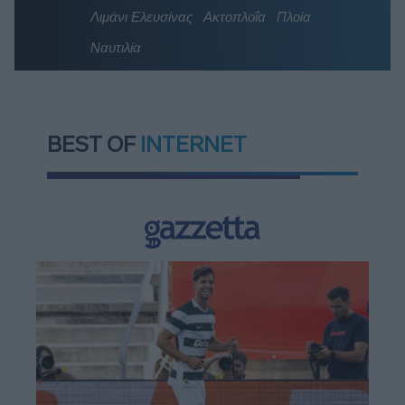
Λιμάνι Ελευσίνας
Ακτοπλοΐα
Πλοία
Ναυτιλία
BEST OF
INTERNET