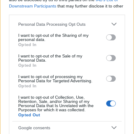
αποφοίτων.
Downstream Participants
that may further disclose it to other
third parties.
Τέλος, ο κ. Ξενοκώστας αναφέρθηκε στη
Please note that this website/app uses one or more Google
Personal Data Processing Opt Outs
συνεργασία με
διεθνείς εταίρους
,
services and may gather and store information including but
επισημαίνοντας ότι η ενίσχυση των σχέσεων με
not limited to your visit or usage behaviour. You may click to
I want to opt-out of the Sharing of my
personal data.
grant or deny consent to Google and its third-party tags to
τις ΗΠΑ και τη Νότια Κορέα συμβάλλει στη
Opted In
use your data for below specified purposes in below Google
διαμόρφωση της Ελλάδας σε κόμβο που συνδέει
consent section.
I want to opt-out of the Sale of my
Ευρώπη, Ασία και Αμερική.
Personal Data.
Opted In
I want to opt-out of processing my
Personal Data for Targeted Advertising.
Opted In
I want to opt-out of Collection, Use,
Retention, Sale, and/or Sharing of my
Personal Data that Is Unrelated with the
Purposes for which it was collected.
Opted Out
Google consents