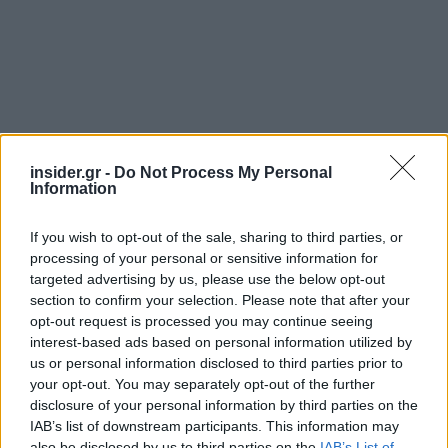
insider.gr -
Do Not Process My Personal
Information
If you wish to opt-out of the sale, sharing to third parties, or
processing of your personal or sensitive information for
targeted advertising by us, please use the below opt-out
section to confirm your selection. Please note that after your
opt-out request is processed you may continue seeing
Ιδιαίτερη έμφαση δόθηκε και στη συμβολή της
interest-based ads based on personal information utilized by
ελληνικής ναυτιλίας
, καθώς η πλειονότητα των
us or personal information disclosed to third parties prior to
επισκευών αφορά Έλληνες πλοιοκτήτες, αλλά και
your opt-out. You may separately opt-out of the further
disclosure of your personal information by third parties on the
στο ανθρώπινο δυναμικό, με τη λειτουργία σχολών
IAB’s list of downstream participants. This information may
τεχνιτών και την άμεση απορρόφηση των
also be disclosed by us to third parties on the
IAB’s List of