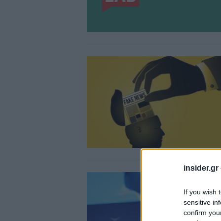
insider.gr
If you wish 
sensitive in
confirm you