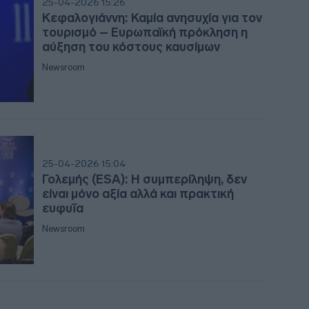
25-04-2026 15:26
10:14
Κεφαλογιάννη: Καμία ανησυχία για τον
τουρισμό – Ευρωπαϊκή πρόκληση η
αύξηση του κόστους καυσίμων
Newsroom
09:5
09:4
25-04-2026 15:04
Γολεμής (ESA): Η συμπερίληψη, δεν
09:2
είναι μόνο αξία αλλά και πρακτική
ευφυΐα
Newsroom
09:0