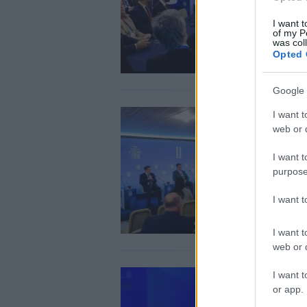
I want t
of my P
was col
Opted 
Google 
I want t
web or d
I want t
purpose
I want 
I want t
web or d
I want t
or app.