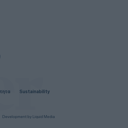
0
Μαύρη Θάλασσα: Η εμπορική
ναυτιλία στην πρώτη γραμμή ενός
ακήρυχτου πολέμου
0
Ελληνική Αναπτυξιακή Τράπεζα:
Με «προίκα» 2 δισ. ευρώ ανοίγει
δρόμο για δάνεια έως 5 δισ. σε
μικρομεσαίες
6
Nvidia: Θα επενδύσει έως και 3
δισ. δολάρια στη Lancium, την
εταιρεία ανάπτυξης του κέντρου
δεδομένων Stargate
1
5 γραφικά ψαροχώρια της
Ελλάδας που δεν έχετε
ανακαλύψει ακόμα
ότητα
Sustainability
Development by Liquid Media