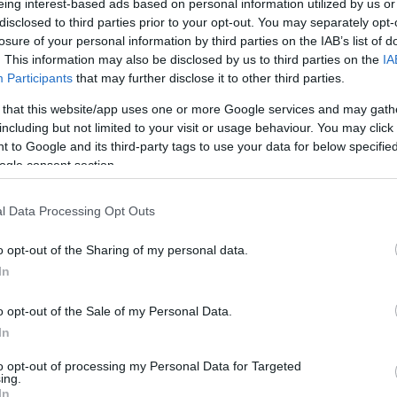
eing interest-based ads based on personal information utilized by us or
Newsroom
disclosed to third parties prior to your opt-out. You may separately opt-
losure of your personal information by third parties on the IAB’s list of
13:17
. This information may also be disclosed by us to third parties on the
IA
Participants
that may further disclose it to other third parties.
13:13
 that this website/app uses one or more Google services and may gath
including but not limited to your visit or usage behaviour. You may click 
13:01
25-04-2026 23:58
 to Google and its third-party tags to use your data for below specifi
Stig Thorgersen (EY) στο Οικονομικό
ogle consent section.
Φόρουμ Δελφών: Η Ελλάδα πρέπει να
μετασχηματιστεί σε εξαγωγέα
l Data Processing Opt Outs
12:5
άμυνας, από απλός αγοραστής
Newsroom
o opt-out of the Sharing of my personal data.
In
12:4
o opt-out of the Sale of my Personal Data.
In
25-04-2026 23:15
to opt-out of processing my Personal Data for Targeted
12:2
ing.
Φόρουμ των Δελφών: Πώς η ΤΝ
In