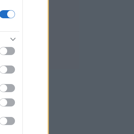
αποτελεσμάτων στο Ψηφιακό
Αποθετήριο
Η ακραία ζέστη δημιουργεί μια νέα
κλιματική πραγματικότητα
3
BP: Μια πώληση της καθιστά
Αμερικανό επενδυτή τον δεύτερο
μεγαλύτερο διυλιστή πετρελαίου
της Γερμανίας
Με ταχείς ρυθμούς οι διαδικασίες
αποκατάστασης μετά την
πυρκαγιά στη Δυτική Αττική
Συνεδρίαση της Επιτροπής
Εκτίμησης Κινδύνου για τους
ισχυρούς ανέμους και τις υψηλές
θερμοκρασίες
Fed: Ο διχασμός για τις αυξήσεις
επιτοκίων βαθαίνει
5G παντού, 6G στον ορίζοντα:
Πού βρίσκεται η Ελλάδα στη