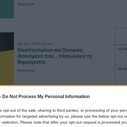
Newsroom
26-04-2026 12:44
14:0
Disinformation και Disnews:
Φαινόμενα που... πληγώνουν τη
δημοκρατία
13:56
Newsroom
13:4
 -
Do Not Process My Personal Information
to opt-out of the sale, sharing to third parties, or processing of your per
26-04-2026 12:25
13:35
formation for targeted advertising by us, please use the below opt-out s
Καλογεράκης (Qualco Group): Η
r selection. Please note that after your opt-out request is processed y
«τέλεια» ωρα του Embedded Finance