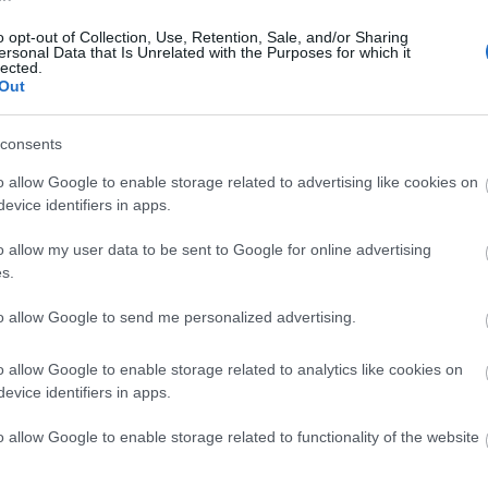
ενισχύει την ανάπτυξη και την
ανταγωνιστικότητα των ΜμΕ
o opt-out of Collection, Use, Retention, Sale, and/or Sharing
ersonal Data that Is Unrelated with the Purposes for which it
Newsroom
12:16
lected.
Out
12:0
consents
o allow Google to enable storage related to advertising like cookies on
evice identifiers in apps.
25-04-2026 22:48
11:46
Οικονομικό Φόρουμ των Δελφών: Στο
o allow my user data to be sent to Google for online advertising
τραπέζι οι αλλαγές στο Σύνταγμα και
s.
οι σύγχρονες προκλήσεις
11:39
Newsroom
to allow Google to send me personalized advertising.
o allow Google to enable storage related to analytics like cookies on
evice identifiers in apps.
11:22
o allow Google to enable storage related to functionality of the website
11:03
25-04-2026 22:17