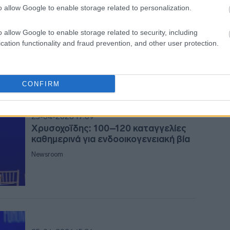
Γκιουλέκας: Η Μακεδονία και η Θράκη
o allow Google to enable storage related to personalization.
μπορούν να γίνουν μια αναπτυξιακή
10:5
νησίδα για όλη την Ελλάδα
o allow Google to enable storage related to security, including
Newsroom
cation functionality and fraud prevention, and other user protection.
10:4
CONFIRM
25-04-2026 17:09
10:3
Χρυσοχοΐδης: 100–120 καταγγελίες
καθημερινά για ενδοοικογενειακή βία
Newsroom
10:31
10:21