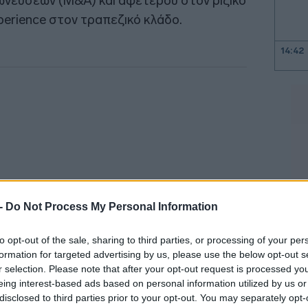
χωνεύσεων (M&A) και αφετέρου στον ριζικό
erience στον τραπεζικό κλάδο.
14:42
14:34
14:21
14:17
 -
Do Not Process My Personal Information
14:06
to opt-out of the sale, sharing to third parties, or processing of your per
formation for targeted advertising by us, please use the below opt-out s
13:56
r selection. Please note that after your opt-out request is processed y
λίου, ο
Ανδρέας Κυριλής
,
Senior Partner
eing interest-based ads based on personal information utilized by us or
υντόνισε το πάνελ με τίτλο «Private Equity
disclosed to third parties prior to your opt-out. You may separately opt-