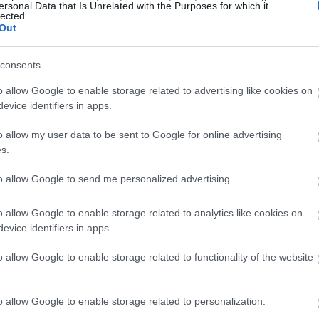
k για δημιουργία αξίας είναι απαραίτητο.
ersonal Data that Is Unrelated with the Purposes for which it
lected.
12:23
Out
consents
12:16
o allow Google to enable storage related to advertising like cookies on
evice identifiers in apps.
12:03
o allow my user data to be sent to Google for online advertising
s.
to allow Google to send me personalized advertising.
11:46
o allow Google to enable storage related to analytics like cookies on
evice identifiers in apps.
11:39
o allow Google to enable storage related to functionality of the website
11:22
o allow Google to enable storage related to personalization.
11:03