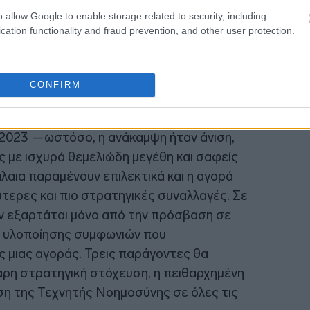
o allow Google to enable storage related to security, including
cation functionality and fraud prevention, and other user protection.
10:53
CONFIRM
κή της Bain, επισημαίνοντας: «Οι
στηριότητα M&A ανέκαμψαν δυναμικά το
 2023 —ωστόσο, η ανάκαμψη ήταν άνιση,
 με ισχυρά θεμελιώδη μεγέθη και σαφείς
λαια παραμένουν επιλεκτικά και η αγορά
ύτερες και πιο στρατηγικές συναλλαγές. Σε
δεν εξαρτάται μόνο από την πρόσβαση σε
α υλοποίησης συμφωνιών που
ς μιας αγοράς. Τρεις παράγοντες θα
θαρη στρατηγική στόχευση, η πειθαρχημένη
ση της Τεχνητής Νοημοσύνης σε όλες τις