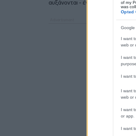
αυξάνονται - ένα ξεκάθαρο playboo
of my P
was col
Opted 
Google 
I want t
web or d
I want t
purpose
I want 
I want t
web or d
I want t
or app.
I want t