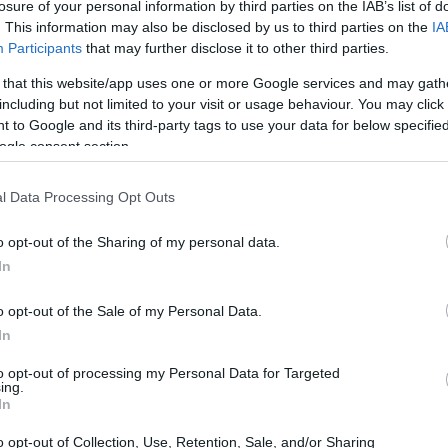
alue in a Reset Market». Στη συζήτηση
losure of your personal information by third parties on the IAB’s list of
. This information may also be disclosed by us to third parties on the
IA
13:42
 αγοράς – οι Κωνσταντίνος Βασιλείου
Participants
that may further disclose it to other third parties.
leniq Energy), Νικόλαος Χρυσανθόπουλος
 that this website/app uses one or more Google services and may gath
13:35
Μαζαράκης (Golden Age Capital), και
including but not limited to your visit or usage behaviour. You may click 
s & Papapolitis).
 to Google and its third-party tags to use your data for below specifi
ogle consent section.
στρατηγικές αλλαγές που
13:17
l Data Processing Opt Outs
vate Equity και των εξαγορών και
13:13
το νέο μοντέλο δράσης που απαιτείται
o opt-out of the Sharing of my personal data.
αδιατασσόμενη διεθνή αγορά. Στο πλαίσιο
13:01
In
δραστηριότητας M&A κατά περίπου 40% το
o opt-out of the Sale of my Personal Data.
ικής του Private Equity, οι συμμετέχοντες
12:50
In
 εξαγορών, τον καταλυτικό ρόλο του
ισσόμενες στρατηγικές εξόδου και τις
to opt-out of processing my Personal Data for Targeted
ing.
ό συμπέρασμα της συζήτησης ήταν ότι ο
12:43
In
αιτήσεις για επιτυχείς εξαγορές
o opt-out of Collection, Use, Retention, Sale, and/or Sharing