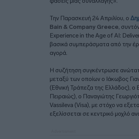
φάσεις μιας συναλλαγής».
Την Παρασκευή 24 Απριλίου, ο
Δη
Bain & Company Greece
, συντό
Experience in the Age of AI: Deli
βασικά συμπεράσματα από την έρε
αγορά.
Η συζήτηση συγκέντρωσε ανώτατα
μεταξύ των οποίων ο Ιάκωβος Γιαν
(Εθνική Τράπεζα της Ελλάδος), ο
Πειραιώς), ο Παναγιώτης Γεωργιόπ
Vassileva (Visa), με στόχο να εξε
εξελίσσεται σε κεντρικό μοχλό α