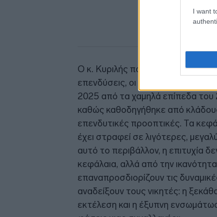
I want t
authenti
Ο κ. Κυριλής παρουσίασε την οπτι
επενδύσεις, οι έξοδοι και η δρα
2025 από τα χαμηλά επίπεδα του
καθώς καθοδηγήθηκε από κλάδους
επενδυτικές προοπτικές. Τα κεφά
έχει στραφεί σε λιγότερες, μεγαλ
αυτό το περιβάλλον, η επιτυχία 
κεφάλαια, αλλά από την ικανότητ
επαναπροσδιορίζουν τις δυναμικέ
αναδείξουν τους νικητές: η ξεκά
εκτέλεση και η έξυπνη ενσωμάτω