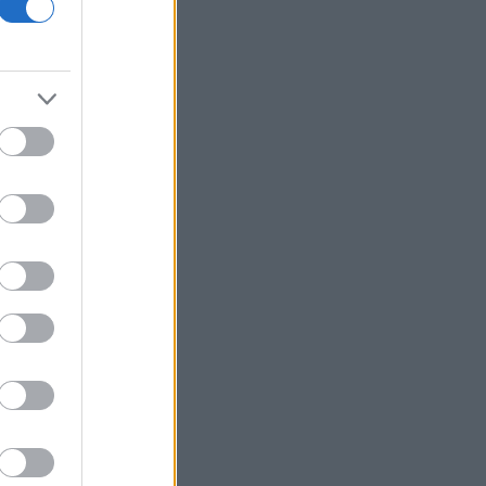
ΙΣΑ: Ζητά άμεση αναστολή της
υποχρεωτικής καταχώρισης
αποτελεσμάτων στο Ψηφιακό
Αποθετήριο
Η ακραία ζέστη δημιουργεί μια νέα
κλιματική πραγματικότητα
BP: Μια πώληση της καθιστά
Αμερικανό επενδυτή τον δεύτερο
μεγαλύτερο διυλιστή πετρελαίου της
Γερμανίας
Με ταχείς ρυθμούς οι διαδικασίες
αποκατάστασης μετά την πυρκαγιά
στη Δυτική Αττική
Συνεδρίαση της Επιτροπής Εκτίμησης
Κινδύνου για τους ισχυρούς ανέμους
και τις υψηλές θερμοκρασίες
Fed: Ο διχασμός για τις αυξήσεις
επιτοκίων βαθαίνει