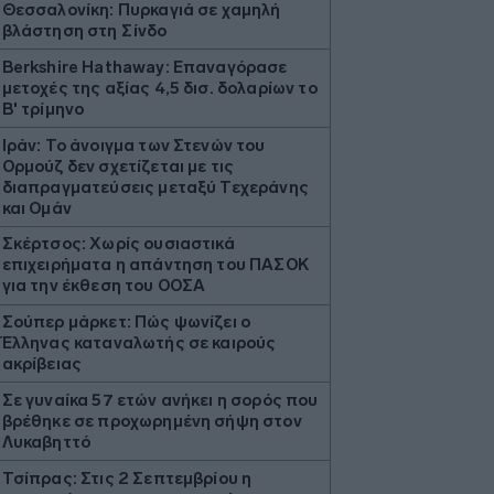
Θεσσαλονίκη: Πυρκαγιά σε χαμηλή
βλάστηση στη Σίνδο
Berkshire Hathaway: Επαναγόρασε
μετοχές της αξίας 4,5 δισ. δολαρίων το
Β' τρίμηνο
Ιράν: Το άνοιγμα των Στενών του
Ορμούζ δεν σχετίζεται με τις
διαπραγματεύσεις μεταξύ Τεχεράνης
και Ομάν
Σκέρτσος: Χωρίς ουσιαστικά
επιχειρήματα η απάντηση του ΠΑΣΟΚ
για την έκθεση του ΟΟΣΑ
Σούπερ μάρκετ: Πώς ψωνίζει ο
Έλληνας καταναλωτής σε καιρούς
ακρίβειας
Σε γυναίκα 57 ετών ανήκει η σορός που
βρέθηκε σε προχωρημένη σήψη στον
Λυκαβηττό
Τσίπρας: Στις 2 Σεπτεμβρίου η