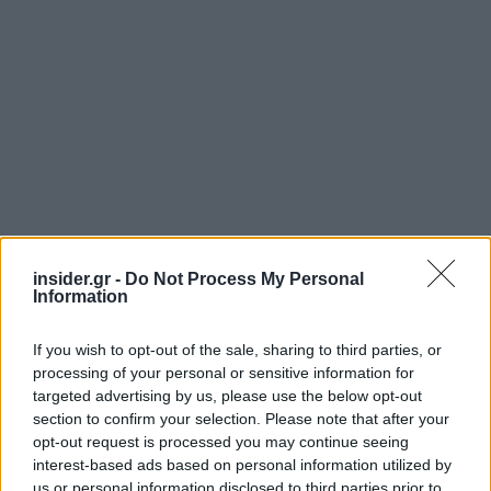
insider.gr -
Do Not Process My Personal
Διαβάζονται αυτή τη στιγμή
Information
Η χαμηλή… απόδοση Μητσοτάκη στις
στοιχηματικές - Ποιος επισκέφθηκε τα
If you wish to opt-out of the sale, sharing to third parties, or
πυρόπληκτα ζωάκια - Το μισογεμάτο ποτήρι
processing of your personal or sensitive information for
του ΣΥΡΙΖΑ
targeted advertising by us, please use the below opt-out
section to confirm your selection. Please note that after your
Ποια είναι η (κυβερνητική) λίστα με τα μεγάλα
opt-out request is processed you may continue seeing
οδικά έργα και τα εκτιμώμενα
interest-based ads based on personal information utilized by
χρονοδιαγράμματα
us or personal information disclosed to third parties prior to