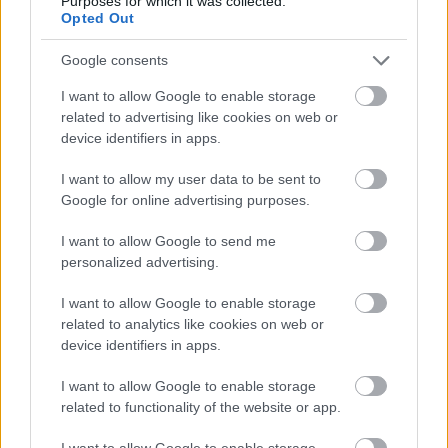
Purposes for which it was collected.
Opted Out
Google consents
I want to allow Google to enable storage
related to advertising like cookies on web or
device identifiers in apps.
I want to allow my user data to be sent to
Google for online advertising purposes.
I want to allow Google to send me
personalized advertising.
ΣΕΦ: Επαναπροκηρύσσεται η ενεργειακή
αναβάθμιση - Γιατί ακυρώθηκε ο πρώτος
I want to allow Google to enable storage
διαγωνισμός
related to analytics like cookies on web or
device identifiers in apps.
Τζέφρι Μονκαντά: Ποιος είναι ο «εγκέφαλος» που
εμπιστεύτηκε ο Βαγγέλης Μαρινάκης
I want to allow Google to enable storage
related to functionality of the website or app.
Μάριους Κράιγκερ Λιντ: Ο ποδοσφαιριστής που
I want to allow Google to enable storage