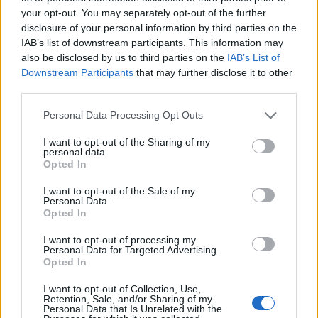
Δυτ. Αττική: Το χρονοδιάγραμμα
your opt-out. You may separately opt-out of the further
αποκατάστασης μετά τη φωτιά - Στόχος η
disclosure of your personal information by third parties on the
έναρξη των έργων πριν τις 15/9
IAB’s list of downstream participants. This information may
also be disclosed by us to third parties on the
IAB’s List of
Downstream Participants
that may further disclose it to other
third parties.
Please note that this website/app uses one or more Google
Personal Data Processing Opt Outs
services and may gather and store information including but
TAGS:
Οικονομικό Φόρουμ Δελφών
not limited to your visit or usage behaviour. You may click to
I want to opt-out of the Sharing of my
personal data.
Ευάγγελος Βενιζέλος
grant or deny consent to Google and its third-party tags to
Opted In
use your data for below specified purposes in below Google
consent section.
I want to opt-out of the Sale of my
Personal Data.
Opted In
BEST OF
INTERNET
I want to opt-out of processing my
Personal Data for Targeted Advertising.
Opted In
I want to opt-out of Collection, Use,
Retention, Sale, and/or Sharing of my
Personal Data that Is Unrelated with the