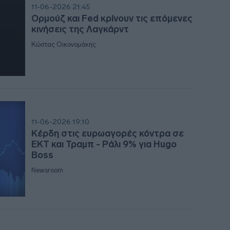
08:0
11-06-2026 21:45
Ορμούζ και Fed κρίνουν τις επόμενες
κινήσεις της Λαγκάρντ
Κώστας Οικονομάκης
07:5
07:4
11-06-2026 19:10
Κέρδη στις ευρωαγορές κόντρα σε
07:3
ΕΚΤ και Τραμπ - Ράλι 9% για Hugo
Boss
07:2
Newsroom
07:1