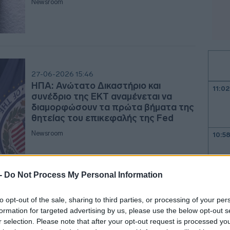
Newsroom
27-06-2026 15:46
ΗΠΑ: Ανώτατο Δικαστήριο και
11:02
συνέδριο της ΕΚΤ αναμένεται να
διαμορφώσουν τα πρώτα βήματα της
θητείας του επικεφαλής της Fed
Newsroom
10:5
10:5
 -
Do Not Process My Personal Information
10:4
to opt-out of the sale, sharing to third parties, or processing of your per
26-06-2026 12:50
formation for targeted advertising by us, please use the below opt-out s
EKT: «Μαζεύουν» τα στοιχήματα οι
r selection. Please note that after your opt-out request is processed y
traders για τις αυξήσεις επιτοκίων