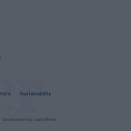
ευρώ που «κλειδώνουν» για τη
ΔΕΘ
0
Ρήτρα χωρίς «διαφυγή» -
Αθόρυβα πάνω από το 30% η
UniCredit - Στην τελική ευθεία το
Καστέλι
ότητα
Sustainability
Development by Liquid Media