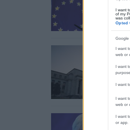
I want t
of my P
was col
Opted 
Google 
I want t
web or d
I want t
purpose
I want 
I want t
web or d
I want t
or app.