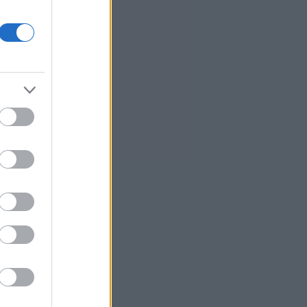
5
Προκηρύσσεται σήμερα το
καθεστώς της Άμυνας του
Αναπτυξιακού Νόμου
0
Γερμανία: Αυξήθηκαν οι εξαγωγές
τον Ιούνιο
4
Στη Δικαιοσύνη η 46χρονη που
κατηγορείται για συμμετοχή στον
εμπρησμό της Marfin
4
Ταϊλάνδη: 7 νεκροί, 15 τραυματίες
από πυροβολισμούς σε σχολείο
9
Πυρκαγιά - Δυτ. Αττική:
Προφυλακίστηκαν ο δήμαρχος
Στυλίδας και άλλοι δύο
συλληφθέντες
6
Υεμένη: Τουλάχιστον 58 νεκροί σε
επιθέσεις των Χούθι εναντίον
κυβερνητικών δυνάμεων
2
Qualco: Διευρύνει το αποτύπωμά