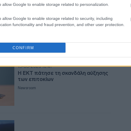
Λαγκάρντ (ΕΚΤ): Οι υψηλές τιμές
o allow Google to enable storage related to personalization.
ενέργειας εξαπλώνονται στην
οικονομία της Ευρωζώνης
08:3
o allow Google to enable storage related to security, including
Newsroom
cation functionality and fraud prevention, and other user protection.
08:3
CONFIRM
08:2
13-06-2026 10:41
Η ΕΚΤ πάτησε τη σκανδάλη αύξησης
08:2
των επιτοκίων
Newsroom
08:1
08:1