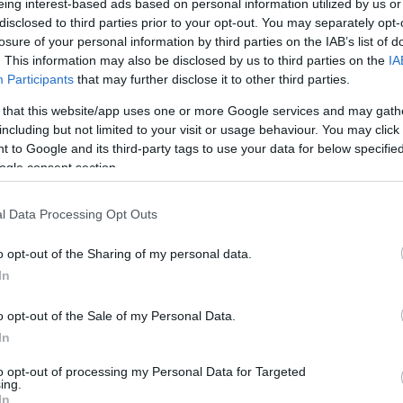
eing interest-based ads based on personal information utilized by us or
10:4
Newsroom
disclosed to third parties prior to your opt-out. You may separately opt-
losure of your personal information by third parties on the IAB’s list of
. This information may also be disclosed by us to third parties on the
IA
Participants
that may further disclose it to other third parties.
10:3
 that this website/app uses one or more Google services and may gath
including but not limited to your visit or usage behaviour. You may click 
10:2
 to Google and its third-party tags to use your data for below specifi
25-06-2026 10:57
ogle consent section.
Λαγκάρντ σε Αυτιά: «Μετρητά και
ψηφιακό ευρώ αποτελούν νόμιμο
10:1
χρήμα, οι πολίτες επιλέγουν»
l Data Processing Opt Outs
Newsroom
o opt-out of the Sharing of my personal data.
In
10:0
o opt-out of the Sale of my Personal Data.
In
09:5
22-06-2026 16:35
to opt-out of processing my Personal Data for Targeted
ing.
Λαγκάρντ: Δεν χρειάζονται πιο
In