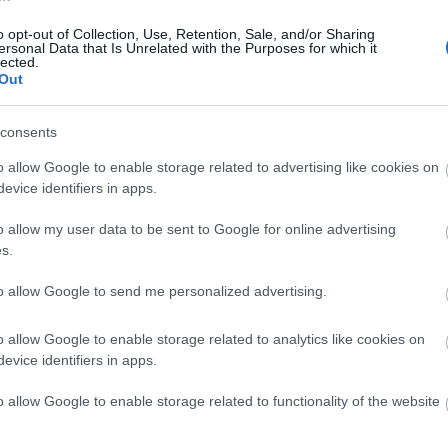
αυστηρά μέτρα λόγω του πολέμου
στο Ιράν
09:4
o opt-out of Collection, Use, Retention, Sale, and/or Sharing
ersonal Data that Is Unrelated with the Purposes for which it
Newsroom
lected.
Out
09:4
consents
09:2
o allow Google to enable storage related to advertising like cookies on
evice identifiers in apps.
18-06-2026 15:50
Τα επιτόκια, η τέχνη του συμβιβασμού
09:1
o allow my user data to be sent to Google for online advertising
και η επαναθεμελίωση της
s.
νομισματικής πολιτικής
08:5
Ανδρέας Βελισσάριος
to allow Google to send me personalized advertising.
o allow Google to enable storage related to analytics like cookies on
08:4
evice identifiers in apps.
o allow Google to enable storage related to functionality of the website
08:4
15-06-2026 11:33