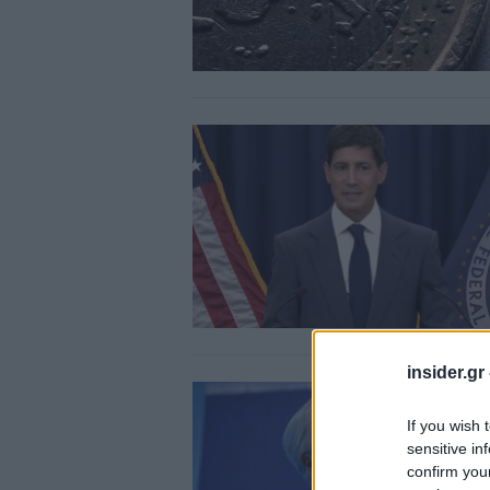
insider.gr
If you wish 
sensitive in
confirm you