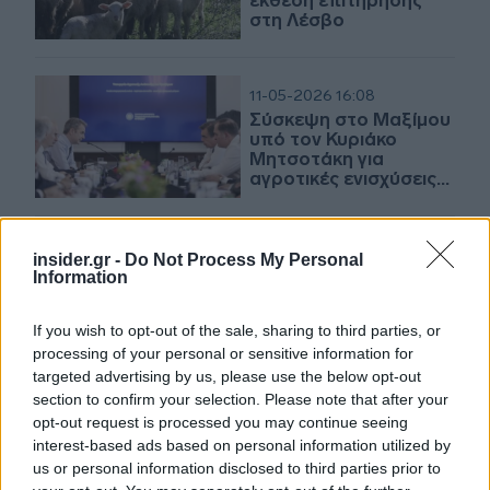
έκθεση επιτήρησης
στη Λέσβο
11-05-2026 16:08
Σύσκεψη στο Μαξίμου
υπό τον Κυριάκο
Μητσοτάκη για
αγροτικές ενισχύσεις
και ζωονόσους
08-05-2026 14:53
insider.gr -
Do Not Process My Personal
ΥΠΑΑΤ για αφθώδη
Information
πυρετό στη Λέσβο: «Η
θανάτωση των θετικών
If you wish to opt-out of the sale, sharing to third parties, or
εκτροφών παραμένει
processing of your personal or sensitive information for
υποχρεωτική»
targeted advertising by us, please use the below opt-out
section to confirm your selection. Please note that after your
06-05-2026 22:24
opt-out request is processed you may continue seeing
Αφθώδης πυρετός:
interest-based ads based on personal information utilized by
Εμβολιασμό αντί για
us or personal information disclosed to third parties prior to
θανάτωση ζώων ζητά