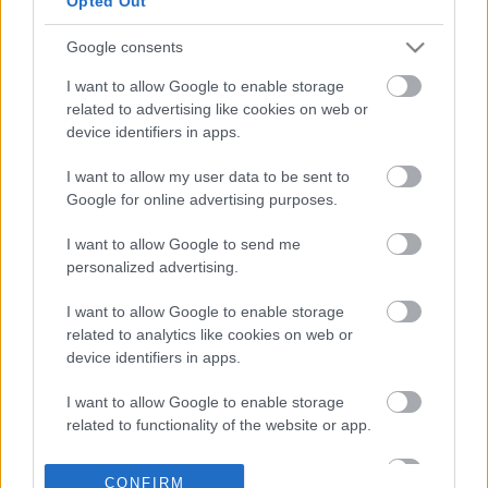
Opted Out
στη Σιβηρία
Google consents
20-04-2026 09:33
Κτηνοτρόφοι
I want to allow Google to enable storage
Μυτιλήνης: Να
related to advertising like cookies on web or
σταματήσουν οι
device identifiers in apps.
σφαγές των κοπαδιών
και να ξεκινήσει άμεσα
I want to allow my user data to be sent to
πρόγραμμα
Google for online advertising purposes.
εμβολιασμού
18-04-2026 23:49
Στη Λέσβο την Τρίτη ο
I want to allow Google to send me
Ν. Ανδρουλάκης -
personalized advertising.
Σύσκεψη με
κτηνοτρόφους για
I want to allow Google to enable storage
αφθώδη πυρετό
related to analytics like cookies on web or
device identifiers in apps.
18-04-2026 14:25
ΥΠΑΑΤ: 43 κρούσματα
I want to allow Google to enable storage
αφθώδους πυρετού
related to functionality of the website or app.
σε 54 εκτροφές της
Λέσβου
I want to allow Google to enable storage
CONFIRM