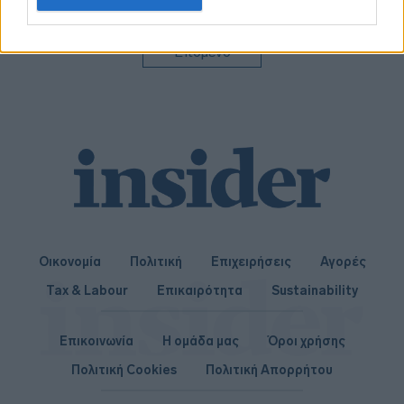
related to personalization.
I want to allow Google to enable storage
Επόμενο
related to security, including authentication
functionality and fraud prevention, and other
user protection.
Οικονομία
Πολιτική
Επιχειρήσεις
Αγορές
Tax & Labour
Επικαιρότητα
Sustainability
Επικοινωνία
Η ομάδα μας
Όροι χρήσης
Πολιτική Cookies
Πολιτική Απορρήτου