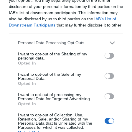
your opt-out. You may separately opt-out of the further
η Περιφέρεια Β.
Αιγαίου
disclosure of your personal information by third parties on the
IAB’s list of downstream participants. This information may
also be disclosed by us to third parties on the
IAB’s List of
06-05-2026 13:41
Downstream Participants
that may further disclose it to other
Μυτιλήνη: Ξεκίνησε η
third parties.
μερική διακίνηση
ώριμων τυριών με
Please note that this website/app uses one or more Google
Personal Data Processing Opt Outs
αυστηρά μέτρα
services and may gather and store information including but
βιοασφάλειας
not limited to your visit or usage behaviour. You may click to
I want to opt-out of the Sharing of my
personal data.
grant or deny consent to Google and its third-party tags to
Opted In
23-04-2026 19:01
use your data for below specified purposes in below Google
Αφθώδης πυρετός
consent section.
I want to opt-out of the Sale of my
στην Λέσβο: Αναστολή
Personal Data.
φορολογικών και
Opted In
ασφαλιστικών
υποχρεώσεων -
I want to opt-out of processing my
Στήριξη και στους
Personal Data for Targeted Advertising.
τυροκόμους
Opted In
20-04-2026 23:44
Ρωσία: Ο Πούτιν
I want to opt-out of Collection, Use,
απέπεμψε υπουργό
Retention, Sale, and/or Sharing of my
μετά τις μαζικές
Personal Data that Is Unrelated with the
Purposes for which it was collected.
θανατώσεις βοοειδών