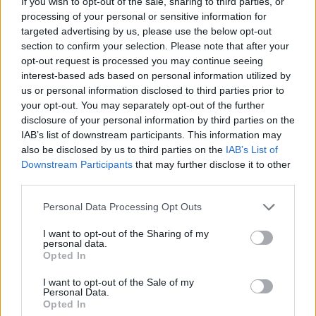
If you wish to opt-out of the sale, sharing to third parties, or
συγκλίνουν για έναν κοινό σκοπό «είναι το
processing of your personal or sensitive information for
targeted advertising by us, please use the below opt-out
στοιχείο που διακρίνει τις δημοκρατίες» από
section to confirm your selection. Please note that after your
χώρες όπως η Ρωσία, η Κίνα και το Ιράν.
opt-out request is processed you may continue seeing
interest-based ads based on personal information utilized by
us or personal information disclosed to third parties prior to
Πηγή: ΑΠΕ-ΜΠΕ
your opt-out. You may separately opt-out of the further
disclosure of your personal information by third parties on the
Ακολουθήστε το
insider.gr στο Google News
και μάθετε
IAB’s list of downstream participants. This information may
πρώτοι όλες τις
ειδήσεις
από την Ελλάδα και τον κόσμο.
also be disclosed by us to third parties on the
IAB’s List of
Downstream Participants
that may further disclose it to other
third parties.
Please note that this website/app uses one or more Google
Personal Data Processing Opt Outs
services and may gather and store information including but
not limited to your visit or usage behaviour. You may click to
I want to opt-out of the Sharing of my
personal data.
grant or deny consent to Google and its third-party tags to
Opted In
use your data for below specified purposes in below Google
consent section.
I want to opt-out of the Sale of my
Personal Data.
Opted In