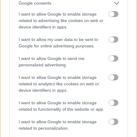
Google consents
I want to allow Google to enable storage
related to advertising like cookies on web or
device identifiers in apps.
I want to allow my user data to be sent to
Google for online advertising purposes.
I want to allow Google to send me
personalized advertising.
Διαβάζονται αυτή τη στιγμή
Τράπεζες: Στα 55,5 εκατ. ευρώ ο λογαριασμός
I want to allow Google to enable storage
από τα δάνεια του ν. Κατσέλη
related to analytics like cookies on web or
device identifiers in apps.
Νέο Χωροταξικό Τουρισμού: Οι νέες «κόκκινες
γραμμές» για το περιβάλλον και τι αλλάζει σε
I want to allow Google to enable storage
ξενοδοχεία, νησιά και επενδύσεις
related to functionality of the website or app.
Τα ανοιχτά μέτωπα για την ενίσχυση της
ελληνικής βιομηχανίας
I want to allow Google to enable storage
related to personalization.