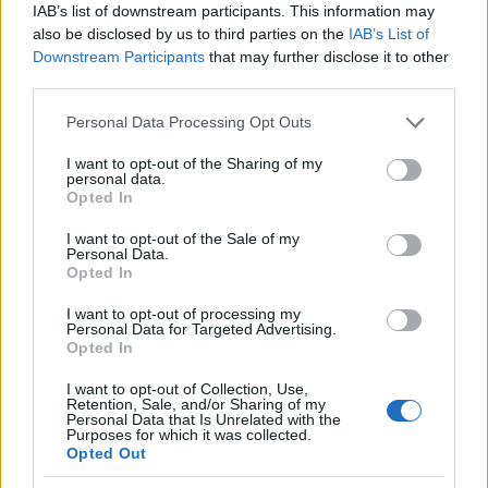
IAB’s list of downstream participants. This information may
also be disclosed by us to third parties on the
IAB’s List of
Downstream Participants
that may further disclose it to other
third parties.
Please note that this website/app uses one or more Google
Personal Data Processing Opt Outs
services and may gather and store information including but
not limited to your visit or usage behaviour. You may click to
I want to opt-out of the Sharing of my
personal data.
grant or deny consent to Google and its third-party tags to
Opted In
use your data for below specified purposes in below Google
consent section.
I want to opt-out of the Sale of my
Personal Data.
Ακολουθήστε το
insider.gr στο Google News
και μάθετε
Opted In
πρώτοι όλες τις
ειδήσεις
από την Ελλάδα και τον κόσμο.
I want to opt-out of processing my
Personal Data for Targeted Advertising.
Opted In
I want to opt-out of Collection, Use,
Retention, Sale, and/or Sharing of my
Personal Data that Is Unrelated with the
Purposes for which it was collected.
Opted Out