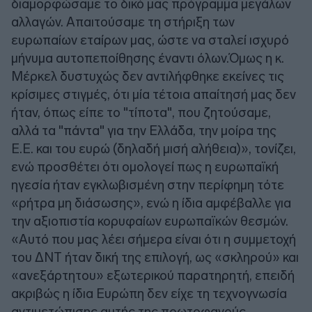
διαμορφώσαμε το δικό μας πρόγραμμα μεγάλων
αλλαγών. Απαιτούσαμε τη στήριξη των
ευρωπαίων εταίρων μας, ώστε να σταλεί ισχυρό
μήνυμα αυτοπεποίθησης έναντι όλων.Όμως η κ.
Μέρκελ δυστυχώς δεν αντιλήφθηκε εκείνες τις
κρίσιμες στιγμές, ότι μία τέτοια απαίτησή μας δεν
ήταν, όπως είπε το "τίποτα", που ζητούσαμε,
αλλά τα "πάντα" για την Ελλάδα, την μοίρα της
Ε.Ε. και του ευρώ (δηλαδή μισή αλήθεια)», τονίζει,
ενώ προσθέτει ότι ομολογεί πως η ευρωπαϊκή
ηγεσία ήταν εγκλωβισμένη στην περίφημη τότε
«ρήτρα μη διάσωσης», ενώ η ίδια αμφέβαλλε για
την αξιοπιστία κορυφαίων ευρωπαϊκών θεσμών.
«Αυτό που μας λέει σήμερα είναι ότι η συμμετοχή
του ΔΝΤ ήταν δική της επιλογή, ως «σκληρού» και
«ανεξάρτητου» εξωτερικού παρατηρητή, επειδή
ακριβώς η ίδια Ευρώπη δεν είχε τη τεχνογνωσία
αντιμετώπισης αυτής της πρωτοφανούς,