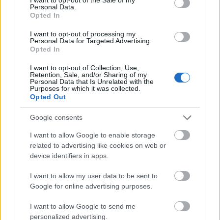
ρητορικές φόβου.Χρειαζόμαστε πιο τολμηρή και
Personal Data.
πιο συνεκτική ευρωπαϊκή δράση - όχι μόνο στον
Opted In
τομέα της άμυνας και της προστασίας των
I want to opt-out of processing my
συνόρων, αλλά και στην υπεράσπιση των αξιών
Personal Data for Targeted Advertising.
Opted In
μας, στη βιώσιμη ανάπτυξη, την παιδεία, την
έρευνα και την καινοτομία. Πρέπει, επίσης, να
I want to opt-out of Collection, Use,
Retention, Sale, and/or Sharing of my
αξιοποιήσουμε δυναμικά τα χρηματοδοτικά
Personal Data that Is Unrelated with the
Purposes for which it was collected.
εργαλεία μας - συμπεριλαμβανομένων των
Opted Out
ευρωομολόγων - για να επενδύσουμε στο κοινό
μας μέλλον. Το 2010, όταν πρότεινα τα
Google consents
ευρωομόλογα, ήταν λέξη «ταμπού». Σήμερα είναι
I want to allow Google to enable storage
αναγκαιότητα.Η αληθινή δύναμη της Ευρώπης
related to advertising like cookies on web or
βρίσκεται στην αλληλεγγύη. Αυτό είναι το ύψιστο
device identifiers in apps.
δίδαγμα - και η ανεκπλήρωτη ακόμη υπόσχεση -
I want to allow my user data to be sent to
της κοινής μας κρίσης», καταλήγει ο Γιώργος
Google for online advertising purposes.
Παπανδρέου.
I want to allow Google to send me
personalized advertising.
Πηγή: ΑΠΕ - ΜΠΕ