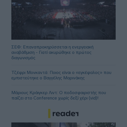
ΣΕΦ: Επαναπροκηρύσσεται η ενεργειακή
αναβάθμιση - Γιατί ακυρώθηκε ο πρώτος
διαγωνισμός
Τζέφρι Μονκαντά: Ποιος είναι ο «εγκέφαλος» που
εμπιστεύτηκε ο Βαγγέλης Μαρινάκης
Μάριους Κράιγκερ Λιντ: Ο ποδοσφαιριστής που
παίζει στο Conference χωρίς δεξί χέρι (vid)!