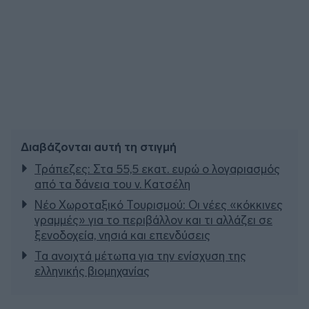
Διαβάζονται αυτή τη στιγμή
Τράπεζες: Στα 55,5 εκατ. ευρώ ο λογαριασμός
από τα δάνεια του ν. Κατσέλη
Νέο Χωροταξικό Τουρισμού: Οι νέες «κόκκινες
γραμμές» για το περιβάλλον και τι αλλάζει σε
ξενοδοχεία, νησιά και επενδύσεις
Τα ανοιχτά μέτωπα για την ενίσχυση της
ελληνικής βιομηχανίας