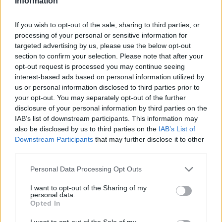
Information
If you wish to opt-out of the sale, sharing to third parties, or
processing of your personal or sensitive information for
targeted advertising by us, please use the below opt-out
section to confirm your selection. Please note that after your
opt-out request is processed you may continue seeing
interest-based ads based on personal information utilized by
us or personal information disclosed to third parties prior to
your opt-out. You may separately opt-out of the further
disclosure of your personal information by third parties on the
IAB’s list of downstream participants. This information may
also be disclosed by us to third parties on the
IAB’s List of
Downstream Participants
that may further disclose it to other
third parties.
Please note that this website/app uses one or more Google
Personal Data Processing Opt Outs
services and may gather and store information including but
«Αν η Ευρώπη δεν δράσει ενωμένα, κινδυνεύει να
not limited to your visit or usage behaviour. You may click to
I want to opt-out of the Sharing of my
personal data.
διαλυθεί - καθώς οι πολίτες στρέφονται σε
grant or deny consent to Google and its third-party tags to
Opted In
use your data for below specified purposes in below Google
εθνικιστικές, απομονωτικές "λύσεις" και
consent section.
I want to opt-out of the Sale of my