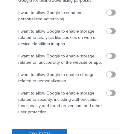
Google for online advertising purposes.
Πυρόπληκτοι: Τι σημαίνουν τα «πράσινα»,
«κίτρινα» και «κόκκινα» σπίτια για τις
I want to allow Google to send me
αποζημιώσεις
personalized advertising.
Ποια είναι η (κυβερνητική) λίστα με τα μεγάλα
I want to allow Google to enable storage
οδικά έργα και τα εκτιμώμενα
related to analytics like cookies on web or
χρονοδιαγράμματα
device identifiers in apps.
I want to allow Google to enable storage
related to functionality of the website or app.
I want to allow Google to enable storage
TAGS:
Άνγκελα Μέρκελ
Βόλφγκανγκ Σόιμπλε
related to personalization.
I want to allow Google to enable storage
related to security, including authentication
functionality and fraud prevention, and other
BEST OF
INTERNET
user protection.