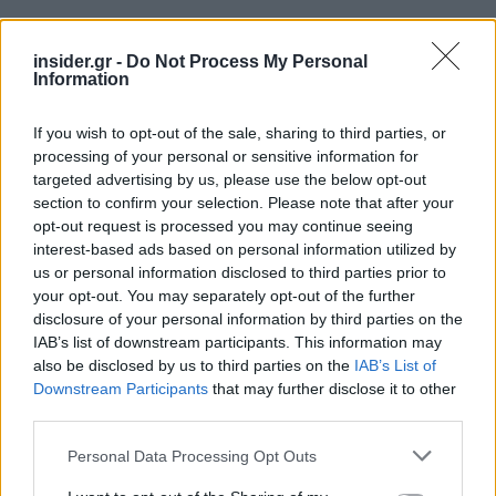
insider.gr -
Do Not Process My Personal
Information
Όταν ρωτήθηκε τι θα έλεγε στον μέσο Έλληνα
If you wish to opt-out of the sale, sharing to third parties, or
σήμερα, απάντησε: «Συγγνώμη δεν θα ζητούσα,
processing of your personal or sensitive information for
παρουσίασα τα κίνητρά μου. Θα έλεγα
targeted advertising by us, please use the below opt-out
καταφέραμε πολλά, δεν μπορώ να φανταστώ την
section to confirm your selection. Please note that after your
Ε.Ε. χωρίς την Ελλάδα», για να προσθέσει: «Με
opt-out request is processed you may continue seeing
interest-based ads based on personal information utilized by
εντυπωσίασε η αντοχή και η ανθεκτικότητα της
us or personal information disclosed to third parties prior to
ελληνικής κοινωνίας στα χρόνια της κρίσης.
your opt-out. You may separately opt-out of the further
Αναρωτήθηκα αν οι Γερμανοί θα άντεχαν. Είστε
disclosure of your personal information by third parties on the
ένας ωραίος και ισχυρός λαός, από τον οποίο θα
IAB’s list of downstream participants. This information may
μπορούσαμε να μάθουμε πολλά».
also be disclosed by us to third parties on the
IAB’s List of
Downstream Participants
that may further disclose it to other
third parties.
Ακολουθήστε το
insider.gr στο Google News
και μάθετε
πρώτοι όλες τις
ειδήσεις
από την Ελλάδα και τον κόσμο.
Please note that this website/app uses one or more Google
Personal Data Processing Opt Outs
services and may gather and store information including but