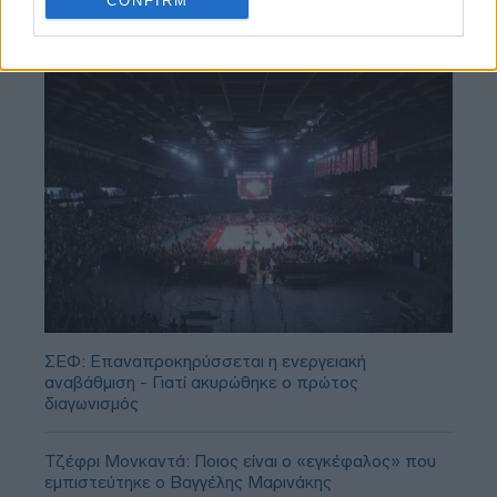
CONFIRM
ΣΕΦ: Επαναπροκηρύσσεται η ενεργειακή
αναβάθμιση - Γιατί ακυρώθηκε ο πρώτος
διαγωνισμός
Τζέφρι Μονκαντά: Ποιος είναι ο «εγκέφαλος» που
εμπιστεύτηκε ο Βαγγέλης Μαρινάκης