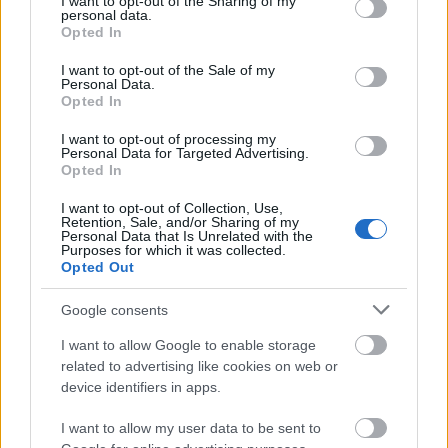
not limited to your visit or usage behaviour. You may click to
I want to opt-out of the Sharing of my
personal data.
grant or deny consent to Google and its third-party tags to
Opted In
use your data for below specified purposes in below Google
consent section.
I want to opt-out of the Sale of my
Personal Data.
Opted In
I want to opt-out of processing my
Personal Data for Targeted Advertising.
Opted In
I want to opt-out of Collection, Use,
Retention, Sale, and/or Sharing of my
Personal Data that Is Unrelated with the
Purposes for which it was collected.
Opted Out
Google consents
I want to allow Google to enable storage
Διαβάζονται αυτή τη στιγμή
related to advertising like cookies on web or
device identifiers in apps.
Η γαλάζια «θετική ατζέντα» στο δρόμο για το
2027 - Το παράπονο της Καρυστιανού - Στον
I want to allow my user data to be sent to
ΣΥΡΙΖΑ μελετούν Ιστορία