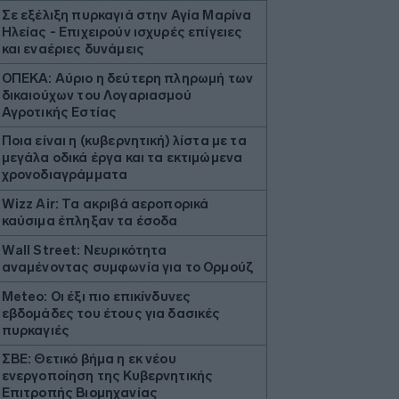
Σε εξέλιξη πυρκαγιά στην Αγία Μαρίνα
Ηλείας - Επιχειρούν ισχυρές επίγειες
και εναέριες δυνάμεις
ΟΠΕΚΑ: Αύριο η δεύτερη πληρωμή των
δικαιούχων του Λογαριασμού
Αγροτικής Εστίας
Ποια είναι η (κυβερνητική) λίστα με τα
μεγάλα οδικά έργα και τα εκτιμώμενα
χρονοδιαγράμματα
Wizz Air: Τα ακριβά αεροπορικά
καύσιμα έπληξαν τα έσοδα
Wall Street: Νευρικότητα
αναμένοντας συμφωνία για το Ορμούζ
Μeteo: Οι έξι πιο επικίνδυνες
εβδομάδες του έτους για δασικές
πυρκαγιές
ΣΒΕ: Θετικό βήμα η εκ νέου
ενεργοποίηση της Κυβερνητικής
Επιτροπής Βιομηχανίας