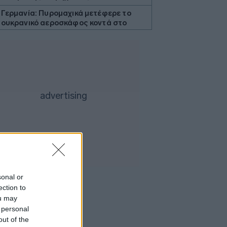
Γερμανία: Πυρομαχικά μετέφερε το
ουκρανικό αεροσκάφος κοντά στο
οποίο βρέθηκε drone με εκρηκτικά
ΕΕ: «Παραμένουμε ευάλωτοι αν οι
συνοριακοί έλεγχοι εξαρτώνται από
την καλή θέληση γειτονικών χωρών»
Αντικύθηρα: Ένας αυθεντικός
παράδεισος όπου ο χρόνος σταματά
Ο ΟΤΕ στους δείκτες FTSE4Good για
18η συνεχόμενη χρονιά
Commerzbank: Προχωρά σε buyback
1,2 δισ. ευρώ εν μέσω της «κόντρας»
με την UniCredit
Βαλκάνια: Μάχη με τις πυρκαγιές σε
sonal or
Σερβία και Αλβανία, κορυφώνεται το
ection to
κύμα καύσωνα
ou may
 personal
ΗΠΑ: Κάτω από 200.000 αιτήσεις για
επίδομα ανεργίας για τρίτη
out of the