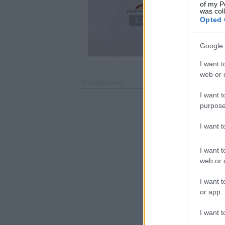
of my P
was col
Opted 
Google 
I want t
web or d
I want t
purpose
I want 
I want t
web or d
I want t
or app.
I want t