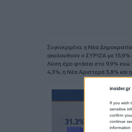
Συγκεκριμένα,
η Νέα Δημοκρατία
ακολουθούν ο ΣΥΡΙΖΑ με 15,9% 
Λύση έχει φτάσει στο 9,9% ενώ 
4,3%, η Νέα Αριστερά 3,8% και η
insider.gr
If you wish 
sensitive in
confirm you
continue se
information 