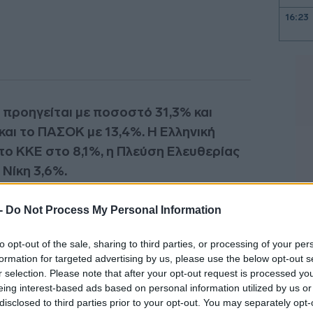
16:23
16:15
 προηγείται με ποσοστό 31,3% και
16:13
και το ΠΑΣΟΚ με 13,4%. Η Ελληνική
το ΚΚΕ στο 8,1%, η Πλεύση Ελευθερίας
16:08
 Νίκη 3,6%.
16:08
 -
Do Not Process My Personal Information
16:04
to opt-out of the sale, sharing to third parties, or processing of your per
formation for targeted advertising by us, please use the below opt-out s
r selection. Please note that after your opt-out request is processed y
eing interest-based ads based on personal information utilized by us or
16:03
disclosed to third parties prior to your opt-out. You may separately opt-