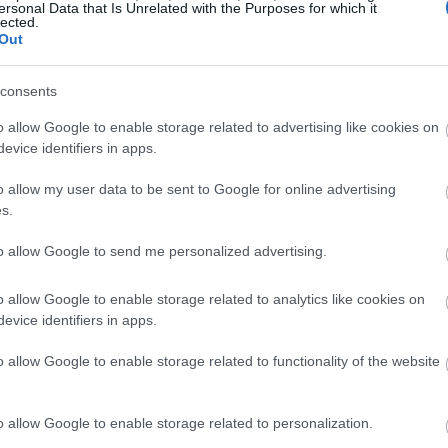
ersonal Data that Is Unrelated with the Purposes for which it
lected.
Out
15:03
consents
15:00
o allow Google to enable storage related to advertising like cookies on
evice identifiers in apps.
14:55
o allow my user data to be sent to Google for online advertising
s.
to allow Google to send me personalized advertising.
14:49
o allow Google to enable storage related to analytics like cookies on
evice identifiers in apps.
o allow Google to enable storage related to functionality of the website
14:45
14:44
o allow Google to enable storage related to personalization.