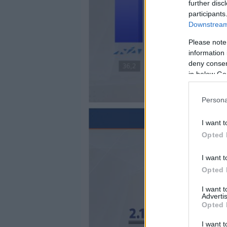
further disc
participants
Downstream 
Please note
information 
deny consent
in below Go
Persona
I want t
Opted 
I want t
Opted 
I want 
Advertis
Opted 
I want t