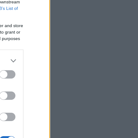
συνεχόμενη εβδομάδα
 downstream
B’s List of
Eurobank: Η Ευρώπη παραμένει
ευάλωτη στις ενεργειακές κρίσεις
er and store
ΥΠΑΑΤ: Αποζημιώσεις 38,1 εκατ. ευρώ
to grant or
σε κτηνοτρόφους για ευλογιά, πανώλη
και αφθώδη πυρετό
ed purposes
Warner Bros: Η απώλεια του ΝΒΑ
«πλήγωσε» τα έσοδα - Γιατί ανεβαίνει
η μετοχή
Scope Ratings: Ισχυρή κερδοφορία και
το 2026 για τις ελληνικές τράπεζες
Siemens: Ιστορικό ρεκόρ βιομηχανικών
κερδών χάρη στην έκρηξη της
τεχνητής νοημοσύνης
Πυρκαγιά - Δυτική Αττική: Το
χρονοδιάγραμμα για την
αποκατάσταση - Στόχος η έναρξη των
έργων πριν τις 15/9
ΗΠΑ: Σε χαμηλό διετίας οι απολύσεις -