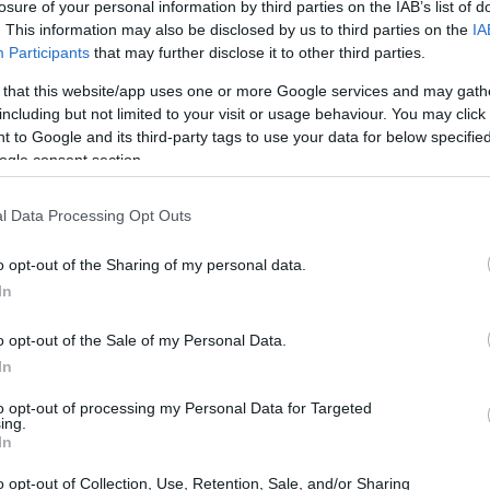
losure of your personal information by third parties on the IAB’s list of
. This information may also be disclosed by us to third parties on the
IA
15:51
Participants
that may further disclose it to other third parties.
 that this website/app uses one or more Google services and may gath
15:37
including but not limited to your visit or usage behaviour. You may click 
 to Google and its third-party tags to use your data for below specifi
ogle consent section.
15:36
l Data Processing Opt Outs
15:19
o opt-out of the Sharing of my personal data.
In
15:16
o opt-out of the Sale of my Personal Data.
In
15:12
to opt-out of processing my Personal Data for Targeted
ing.
In
15:11
o opt-out of Collection, Use, Retention, Sale, and/or Sharing