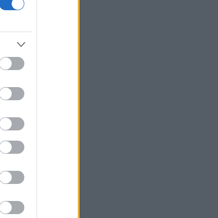
Βασική αιτία για πέμπτο μήνα το ΑΙ
Από τις 28/8 η ψηφιακή ενεργοποίηση
της Κάρτας Αγρότη μέσω της ΕΑΕ
2026
Ρουμανία: Επιχείρηση εκτροπής του
Δούναβη για να παραταθεί η
λειτουργία πυρηνικού σταθμού
Τι είναι η εθνική ρήτρα διαφυγής για
άμυνα και ενέργεια - Ελλάδα και Ιταλία
ως στιγμής κάνουν χρήση της
επέκτασης στην ενέργεια
ΟΛΘ ΑΕ: Νέα επένδυση σε σύγχρονο
εξοπλισμό για την ενίσχυση της
παραγωγικότητας και τη βελτίωση της
εξυπηρέτησης
Diageo: Το πρόγραμμα περικοπών 1
δισ. δολ. ανεβάζει τη μετοχή 7%
ΗΠΑ-δημοσκόπηση: Οι Αμερικανοί
προετοιμάζονται για περισσότερο