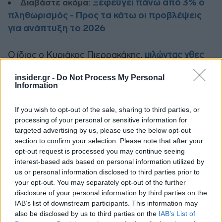
Ξεφεύγει πάνω από 3% ο
Διαβάστε ακόμα:
πληθωρισμός - Προς τα κάτω οι προβλέψεις
για ανάπτυξη το 2026
Ο ίδιος ο Κυριάκος Πιερρακάκης,
μιλώντας χθες
στο CNBC
, προϊδέασε για την
ανάγκη συνέχισης
insider.gr -
Do Not Process My Personal
(ή και λήψης νέων) έκτακτων μέτρων
Information
αντιμετώπισης των επιπτώσεων της κρίσης
:
προειδοποίησε ότι «ο Απρίλιος μπορεί να είναι
If you wish to opt-out of the sale, sharing to third parties, or
πιο προβληματικός από τον Μάρτιο», τονίζοντας
processing of your personal or sensitive information for
targeted advertising by us, please use the below opt-out
ότι ακόμα και στο καλό σενάριο, η ομαλοποίηση
section to confirm your selection. Please note that after your
των ροών στις εφοδιαστικές αλυσίδες θα
opt-out request is processed you may continue seeing
χρειαστεί τουλάχιστον ένα δίμηνο, χωρίς και πάλι
interest-based ads based on personal information utilized by
όμως να επανέλθει στα επίπεδα πριν το
us or personal information disclosed to third parties prior to
ξέσπασμα της κρίσης.
your opt-out. You may separately opt-out of the further
disclosure of your personal information by third parties on the
IAB’s list of downstream participants. This information may
Σε κάθε περίπτωση, η οριστικοποίηση του
also be disclosed by us to third parties on the
IAB’s List of