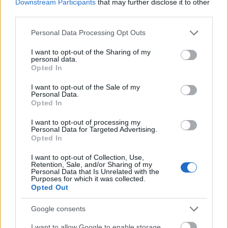
δημοσιονομικού πλαισίου από την Eurostat στις
Downstream Participants
that may further disclose it to other
third parties.
22 Απριλίου θα προσδιορίσει το
ακριβές ύψος
των διαθέσιμων πόρων
, επιτρέποντας στο
Please note that this website/app uses one or more Google
Personal Data Processing Opt Outs
ΥΠΕΘΟΟ να εξειδικεύσει το εύρος και τη
services and may gather and store information including but
not limited to your visit or usage behaviour. You may click to
I want to opt-out of the Sharing of my
διάρκεια των νέων μέτρων, διατηρώντας
personal data.
grant or deny consent to Google and its third-party tags to
ταυτόχρονα τη δημοσιονομική σταθερότητα που
Opted In
use your data for below specified purposes in below Google
απαιτούν οι ευρωπαϊκοί κανόνες.
consent section.
I want to opt-out of the Sale of my
Personal Data.
Opted In
I want to opt-out of processing my
Personal Data for Targeted Advertising.
Opted In
I want to opt-out of Collection, Use,
Retention, Sale, and/or Sharing of my
Personal Data that Is Unrelated with the
Purposes for which it was collected.
Opted Out
Google consents
I want to allow Google to enable storage