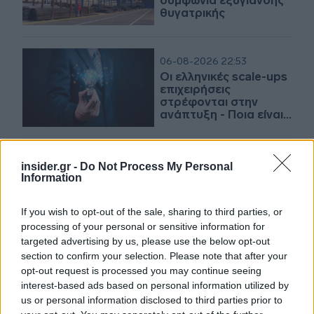
συμφωνία εξυγίανσης
θυγατρικής
06-08-2026 22:53
Οι ελληνικές scale-ups
επιχειρήσεις
στρέφονται στην
ανάπτυξη - Ποια είναι
η μεγαλύτερη
πρόκληση
insider.gr -
Do Not Process My Personal
06-08-2026 20:55
Information
Βιοτέρ: Στο
Πρωτοδικείο Αθηνών η
συμφωνία εξυγίανσης
If you wish to opt-out of the sale, sharing to third parties, or
processing of your personal or sensitive information for
targeted advertising by us, please use the below opt-out
section to confirm your selection. Please note that after your
06-08-2026 16:25
opt-out request is processed you may continue seeing
ΣΒΕ: Θετικό βήμα η εκ
interest-based ads based on personal information utilized by
νέου ενεργοποίηση
us or personal information disclosed to third parties prior to
της Κυβερνητικής