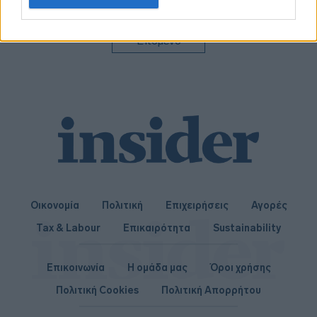
related to personalization.
I want to allow Google to enable storage
Επόμενο
related to security, including authentication
functionality and fraud prevention, and other
user protection.
Οικονομία
Πολιτική
Επιχειρήσεις
Αγορές
Tax & Labour
Επικαιρότητα
Sustainability
Επικοινωνία
Η ομάδα μας
Όροι χρήσης
Πολιτική Cookies
Πολιτική Απορρήτου