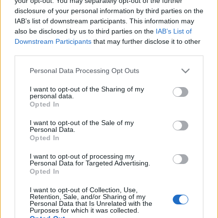
your opt-out. You may separately opt-out of the further
Επιτροπής
Βιομηχανίας
disclosure of your personal information by third parties on the
IAB’s list of downstream participants. This information may
also be disclosed by us to third parties on the
IAB’s List of
04-08-2026 12:37
Downstream Participants
that may further disclose it to other
Deloitte: Αισιόδοξοι οι
third parties.
Έλληνες CEOs για την
απόδοση των
Please note that this website/app uses one or more Google
Personal Data Processing Opt Outs
επιχειρήσεών τους
services and may gather and store information including but
not limited to your visit or usage behaviour. You may click to
I want to opt-out of the Sharing of my
personal data.
grant or deny consent to Google and its third-party tags to
Opted In
04-08-2026 09:42
use your data for below specified purposes in below Google
Επαφές του Δημήτρη
consent section.
I want to opt-out of the Sale of my
Μαρκόπουλου με
Personal Data.
παραγωγικούς φορείς
Opted In
της Μακεδονίας
ενόψει της ΔΕΘ
I want to opt-out of processing my
Personal Data for Targeted Advertising.
Opted In
03-08-2026 08:06
CSRD: Σχεδόν 3 στις 4
I want to opt-out of Collection, Use,
μεγάλες ελληνικές
Retention, Sale, and/or Sharing of my
επιχειρήσεις
Personal Data that Is Unrelated with the
Purposes for which it was collected.
αξιολογούν τη