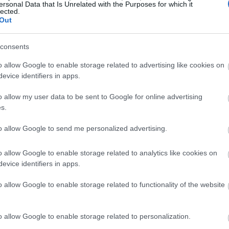
ersonal Data that Is Unrelated with the Purposes for which it
18:54
lected.
Out
18:49
consents
o allow Google to enable storage related to advertising like cookies on
18:47
evice identifiers in apps.
ων παρουσίασαν αύξηση 2,7% το
o allow my user data to be sent to Google for online advertising
μονισμένες σε σύγκριση με τα υπόλοιπα
s.
18:35
to allow Google to send me personalized advertising.
18:20
ανία
, ο οποίος δεν περιλαμβάνει τις τιμές
o allow Google to enable storage related to analytics like cookies on
ήταν στο 3,3% τον Μάρτιο, από 3,4% τον
18:01
evice identifiers in apps.
ης ενέργειας ήταν χαμηλότερες κατά 2,7%
o allow Google to enable storage related to functionality of the website
τιμές των τροφίμων, ήταν ο πρώτος μήνας
17:55
ου εμφανίστηκαν μειωμένες σε ετήσια
o allow Google to enable storage related to personalization.