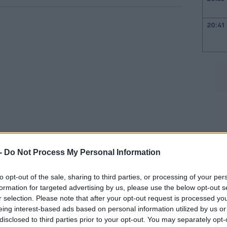
20:41
20:38
20:33
20:20
 -
Do Not Process My Personal Information
τοιχεία στη Γερμανία,
τη Γαλλία, την
20:12
ο πληθωρισμός της ευρωζώνης θα βρεθεί
to opt-out of the sale, sharing to third parties, or processing of your per
πίπεδα από τις εκτιμήσεις», δήλωσε ο
formation for targeted advertising by us, please use the below opt-out s
20:12
r selection. Please note that after your opt-out request is processed y
νομολόγος της Pantheon Macroeconomics.
eing interest-based ads based on personal information utilized by us or
disclosed to third parties prior to your opt-out. You may separately opt-