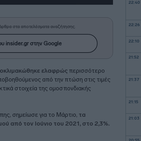
22:40
22:26
άρθρα στα αποτελέσματα αναζήτησης.
22:10
υ insider.gr στην Google
21:52
οκλιμακώθηκε ελαφρώς
περισσότερο
ποβοηθούμενος από την πτώση στις τιμές
21:37
κτικά στοιχεία της ομοσπονδιακής
21:15
πης, σημείωσε για το Μάρτιο,
τα
21:03
ύ από τον Ιούνιο του 2021, στο 2,3%.
20:55