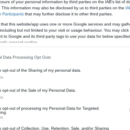
ters σε οικονομολόγους,
ο πληθωρισμός
losure of your personal information by third parties on the IAB’s list of
19:56
. This information may also be disclosed by us to third parties on the
IA
2,6% τον Μάρτιο.
Participants
that may further disclose it to other third parties.
19:55
 that this website/app uses one or more Google services and may gath
including but not limited to your visit or usage behaviour. You may click 
 to Google and its third-party tags to use your data for below specifi
ogle consent section.
19:47
l Data Processing Opt Outs
19:35
o opt-out of the Sharing of my personal data.
19:22
In
o opt-out of the Sale of my Personal Data.
In
19:14
to opt-out of processing my Personal Data for Targeted
ing.
19:12
In
o opt-out of Collection, Use, Retention, Sale, and/or Sharing