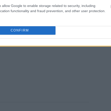
o allow Google to enable storage related to security, including
αυτά τα επίπεδα από μια ανοδική τάση
cation functionality and fraud prevention, and other user protection.
ρακτηρίζεται από αυξημένα μισθολογικά
CONFIRM