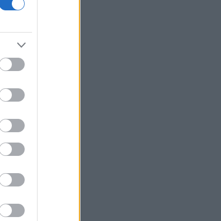
Σε εξέλιξη πυρκαγιές σε Σκύρο και
Φάρσαλα
ΑΔΜΗΕ: Διατηρεί την τεχνική ηγεσία
κατά την κατασκευή του Great Sea
Interconnector
ΗΠΑ: Επιτροπή της Γερουσίας
προτείνει άσκηση διώξεων σε βάρος
του Άντονι Φάουτσι
Υπ. Παιδείας: Ανακοινώθηκαν 95
ειδικότητες και 860 τμήματα των ΣΑΕΚ
ΕΛΑΣ: «Βιομηχανία κοροϊδίας από τον
κ. Μητσοτάκη»
CrediaBank: Ισχυρές επιδόσεις στο α'
εξάμηνο με άλμα κερδών και ρεκόρ
εκταμιεύσεων
Χρηματιστήριο: Αντίρροπες δυνάμεις
και νέα υποχώρηση για τον Γενικό
Δείκτη