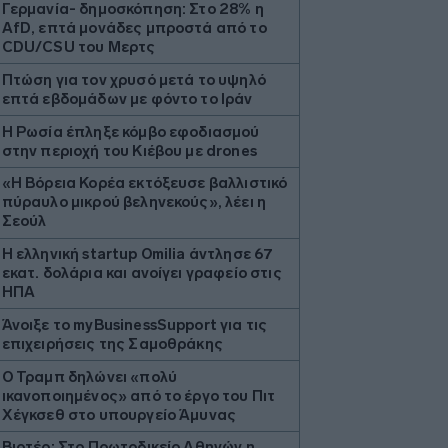
Γερμανία- δημοσκόπηση: Στο 28% η
AfD, επτά μονάδες μπροστά από το
CDU/CSU του Μερτς
Πτώση για τον χρυσό μετά το υψηλό
επτά εβδομάδων με φόντο το Ιράν
Η Ρωσία έπληξε κόμβο εφοδιασμού
στην περιοχή του Κιέβου με drones
«Η Βόρεια Κορέα εκτόξευσε βαλλιστικό
πύραυλο μικρού βεληνεκούς», λέει η
Σεούλ
Η ελληνική startup Omilia άντλησε 67
εκατ. δολάρια και ανοίγει γραφείο στις
ΗΠΑ
Άνοιξε το myBusinessSupport για τις
επιχειρήσεις της Σαμοθράκης
Ο Τραμπ δηλώνει «πολύ
ικανοποιημένος» από το έργο του Πιτ
Χέγκσεθ στο υπουργείο Άμυνας
Βιοτέρ: Στο Πρωτοδικείο Αθηνών η